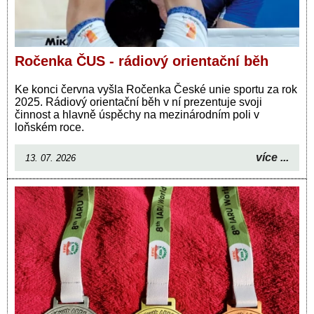
Ročenka ČUS - rádiový orientační běh
Ke konci června vyšla Ročenka České unie sportu za rok
2025. Rádiový orientační běh v ní prezentuje svoji
činnost a hlavně úspěchy na mezinárodním poli v
loňském roce.
více ...
13. 07. 2026