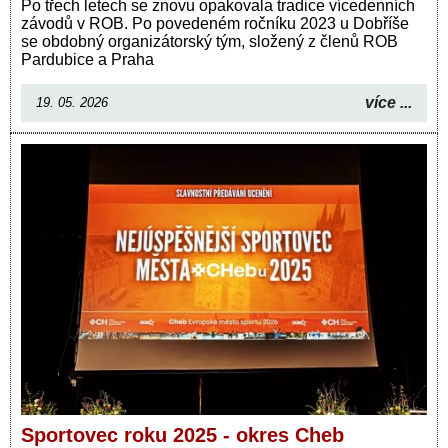
Po třech letech se znovu opakovala tradice vícedenních
závodů v ROB. Po povedeném ročníku 2023 u Dobříše
se obdobný organizátorský tým, složený z členů ROB
Pardubice a Praha
více ...
19. 05. 2026
Sportovec roku 2025 - okres Cheb