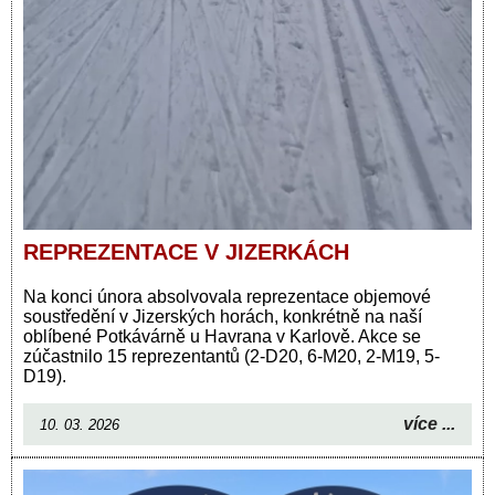
REPREZENTACE V JIZERKÁCH
Na konci února absolvovala reprezentace objemové
soustředění v Jizerských horách, konkrétně na naší
oblíbené Potkávárně u Havrana v Karlově. Akce se
zúčastnilo 15 reprezentantů (2-D20, 6-M20, 2-M19, 5-
D19).
více ...
10. 03. 2026