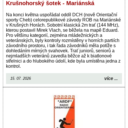
Krušnohorský šotek - Mariánská
Na konci května uspořádal oddíl DCH (nově Orientační
sporty Cheb) celorepublikové závody ROB na Mariánské
v Krušných Horách. Sobotní klasická 2m trať (144 MHz),
kterou postavil Mirek Vlach, se běžela na mapě Eduard.
Pro většinu kategorií, zejména mládežnických a
veteránských, byly kontroly rozmístěny v horních partiích
závodního prostoru, i tak řada závodníků měla potíže s
dohledáním mírných svahovek. Trať juniorů, seniorů a
nejmladších veteránů zavedla běžce až k biatlonové
střelnici a do hlubokého údolí, kde byla umístěna jedna z
kontrol.
více ...
15. 07. 2026