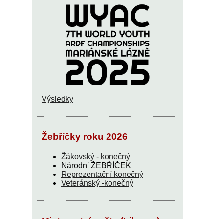
Výsledky
Žebříčky roku 2026
Žákovský - konečný
Národní ŽEBŘÍČEK
Reprezentační konečný
Veteránský -konečný