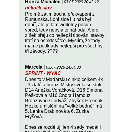
Honza Michalec
|
03.07.2026 20:49:12
několik slov
Pro mě zatím trochu překvapení z
Rumunska. Loni sice i u nás byli
dobří, ale je tam viditelný posun
vpřed, tedy nebyla to náhoda. A pro
zítřek přeju co nejlepší tipování stavby
tratí na osmdesátce. Myslím, že tady
máme podklady nejlepší pro všechny
tři závody. ????
Marcela
|
03.07.2026 14:04:30
SPRINT - WYAC
Dnes to v Maďarsku cinklo celkem 4x
- 3 zlaté a bronz. Mistry světa se stali:
D14 Anežka Voráčková, D16 Simona
Pešková a M16 Ondra Hamouz.
Bronzovou si odváží Zbyšek Hažmuk.
Hezké umístění na "velké bedně" má
5. Lenka Drabinová a 6. Zuzka
Fryšová.
Dnes se rozdělují jen 4 sady medailí