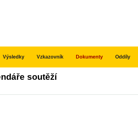
Výsledky
Vzkazovník
Dokumenty
Oddíly
ndáře soutěží