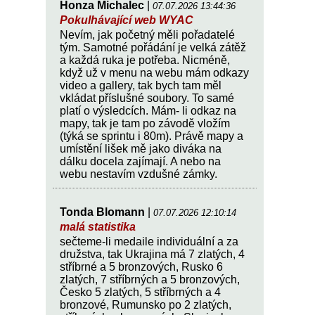
Honza Michalec
|
07.07.2026 13:44:36
Pokulhávající web WYAC
Nevím, jak početný měli pořadatelé
tým. Samotné pořádání je velká zátěž
a každá ruka je potřeba. Nicméně,
když už v menu na webu mám odkazy
video a gallery, tak bych tam měl
vkládat příslušné soubory. To samé
platí o výsledcích. Mám- li odkaz na
mapy, tak je tam po závodě vložím
(týká se sprintu i 80m). Právě mapy a
umístění lišek mě jako diváka na
dálku docela zajímají. A nebo na
webu nestavím vzdušné zámky.
Tonda Blomann
|
07.07.2026 12:10:14
malá statistika
sečteme-li medaile individuální a za
družstva, tak Ukrajina má 7 zlatých, 4
stříbrné a 5 bronzových, Rusko 6
zlatých, 7 stříbrných a 5 bronzových,
Česko 5 zlatých, 5 stříbrných a 4
bronzové, Rumunsko po 2 zlatých,