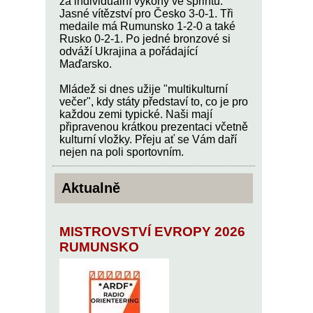
za individuální výkony ve sprintu.
Jasné vítězství pro Česko 3-0-1. Tři
medaile má Rumunsko 1-2-0 a také
Rusko 0-2-1. Po jedné bronzové si
odváží Ukrajina a pořádající
Maďarsko.
Mládež si dnes užije "multikulturní
večer", kdy státy představí to, co je pro
každou zemi typické. Naši mají
připravenou krátkou prezentaci včetně
kulturní vložky. Přeju ať se Vám daří
nejen na poli sportovním.
Aktualně
MISTROVSTVÍ EVROPY 2026
RUMUNSKO