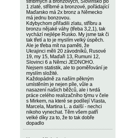
stříbrných a bronzových, Slovinsko po
1 zlaté, stříbrné a bronzové, pořádající
Maďarsko má 2x bronz a Německo
má jednu bonzovou.
Kdybychom přiřadili zlatu, stříbru a
bronzu nějaké váhy (třeba 3,2,1), tak
vychází nejlépe Rusko. My jsme tak či
tak třetí a to je myslím velký úspěch.
Ale je třeba mít na paměti, že
Ukrajinci měli 20 závodníků, Rusové
19, my 15, Maďaři 13, Rumuni 12,
Slovinci 6 a Němci JEDNOHO.
Nejsem statistik, ale to poměřování je
myslím složité.
Každopádně za naším pěkným
umístěním je nejen píle, vůle a
nasazení našich běžců, ale i tvrdá
práce celého realizačního týmu v čele
s Mirkem, na které se podílejí Vlasta,
Marcela, Martina L. a další - nechci
nikoho vynechat. Těm všem patří
velké díky za to, že to tak dobře
dopadlo