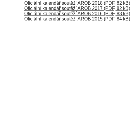
Oficiální kalendář soutěží AROB 2018 (PDF, 82 kB)
Oficiální kalendář soutěží AROB 2017 (PDF, 82 kB)
Oficiální kalendář soutěží AROB 2016 (PDF, 83 kB)
Oficiální kalendář soutěží AROB 2015 (PDF, 84 kB)