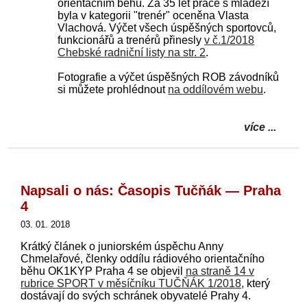
orientačním běhu. Za 35 let práce s mládeží
byla v kategorii "trenér" oceněna Vlasta
Vlachová. Výčet všech úspěšných sportovců,
funkcionářů a trenérů přinesly
v č.1/2018
Chebské radniční listy na str. 2
.
Fotografie a výčet úspěšných ROB závodníků
si můžete prohlédnout
na oddílovém webu
.
více ...
Napsali o nás: Časopis Tučňák — Praha
4
03. 01. 2018
Krátký článek o juniorském úspěchu Anny
Chmelařové, členky oddílu rádiového orientačního
běhu OK1KYP Praha 4 se objevil
na straně 14 v
rubrice SPORT v měsíčníku TUČŇÁK 1/2018
, který
dostávají do svých schránek obyvatelé Prahy 4.