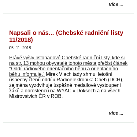
více ...
Napsali o nás... (Chebské radniční listy
11/2018)
05. 11. 2018
Právě vyšly listopadové Chebské radniční listy, kde si
na str. 13 mohou obyvatelé tohoto města přečíst článek
"Oddíl rádiového orientačního běhu a orientačního
běhu informuje."
Mirek Vlach tady shrnul letošní
úspěchy členů oddílu Radioelektronika Cheb (DCH),
zejména vyzdvihuje úspěšné medailové vystoupení
žáků a dorostenců na WYAC v Doksech a na všech
Mistrovstvích ČR v ROB.
více ...