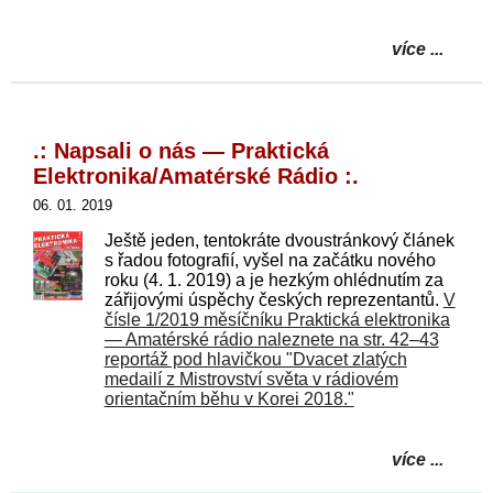
více ...
.: Napsali o nás — Praktická
Elektronika/Amatérské Rádio :.
06. 01. 2019
Ještě jeden, tentokráte dvoustránkový článek
s řadou fotografií, vyšel na začátku nového
roku (4. 1. 2019) a je hezkým ohlédnutím za
zářijovými úspěchy českých reprezentantů.
V
čísle 1/2019 měsíčníku Praktická elektronika
— Amatérské rádio naleznete na str. 42–43
reportáž pod hlavičkou "Dvacet zlatých
medailí z Mistrovství světa v rádiovém
orientačním běhu v Korei 2018."
více ...