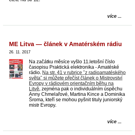
více ...
ME Litva — článek v Amatérském rádiu
26. 11. 2017
Na začátku měsíce vyšlo 11.letošní číslo
časopisu Praktická elektronika - Amatéské
rádio.
Na str. 41 v rubrice "z radioamatéského
světa" si můžete přečíst článek o Mistrovství
Evropy v rádiovém orientačním běhu na
Litvě
, zejména pak o individuálním úspěchu
Anny Chmelařové, Martina Kince a Dominika
Šroma, kteří se mohou pyšnit tituly juniorský
mistr Evropy.
více ...