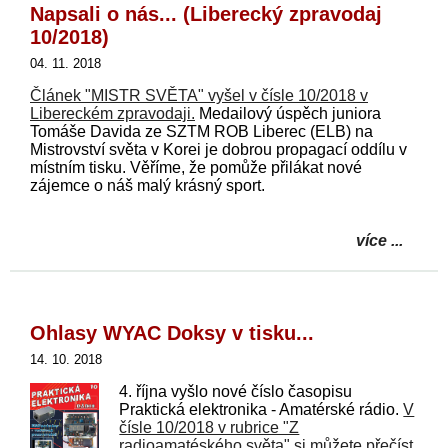
Napsali o nás... (Liberecký zpravodaj
10/2018)
04. 11. 2018
Článek "MISTR SVĚTA" vyšel v čísle 10/2018 v
Libereckém zpravodaji.
Medailový úspěch juniora
Tomáše Davida ze SZTM ROB Liberec (ELB) na
Mistrovství světa v Korei je dobrou propagací oddílu v
místním tisku. Věříme, že pomůže přilákat nové
zájemce o náš malý krásný sport.
více ...
Ohlasy WYAC Doksy v tisku...
14. 10. 2018
4. října vyšlo nové číslo časopisu
Praktická elektronika - Amatérské rádio.
V
čísle 10/2018 v rubrice "Z
radioamatéského světa" si můžete přečíst