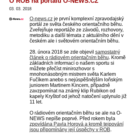
O ROB na portálu O-NEWS.CZ
03. 03. 2018
O-news.cz
je první komplexní zpravodajský
portál ze světa českého orientačního běhu.
Zveřejňuje reportáže ze závodů, rozhovory,
metodiku a další témata z aktuálního dění v
českém ale i světovém orientačním běhu.
28. února 2018 se zde objevil
samostatný
článek o rádiovém orientačním běhu
. Kromě
základních informací o našem sportu si
můžete přečíst minirozhovor s
mnohonásobným mistrem světa Karlem
Fučíkem anebo s nejúspěšnějším loňským
juniorem Martinem Kincem, případně
zavzpomínat na známý klip Rubikon od
kapely Kryštof od jehož natočení uplynulo již
11 let.
O rádiovém orientačním běhu se ale na O-
NEWS nepíše poprvé. Před rokem byla
zpovídána Pavla Horová a kromě tejpování
jsou připomínány její úspěchy v ROB
.