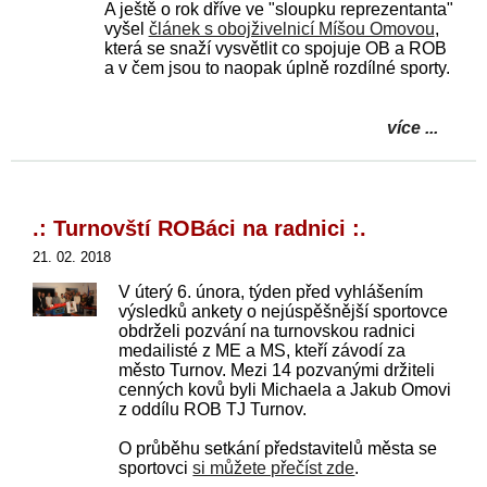
A ještě o rok dříve ve "sloupku reprezentanta"
vyšel
článek s obojživelnicí Míšou Omovou
,
která se snaží vysvětlit co spojuje OB a ROB
a v čem jsou to naopak úplně rozdílné sporty.
více ...
.: Turnovští ROBáci na radnici :.
21. 02. 2018
V úterý 6. února, týden před vyhlášením
výsledků ankety o nejúspěšnější sportovce
obdrželi pozvání na turnovskou radnici
medailisté z ME a MS, kteří závodí za
město Turnov. Mezi 14 pozvanými držiteli
cenných kovů byli Michaela a Jakub Omovi
z oddílu ROB TJ Turnov.
O průběhu setkání představitelů města se
sportovci
si můžete přečíst zde
.