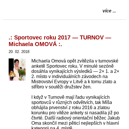
více ...
.: Sportovec roku 2017 — TURNOV —
Michaela OMOVÁ :.
20. 02. 2018
Michaela Omová opět zvítězila v turnovské
anketě Sportovec roku. V minulé sezóně
dosáhla vynikajících výsledků — 2× 1. a 2×
2. místo v individuálních závodech na
Mistrovství Evropy v Litvě a k tomu zlato a
stříbro v soutěži družstev žen.
I když v Turnově mají řadu vynikajících
sportovců v různých odvětvích, tak Míša
obhájila prvenství z roku 2016 a zlatou
korunku pro vítěze ankety si nasadila již po
čtvrté. Další radiový orientační běžec Jakub
Oma skončil mezi pěticí nejlepších v hlavní
kategorii na 4. místě.