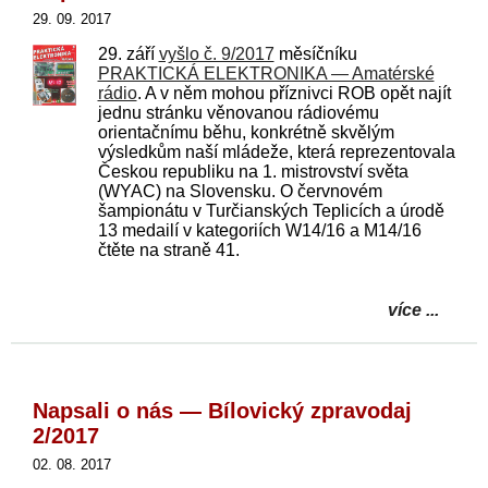
29. 09. 2017
29. září
vyšlo č. 9/2017
měsíčníku
PRAKTICKÁ ELEKTRONIKA — Amatérské
rádio
. A v něm mohou příznivci ROB opět najít
jednu stránku věnovanou rádiovému
orientačnímu běhu, konkrétně skvělým
výsledkům naší mládeže, která reprezentovala
Českou republiku na 1. mistrovství světa
(WYAC) na Slovensku. O červnovém
šampionátu v Turčianských Teplicích a úrodě
13 medailí v kategoriích W14/16 a M14/16
čtěte na straně 41.
více ...
Napsali o nás — Bílovický zpravodaj
2/2017
02. 08. 2017