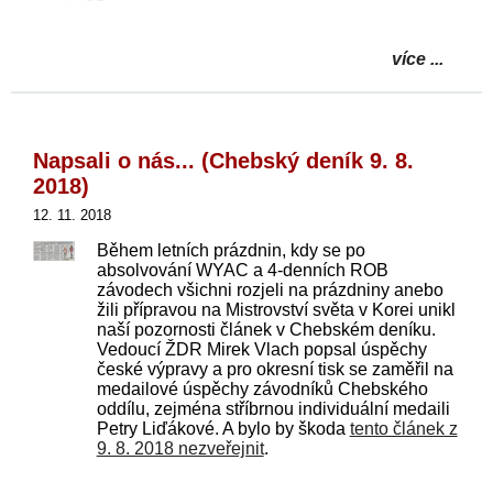
více ...
Napsali o nás... (Chebský deník 9. 8.
2018)
12. 11. 2018
Během letních prázdnin, kdy se po
absolvování WYAC a 4-denních ROB
závodech všichni rozjeli na prázdniny anebo
žili přípravou na Mistrovství světa v Korei unikl
naší pozornosti článek v Chebském deníku.
Vedoucí ŽDR Mirek Vlach popsal úspěchy
české výpravy a pro okresní tisk se zaměřil na
medailové úspěchy závodníků Chebského
oddílu, zejména stříbrnou individuální medaili
Petry Liďákové. A bylo by škoda
tento článek z
9. 8. 2018 nezveřejnit
.