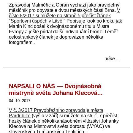
Zpravodaj Malměřic a Obřan vychází jako pravidelný
měsíčník pro obyvatele dvou městských částí Brna.
V
čísle 8/2017 si můžete na straně 5 přečíst článek
"Sportovní úspěch v Litvě."
Popisuje krok po kroku jak
Martin Kinc došel k dvojnásobnému titulu Mistra
Evropy a ještě přidal další individuální bronz. Téměř
celostránkový článek je doprovázen několika
fotografiemi.
více ...
NAPSALI O NÁS — Dvojnásobná
mistryně světa Johana Klecová...
04. 10. 2017
V č. 3/2017 Pravobřežního zpravodaje města
Pardubice
(vyšlo v září) si můžete na str. č. 7 přečíst
hezký článek o několikanásobném vítězství Johanky
Klecové na Mistrovství světa dorostu (WYAC) ve
slovenských Turčianských Teplicích...