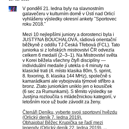
V pondělí 21. ledna byly na slavnostním
galavečeru v kulturním domě v Ústí nad Orlicí
vyhlášeny výsledky okresní ankety "Sportovec
roku 2018."
Mezi 10 nejlepšími juniory a dorostenci byla i
JUSTÝNA BOUCHALOVÁ, rádiová orientační
běžkyně z oddílu TJ Česká Třebová (FCL). Tato
juniorka si z loňských mistrovství ČR odvezla
celkem 6 medailí (2–3–1). Na Mistrovství světa
v Korei běžela všechny čtyři disciplíny —
individuální medaile jí utekla o 4 minuty na
klasické trati
(4. místo klasika 80m, 5. sprint,
8. foxoring, 8. klasika 144 MHz), společně s
kamarádkami ale vybojovala týmové stříbro a
bronz. Zlato juniorkám uniklo jen o kousíček
(6 sec za Rumunkami). S těmito výsledky se
Justýna rozloučila s mládežnickou kategorií, v
letošním roce už bude závodit za ženy.
Čtenáři Deníku, vyberte svoji sportovní hvězdu
(Orlický deník 7. ledna 2019).
Obhajoba! Běžec Krupička se řadí mezi
legendy (Orlický deník 22. ledna 2019). ...