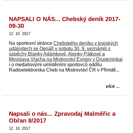
NAPSALI O NÁS... Chebský deník 2017-
09-30
12. 10. 2017
Na sportovní stránce
Chebského deníku v krajských
událostech se čtenáři v sobotu 30. 9. seznámili s
úspěchy Blanky Adámkové, Alenky Pátkové a
Miroslava Vlacha na Mistrovství Evropy v Druskininkai
i o medailovými umístěními sportovců oddílu
Radioelektronika Cheb na Mistrovství ČR v Přimdě...
více ...
Napsali o nás... Zpravodaj Malměřic a
Obřan 8/2017
12. 10. 2017