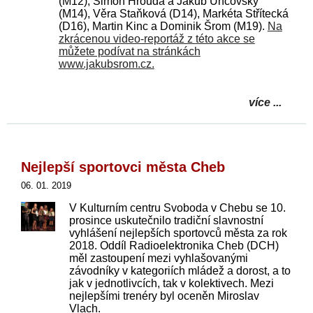
(M12), Šimon Hrouda a Jakub Unčovský
(M14), Věra Staňková (D14), Markéta Střítecká
(D16), Martin Kinc a Dominik Šrom (M19).
Na
zkrácenou video-reportáž z této akce se
můžete podívat na stránkách
www.jakubsrom.cz.
více ...
Nejlepší sportovci města Cheb
06. 01. 2019
V Kulturním centru Svoboda
v Chebu se 10.
prosince uskutečnilo tradiční slavnostní
vyhlášení nejlepších sportovců města za rok
2018. Oddíl Radioelektronika Cheb (DCH)
měl zastoupení mezi vyhlašovanými
závodníky v kategoriích mládež a dorost, a to
jak v jednotlivcích, tak v kolektivech. Mezi
nejlepšími trenéry byl oceněn Miroslav
Vlach.