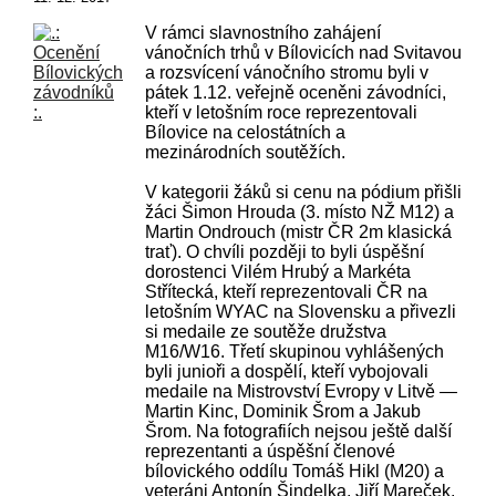
V rámci slavnostního zahájení
vánočních trhů v Bílovicích nad Svitavou
a rozsvícení vánočního stromu byli v
pátek 1.12. veřejně oceněni závodníci,
kteří v letošním roce reprezentovali
Bílovice na celostátních a
mezinárodních soutěžích.
V kategorii žáků si cenu na pódium přišli
žáci Šimon Hrouda (3. místo NŽ M12) a
Martin Ondrouch (mistr ČR 2m klasická
trať). O chvíli později to byli úspěšní
dorostenci Vilém Hrubý a Markéta
Střítecká, kteří reprezentovali ČR na
letošním WYAC na Slovensku a přivezli
si medaile ze soutěže družstva
M16/W16. Třetí skupinou vyhlášených
byli junioři a dospělí, kteří vybojovali
medaile na Mistrovství Evropy v Litvě —
Martin Kinc, Dominik Šrom a Jakub
Šrom. Na fotografiích nejsou ještě další
reprezentanti a úspěšní členové
bílovického oddílu Tomáš Hikl (M20) a
veteráni Antonín Šindelka, Jiří Mareček,