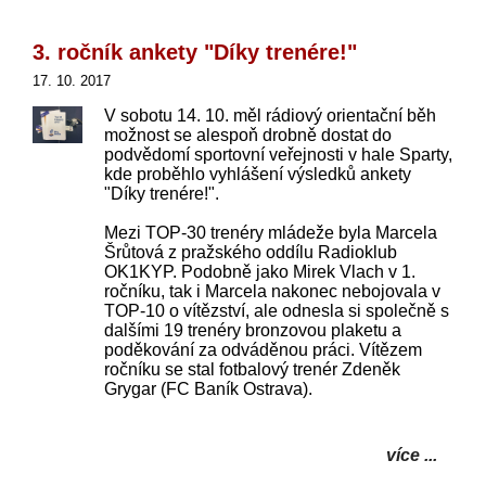
3. ročník ankety "Díky trenére!"
17. 10. 2017
V sobotu 14. 10. měl rádiový orientační běh
možnost se alespoň drobně dostat do
podvědomí sportovní veřejnosti v hale Sparty,
kde proběhlo vyhlášení výsledků ankety
"Díky trenére!".
Mezi TOP-30 trenéry mládeže byla Marcela
Šrůtová z pražského oddílu Radioklub
OK1KYP. Podobně jako Mirek Vlach v 1.
ročníku, tak i Marcela nakonec nebojovala v
TOP-10 o vítězství, ale odnesla si společně s
dalšími 19 trenéry bronzovou plaketu a
poděkování za odváděnou práci. Vítězem
ročníku se stal fotbalový trenér Zdeněk
Grygar (FC Baník Ostrava).
více ...