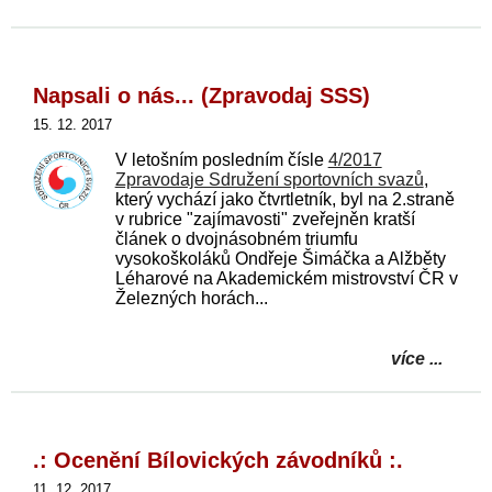
Napsali o nás... (Zpravodaj SSS)
15. 12. 2017
V letošním posledním čísle
4/2017
Zpravodaje Sdružení sportovních svazů
,
který vychází jako čtvrtletník, byl na 2.straně
v rubrice "zajímavosti" zveřejněn kratší
článek o dvojnásobném triumfu
vysokoškoláků Ondřeje Šimáčka a Alžběty
Léharové na Akademickém mistrovství ČR v
Železných horách...
více ...
.: Ocenění Bílovických závodníků :.
11. 12. 2017