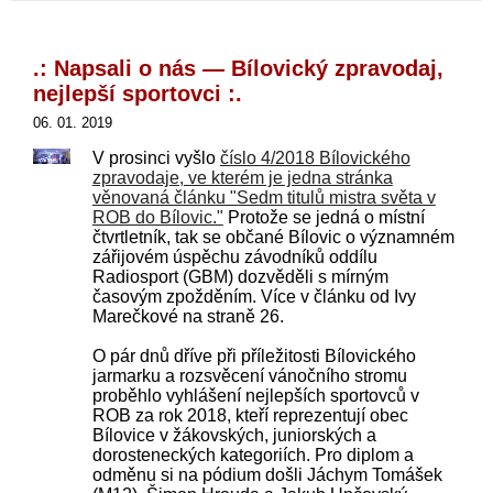
.: Napsali o nás — Bílovický zpravodaj,
nejlepší sportovci :.
06. 01. 2019
V prosinci vyšlo
číslo 4/2018 Bílovického
zpravodaje, ve kterém je jedna stránka
věnovaná článku "Sedm titulů mistra světa v
ROB do Bílovic."
Protože se jedná o místní
čtvrtletník, tak se občané Bílovic o významném
zářijovém úspěchu závodníků oddílu
Radiosport (GBM) dozvěděli s mírným
časovým zpožděním. Více v článku od Ivy
Marečkové na straně 26.
O pár dnů dříve při příležitosti Bílovického
jarmarku a rozsvěcení vánočního stromu
proběhlo vyhlášení nejlepších sportovců v
ROB za rok 2018, kteří reprezentují obec
Bílovice v žákovských, juniorských a
dorosteneckých kategoriích. Pro diplom a
odměnu si na pódium došli Jáchym Tomášek