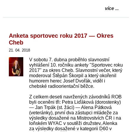
více ...
Anketa sportovec roku 2017 — Okres
Cheb
21. 04. 2018
V sobotu 7. dubna proběhlo slavnostní
vyhlášení 10. ročníku ankety "Sportovec roku
2017" za okres Cheb. Slavnostní večer, který
moderoval Štěpán Škorpil a který okořenil
humorem herec Josef Dvořák, viděl i
chebské radioorientační běžce.
Z celkem deseti navržených závodníků ROB
byli oceněni tři: Petra Liďáková (dorostenky)
— Jan Trpák (st. žáci) — Alena Pátková
(veteránky), první dva zástupci mládeže za
výsledky dosažené na Mistrovstvích ČR i na
loňském WYAC v soutěži družstev, Alenka
za výsledky dosažené v kategorii D60 v