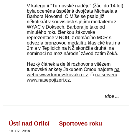
V kategorii "Turnovské naděje" (žáci do 14 let)
byla oceněna úspěšná dvojčata Michaela a
Barbora Novotná. O Míše se psalo již
několikrát v souvislosti s jejími medailemi z
WYAC v Doksech. Barbora je také od
minulého roku členkou žákovské
reprezentace v ROB, z domácího MČR si
odvezla bronzovou medaili z klasické trati na
2m a v Teplicích na NŽ skončila druhá, na
nominaci na mezinárodní závod zatím čeká.
Hezký článek a delší rozhovor s vítězem
turnovské ankety Jakubem Omou najdete
na
webu www.turnovskovakci.cz
, či
na serveru
www.nasepojizeri.cz
.
více ...
Ústí nad Orlicí — Sportovec roku
10. 02. 2019