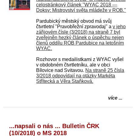
celostránkový článek "WYAC 2018 —
Doksy: Mistrovství světa mládeže v ROB."
Pardubický městský obvod má svůj
čtvrtletní "Pravobřežní zpravodaj" a
v jeho
zářijovém čísle (3/2018) na straně 7 byl
zveřejněn hezký článek o úspěchu nejen
členů oddílu ROB Pardubice na letošním
WYAC.
Rozhovor s medailistkami z WYAC vyšel
v obdobném čtvrtletníku, ale v obci
Bílovice nad Svitavou.
Na straně 25 čísla
3/2018 odpovídají na otázky Markéta
Střítecká a Věra Staňková.
více ...
...napsali o nás ... Bulletin ČRK
(10/2018) o MS 2018