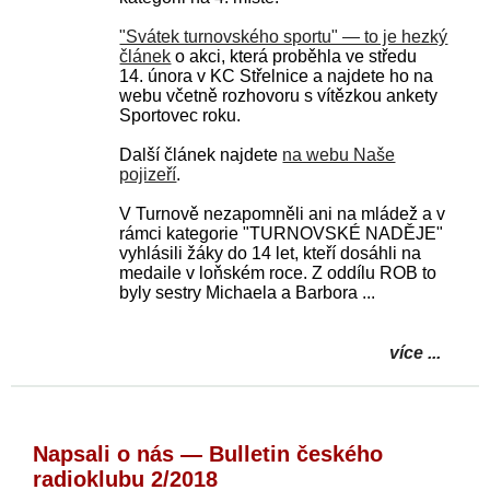
"Svátek turnovského sportu" — to je hezký
článek
o akci, která proběhla ve středu
14. února v KC Střelnice a najdete ho na
webu včetně rozhovoru s vítězkou ankety
Sportovec roku.
Další článek najdete
na webu Naše
pojizeří
.
V Turnově nezapomněli ani na mládež a v
rámci kategorie "TURNOVSKÉ NADĚJE"
vyhlásili žáky do 14 let, kteří dosáhli na
medaile v loňském roce. Z oddílu ROB to
byly sestry Michaela a Barbora ...
více ...
Napsali o nás — Bulletin českého
radioklubu 2/2018