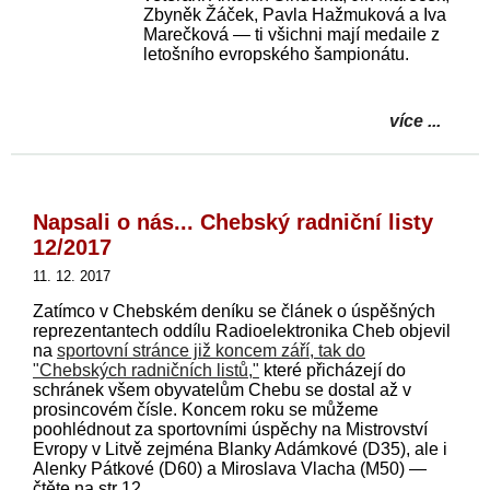
Zbyněk Žáček, Pavla Hažmuková a Iva
Marečková — ti všichni mají medaile z
letošního evropského šampionátu.
více ...
Napsali o nás... Chebský radniční listy
12/2017
11. 12. 2017
Zatímco v Chebském deníku se článek o úspěšných
reprezentantech oddílu Radioelektronika Cheb objevil
na
sportovní stránce již koncem září, tak do
"Chebských radničních listů,"
které přicházejí do
schránek všem obyvatelům Chebu se dostal až v
prosincovém čísle. Koncem roku se můžeme
poohlédnout za sportovními úspěchy na Mistrovství
Evropy v Litvě zejména Blanky Adámkové (D35), ale i
Alenky Pátkové (D60) a Miroslava Vlacha (M50) —
čtěte na str 12.