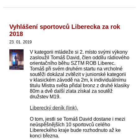
Vyhlášení sportovců Liberecka za rok
2018
23. 01. 2019
V kategorii mládeže si 2. místo svými výkony
zasloužil Tomáš David, člen oddílu rádiového
orientačního běhu SZTM ROB Liberec.
Tomáš při svém druhém startu na vrcholné
soutěži dokázal zvítězit v juniorské kategorii
v klasickém závodě
na 2m, k individuálnímu
titulu Mistra světa přidal bronz z druhé klasiky
80m a dvě další zlata získal za soutěž
družstev M19.
Liberecký deník (link).
O tom, jestli se Tomáš David dostane i mezi
neúspěšnějších 10 sportovců celého
Libereckého kraje bude rozhodnuto až ke
konci března.