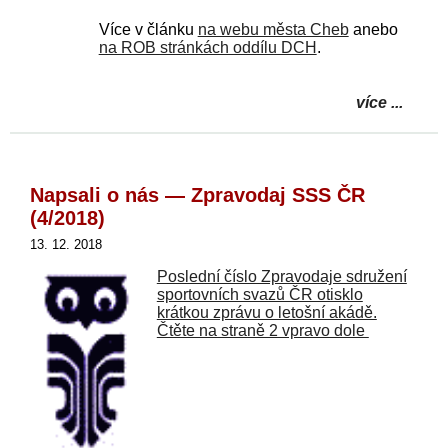
Více v článku
na webu města Cheb
anebo
na ROB stránkách oddílu DCH
.
více ...
Napsali o nás — Zpravodaj SSS ČR
(4/2018)
13. 12. 2018
Poslední číslo Zpravodaje sdružení
sportovních svazů ČR otisklo
krátkou zprávu o letošní akádě.
Čtěte na straně 2 vpravo dole