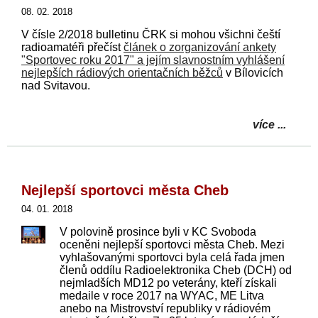
08. 02. 2018
V čísle 2/2018 bulletinu ČRK si mohou všichni čeští
radioamatéři přečíst
článek o zorganizování ankety
"Sportovec roku 2017" a jejím slavnostním vyhlášení
nejlepších rádiových orientačních běžců
v Bílovicích
nad Svitavou.
více ...
Nejlepší sportovci města Cheb
04. 01. 2018
V polovině prosince byli v KC Svoboda
oceněni nejlepší sportovci města Cheb. Mezi
vyhlašovanými sportovci byla celá řada jmen
členů oddílu Radioelektronika Cheb (DCH) od
nejmladších MD12 po veterány, kteří získali
medaile v roce 2017 na WYAC, ME Litva
anebo na Mistrovství republiky v rádiovém