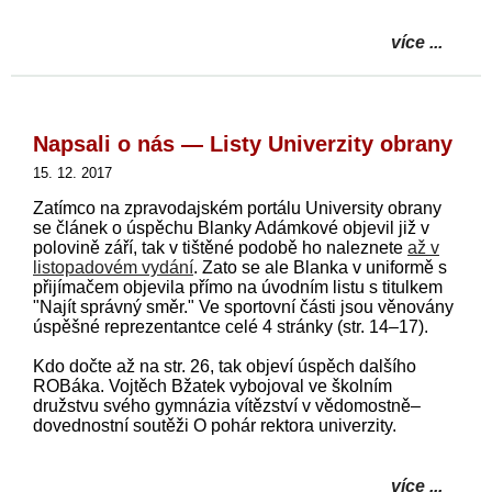
více ...
Napsali o nás — Listy Univerzity obrany
15. 12. 2017
Zatímco na zpravodajském portálu University obrany
se článek o úspěchu Blanky Adámkové objevil již v
polovině září, tak v tištěné podobě ho naleznete
až v
listopadovém vydání
. Zato se ale Blanka v uniformě s
přijímačem objevila přímo na úvodním listu s titulkem
"Najít správný směr." Ve sportovní části jsou věnovány
úspěšné reprezentantce celé 4 stránky (str. 14–17).
Kdo dočte až na str. 26, tak objeví úspěch dalšího
ROBáka. Vojtěch Bžatek vybojoval ve školním
družstvu svého gymnázia vítězství v vědomostně–
dovednostní soutěži O pohár rektora univerzity.
více ...