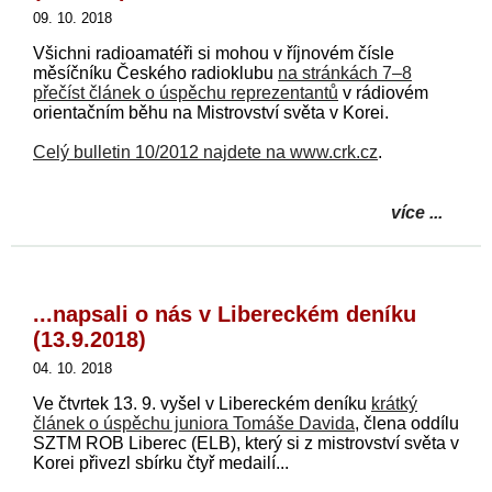
09. 10. 2018
Všichni radioamatéři si mohou v říjnovém čísle
měsíčníku Českého radioklubu
na stránkách 7–8
přečíst článek o úspěchu reprezentantů
v rádiovém
orientačním běhu na Mistrovství světa v Korei.
Celý bulletin 10/2012 najdete na www.crk.cz
.
více ...
...napsali o nás v Libereckém deníku
(13.9.2018)
04. 10. 2018
Ve čtvrtek 13. 9. vyšel v Libereckém deníku
krátký
článek o úspěchu juniora Tomáše Davida
, člena oddílu
SZTM ROB Liberec (ELB), který si z mistrovství světa v
Korei přivezl sbírku čtyř medailí...