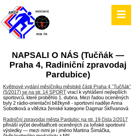
NAPSALI O NÁS (Tučňák —
Praha 4, Radiniční zpravodaj
Pardubice)
Květnové vydání měsíčníku městské části Praha 4 "Tučňák"
(5/2017) se na str. 14 SPORT
vrací k vyhlášení nejlepších
sportovců, které proběhlo 1. dubna. Mezi řadou oceněných
byly 2 rádio-orientační běžkyně - sportovní naděje Anna
Sobotková a vítězka ženské kategorie Dagmar Skřivanová
Radniční zpravodaj města Pardubic na str. 19 čísla 2/2017
přináší výčet devětatřiceti oceněných za loňské sportovní
výsledky — mezi nimi je i jméno Martina Šimáčka,
čtyřnásobného medailisty z MS.