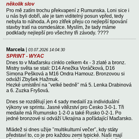
několik slov
Pro mě zatím trochu překvapení z Rumunska. Loni sice i
u nás byli dobří, ale je tam viditelný posun vpřed, tedy
nebyla to náhoda. A pro zítřek přeju co nejlepší tipování
stavby tratí na osmdesátce. Myslím, že tady máme
podklady nejlepší pro všechny tři závody. ????
Marcela
|
03.07.2026 14:04:30
SPRINT - WYAC
Dnes to v Maďarsku cinklo celkem 4x - 3 zlaté a bronz.
Mistry světa se stali: D14 Anežka Voráčková, D16
Simona Pešková a M16 Ondra Hamouz. Bronzovou si
odváží Zbyšek Hažmuk.
Hezké umístění na "velké bedně" má 5. Lenka Drabinová
a 6. Zuzka Fryšová.
Dnes se rozdělují jen 4 sady medailí za individuální
výkony ve sprintu. Jasné vítězství pro Česko 3-0-1. Tři
medaile má Rumunsko 1-2-0 a také Rusko 0-2-1. Po
jedné bronzové si odváží Ukrajina a pořádající Maďarsko.
Mládež si dnes užije "multikulturní večer", kdy státy
představí to, co je pro každou zemi typické. Naši mají