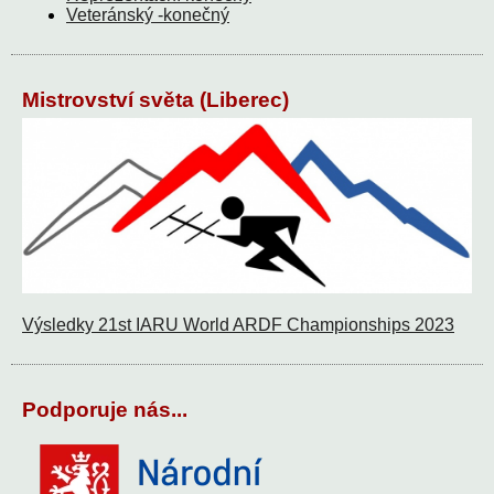
Veteránský -konečný
Mistrovství světa (Liberec)
Výsledky 21st IARU World ARDF Championships 2023
Podporuje nás...