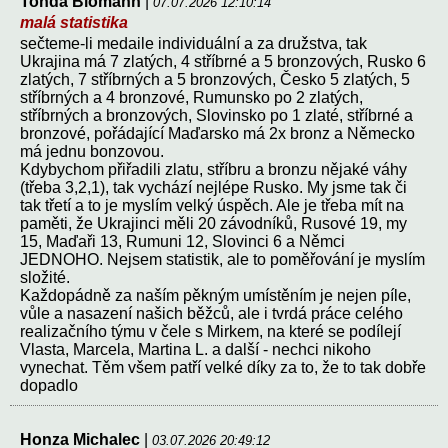
Tonda Blomann
|
07.07.2026 12:10:14
malá statistika
sečteme-li medaile individuální a za družstva, tak
Ukrajina má 7 zlatých, 4 stříbrné a 5 bronzových, Rusko 6
zlatých, 7 stříbrných a 5 bronzových, Česko 5 zlatých, 5
stříbrných a 4 bronzové, Rumunsko po 2 zlatých,
stříbrných a bronzových, Slovinsko po 1 zlaté, stříbrné a
bronzové, pořádající Maďarsko má 2x bronz a Německo
má jednu bonzovou.
Kdybychom přiřadili zlatu, stříbru a bronzu nějaké váhy
(třeba 3,2,1), tak vychází nejlépe Rusko. My jsme tak či
tak třetí a to je myslím velký úspěch. Ale je třeba mít na
paměti, že Ukrajinci měli 20 závodníků, Rusové 19, my
15, Maďaři 13, Rumuni 12, Slovinci 6 a Němci
JEDNOHO. Nejsem statistik, ale to poměřování je myslím
složité.
Každopádně za naším pěkným umístěním je nejen píle,
vůle a nasazení našich běžců, ale i tvrdá práce celého
realizačního týmu v čele s Mirkem, na které se podílejí
Vlasta, Marcela, Martina L. a další - nechci nikoho
vynechat. Těm všem patří velké díky za to, že to tak dobře
dopadlo
Honza Michalec
|
03.07.2026 20:49:12