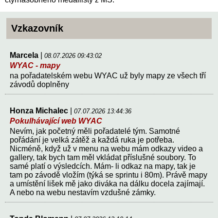
Vzkazovník
Marcela
|
08.07.2026 09:43:02
WYAC - mapy
na pořadatelském webu WYAC už byly mapy ze všech tří
závodů doplněny
Honza Michalec
|
07.07.2026 13:44:36
Pokulhávající web WYAC
Nevím, jak početný měli pořadatelé tým. Samotné
pořádání je velká zátěž a každá ruka je potřeba.
Nicméně, když už v menu na webu mám odkazy video a
gallery, tak bych tam měl vkládat příslušné soubory. To
samé platí o výsledcích. Mám- li odkaz na mapy, tak je
tam po závodě vložím (týká se sprintu i 80m). Právě mapy
a umístění lišek mě jako diváka na dálku docela zajímají.
A nebo na webu nestavím vzdušné zámky.