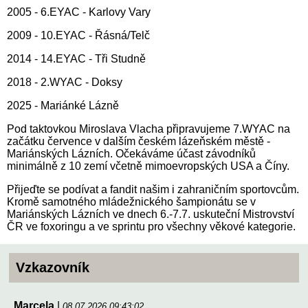
2005 - 6.EYAC - Karlovy Vary
2009 - 10.EYAC - Řásná/Telč
2014 - 14.EYAC - Tři Studně
2018 - 2.WYAC - Doksy
2025 - Mariánké Lázně
Pod taktovkou Miroslava Vlacha připravujeme 7.WYAC na
začátku července v dalším českém lázeňském městě -
Mariánských Lázních. Očekáváme účast závodníků
minimálně z 10 zemí včetně mimoevropských USA a Číny.
Přijeďte se podívat a fandit našim i zahraničním sportovcům.
Kromě samotného mládežnického šampionátu se v
Mariánských Lázních ve dnech 6.-7.7. uskuteční Mistrovství
ČR ve foxoringu a ve sprintu pro všechny věkové kategorie.
Vzkazovník
Marcela
|
08.07.2026 09:43:02