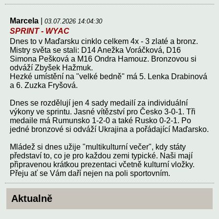
Marcela
|
03.07.2026 14:04:30
SPRINT - WYAC
Dnes to v Maďarsku cinklo celkem 4x - 3 zlaté a bronz.
Mistry světa se stali: D14 Anežka Voráčková, D16
Simona Pešková a M16 Ondra Hamouz. Bronzovou si
odváží Zbyšek Hažmuk.
Hezké umístění na "velké bedně" má 5. Lenka Drabinová
a 6. Zuzka Fryšová.
Dnes se rozdělují jen 4 sady medailí za individuální
výkony ve sprintu. Jasné vítězství pro Česko 3-0-1. Tři
medaile má Rumunsko 1-2-0 a také Rusko 0-2-1. Po
jedné bronzové si odváží Ukrajina a pořádající Maďarsko.
Mládež si dnes užije "multikulturní večer", kdy státy
představí to, co je pro každou zemi typické. Naši mají
připravenou krátkou prezentaci včetně kulturní vložky.
Přeju ať se Vám daří nejen na poli sportovním.
Aktualně