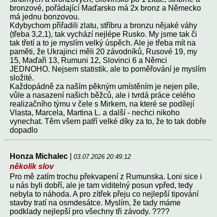
bronzové, pořádající Maďarsko má 2x bronz a Německo
má jednu bonzovou.
Kdybychom přiřadili zlatu, stříbru a bronzu nějaké váhy
(třeba 3,2,1), tak vychází nejlépe Rusko. My jsme tak či
tak třetí a to je myslím velký úspěch. Ale je třeba mít na
paměti, že Ukrajinci měli 20 závodníků, Rusové 19, my
15, Maďaři 13, Rumuni 12, Slovinci 6 a Němci
JEDNOHO. Nejsem statistik, ale to poměřování je myslím
složité.
Každopádně za naším pěkným umístěním je nejen píle,
vůle a nasazení našich běžců, ale i tvrdá práce celého
realizačního týmu v čele s Mirkem, na které se podílejí
Vlasta, Marcela, Martina L. a další - nechci nikoho
vynechat. Těm všem patří velké díky za to, že to tak dobře
dopadlo
Honza Michalec
|
03.07.2026 20:49:12
několik slov
Pro mě zatím trochu překvapení z Rumunska. Loni sice i
u nás byli dobří, ale je tam viditelný posun vpřed, tedy
nebyla to náhoda. A pro zítřek přeju co nejlepší tipování
stavby tratí na osmdesátce. Myslím, že tady máme
podklady nejlepší pro všechny tři závody. ????