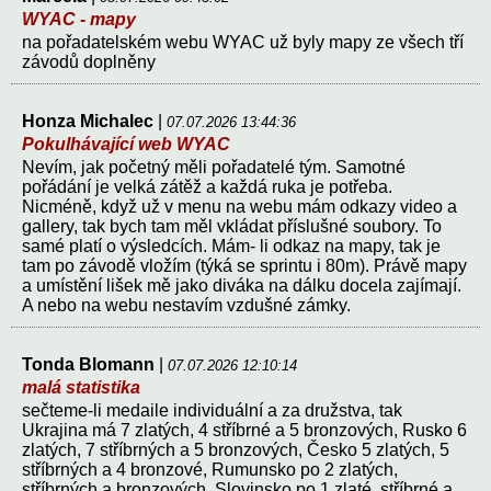
WYAC - mapy
na pořadatelském webu WYAC už byly mapy ze všech tří
závodů doplněny
Honza Michalec
|
07.07.2026 13:44:36
Pokulhávající web WYAC
Nevím, jak početný měli pořadatelé tým. Samotné
pořádání je velká zátěž a každá ruka je potřeba.
Nicméně, když už v menu na webu mám odkazy video a
gallery, tak bych tam měl vkládat příslušné soubory. To
samé platí o výsledcích. Mám- li odkaz na mapy, tak je
tam po závodě vložím (týká se sprintu i 80m). Právě mapy
a umístění lišek mě jako diváka na dálku docela zajímají.
A nebo na webu nestavím vzdušné zámky.
Tonda Blomann
|
07.07.2026 12:10:14
malá statistika
sečteme-li medaile individuální a za družstva, tak
Ukrajina má 7 zlatých, 4 stříbrné a 5 bronzových, Rusko 6
zlatých, 7 stříbrných a 5 bronzových, Česko 5 zlatých, 5
stříbrných a 4 bronzové, Rumunsko po 2 zlatých,
stříbrných a bronzových, Slovinsko po 1 zlaté, stříbrné a