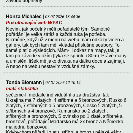
závodů doplněny
Honza Michalec
|
07.07.2026 13:44:36
Pokulhávající web WYAC
Nevím, jak početný měli pořadatelé tým. Samotné
pořádání je velká zátěž a každá ruka je potřeba.
Nicméně, když už v menu na webu mám odkazy video a
gallery, tak bych tam měl vkládat příslušné soubory. To
samé platí o výsledcích. Mám- li odkaz na mapy, tak je
tam po závodě vložím (týká se sprintu i 80m). Právě mapy
a umístění lišek mě jako diváka na dálku docela zajímají.
A nebo na webu nestavím vzdušné zámky.
Tonda Blomann
|
07.07.2026 12:10:14
malá statistika
sečteme-li medaile individuální a za družstva, tak
Ukrajina má 7 zlatých, 4 stříbrné a 5 bronzových, Rusko 6
zlatých, 7 stříbrných a 5 bronzových, Česko 5 zlatých, 5
stříbrných a 4 bronzové, Rumunsko po 2 zlatých,
stříbrných a bronzových, Slovinsko po 1 zlaté, stříbrné a
bronzové, pořádající Maďarsko má 2x bronz a Německo
má jednu bonzovou.
Kdybychom přiřadili zlatu, stříbru a bronzu nějaké váhy