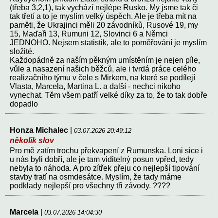
(třeba 3,2,1), tak vychází nejlépe Rusko. My jsme tak či
tak třetí a to je myslím velký úspěch. Ale je třeba mít na
paměti, že Ukrajinci měli 20 závodníků, Rusové 19, my
15, Maďaři 13, Rumuni 12, Slovinci 6 a Němci
JEDNOHO. Nejsem statistik, ale to poměřování je myslím
složité.
Každopádně za naším pěkným umístěním je nejen píle,
vůle a nasazení našich běžců, ale i tvrdá práce celého
realizačního týmu v čele s Mirkem, na které se podílejí
Vlasta, Marcela, Martina L. a další - nechci nikoho
vynechat. Těm všem patří velké díky za to, že to tak dobře
dopadlo
Honza Michalec
|
03.07.2026 20:49:12
několik slov
Pro mě zatím trochu překvapení z Rumunska. Loni sice i
u nás byli dobří, ale je tam viditelný posun vpřed, tedy
nebyla to náhoda. A pro zítřek přeju co nejlepší tipování
stavby tratí na osmdesátce. Myslím, že tady máme
podklady nejlepší pro všechny tři závody. ????
Marcela
|
03.07.2026 14:04:30