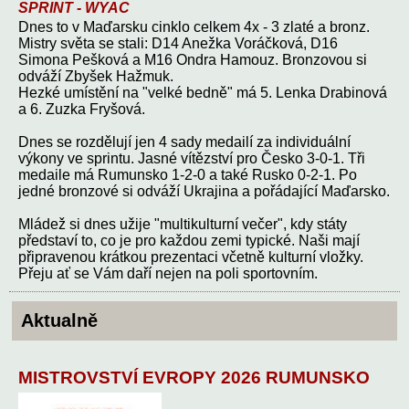
SPRINT - WYAC
Dnes to v Maďarsku cinklo celkem 4x - 3 zlaté a bronz.
Mistry světa se stali: D14 Anežka Voráčková, D16
Simona Pešková a M16 Ondra Hamouz. Bronzovou si
odváží Zbyšek Hažmuk.
Hezké umístění na "velké bedně" má 5. Lenka Drabinová
a 6. Zuzka Fryšová.
Dnes se rozdělují jen 4 sady medailí za individuální
výkony ve sprintu. Jasné vítězství pro Česko 3-0-1. Tři
medaile má Rumunsko 1-2-0 a také Rusko 0-2-1. Po
jedné bronzové si odváží Ukrajina a pořádající Maďarsko.
Mládež si dnes užije "multikulturní večer", kdy státy
představí to, co je pro každou zemi typické. Naši mají
připravenou krátkou prezentaci včetně kulturní vložky.
Přeju ať se Vám daří nejen na poli sportovním.
Aktualně
MISTROVSTVÍ EVROPY 2026 RUMUNSKO