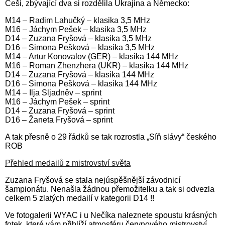
Češi, zbývající dva si rozdělila Ukrajina a Německo:
M14 – Radim Lahučký – klasika 3,5 MHz
M16 – Jáchym Pešek – klasika 3,5 MHz
D14 – Zuzana Fryšová – klasika 3,5 MHz
D16 – Simona Pešková – klasika 3,5 MHz
M14 – Artur Konovalov (GER) – klasika 144 MHz
M16 – Roman Zhenzhera (UKR) – klasika 144 MHz
D14 – Zuzana Fryšová – klasika 144 MHz
D16 – Simona Pešková – klasika 144 MHz
M14 – Ilja Sljadněv – sprint
M16 – Jáchym Pešek – sprint
D14 – Zuzana Fryšová – sprint
D16 – Žaneta Fryšová – sprint
A tak přesně o 29 řádků se tak rozrostla „Síň slávy“ českého
ROB
Přehled medailů z mistrovství světa
Zuzana Fryšová se stala nejúspěšnější závodnicí
šampionátu. Nenašla žádnou přemožitelku a tak si odvezla
celkem 5 zlatých medailí v kategorii D14 !!
Ve fotogalerii WYAC i u Nečíka naleznete spoustu krásných
fotek, které vám přiblíží atmosféru červnového mistrovství