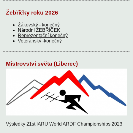
Žebříčky roku 2026
Žákovský - konečný
Národní ŽEBŘÍČEK
Reprezentační konečný
Veteránský -konečný
Mistrovství světa (Liberec)
Výsledky 21st IARU World ARDF Championships 2023