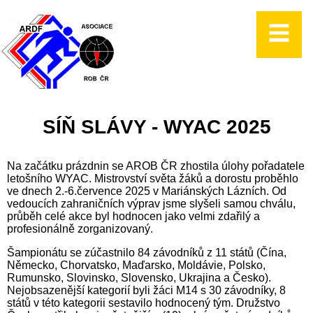
SÍŇ SLÁVY - WYAC 2025
Na začátku prázdnin se AROB ČR zhostila úlohy pořadatele
letošního WYAC. Mistrovství světa žáků a dorostu proběhlo
ve dnech 2.-6.července 2025 v Mariánských Lázních. Od
vedoucích zahraničních výprav jsme slyšeli samou chválu,
průběh celé akce byl hodnocen jako velmi zdařilý a
profesionálně zorganizovaný.
Šampionátu se zúčastnilo 84 závodníků z 11 států (Čína,
Německo, Chorvatsko, Maďarsko, Moldávie, Polsko,
Rumunsko, Slovinsko, Slovensko, Ukrajina a Česko).
Nejobsazenější kategorií byli žáci M14 s 30 závodníky, 8
států v této kategorii sestavilo hodnocený tým. Družstvo