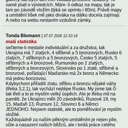
samé platí o výsledcích. Mám- li odkaz na mapy, tak je
tam po závodě vložím (týká se sprintu i 80m). Právě mapy
a umístění lišek mě jako diváka na dálku docela zajímají.
A nebo na webu nestavím vzdušné zámky.
Tonda Blomann
|
07.07.2026 12:10:14
malá statistika
sečteme-li medaile individuální a za družstva, tak
Ukrajina má 7 zlatých, 4 stříbrné a 5 bronzových, Rusko 6
zlatých, 7 stříbrných a 5 bronzových, Česko 5 zlatých, 5
stříbrných a 4 bronzové, Rumunsko po 2 zlatých,
stříbrných a bronzových, Slovinsko po 1 zlaté, stříbrné a
bronzové, pořádající Maďarsko má 2x bronz a Německo
má jednu bonzovou.
Kdybychom přiřadili zlatu, stříbru a bronzu nějaké váhy
(třeba 3,2,1), tak vychází nejlépe Rusko. My jsme tak či
tak třetí a to je myslím velký úspěch. Ale je třeba mít na
paměti, že Ukrajinci měli 20 závodníků, Rusové 19, my
15, Maďaři 13, Rumuni 12, Slovinci 6 a Němci
JEDNOHO. Nejsem statistik, ale to poměřování je myslím
složité.
Každopádně za naším pěkným umístěním je nejen píle,
vůle a nasazení našich běžců, ale i tvrdá práce celého