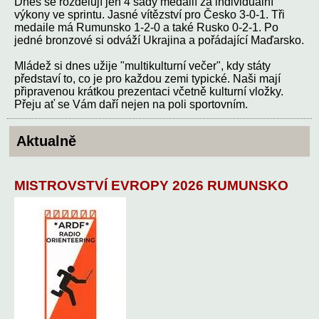
Dnes se rozdělují jen 4 sady medailí za individuální
výkony ve sprintu. Jasné vítězství pro Česko 3-0-1. Tři
medaile má Rumunsko 1-2-0 a také Rusko 0-2-1. Po
jedné bronzové si odváží Ukrajina a pořádající Maďarsko.
Mládež si dnes užije "multikulturní večer", kdy státy
představí to, co je pro každou zemi typické. Naši mají
připravenou krátkou prezentaci včetně kulturní vložky.
Přeju ať se Vám daří nejen na poli sportovním.
Aktualně
MISTROVSTVÍ EVROPY 2026 RUMUNSKO