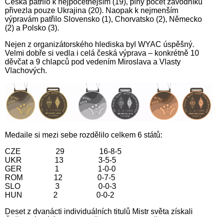
Česka patřilo k nejpočetnějším (19), plný počet závodníků
přivezla pouze Ukrajina (20). Naopak k nejmenším
výpravám patřilo Slovensko (1), Chorvatsko (2), Německo
(2) a Polsko (3).
Nejen z organizátorského hlediska byl WYAC úspěšný.
Velmi dobře si vedla i celá česká výprava – konkrétně 10
děvčat a 9 chlapců pod vedením Miroslava a Vlasty
Vlachových.
Medaile si mezi sebe rozdělilo celkem 6 států:
CZE 29 16-8-5
UKR 13 3-5-5
GER 1 1-0-0
ROM 12 0-7-5
SLO 3 0-0-3
HUN 2 0-0-2
Deset z dvanácti individuálních titulů Mistr světa získali