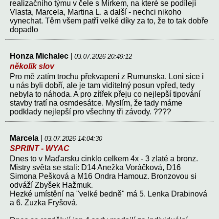
realizačního týmu v čele s Mirkem, na které se podílejí
Vlasta, Marcela, Martina L. a další - nechci nikoho
vynechat. Těm všem patří velké díky za to, že to tak dobře
dopadlo
Honza Michalec
|
03.07.2026 20:49:12
několik slov
Pro mě zatím trochu překvapení z Rumunska. Loni sice i
u nás byli dobří, ale je tam viditelný posun vpřed, tedy
nebyla to náhoda. A pro zítřek přeju co nejlepší tipování
stavby tratí na osmdesátce. Myslím, že tady máme
podklady nejlepší pro všechny tři závody. ????
Marcela
|
03.07.2026 14:04:30
SPRINT - WYAC
Dnes to v Maďarsku cinklo celkem 4x - 3 zlaté a bronz.
Mistry světa se stali: D14 Anežka Voráčková, D16
Simona Pešková a M16 Ondra Hamouz. Bronzovou si
odváží Zbyšek Hažmuk.
Hezké umístění na "velké bedně" má 5. Lenka Drabinová
a 6. Zuzka Fryšová.