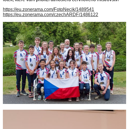
https://eu.zonerama.com/FotoNecik/1489541
https://eu.zonerama.com/czechARDF/1486122