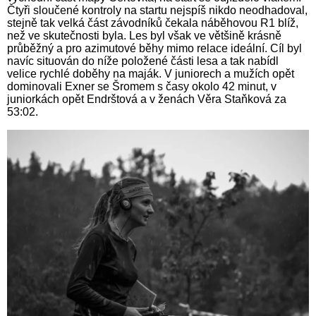
Čtyři sloučené kontroly na startu nejspíš nikdo neodhadoval,
stejně tak velká část závodníků čekala náběhovou R1 blíž,
než ve skutečnosti byla. Les byl však ve většině krásně
průběžný a pro azimutové běhy mimo relace ideální. Cíl byl
navíc situován do níže položené části lesa a tak nabídl
velice rychlé doběhy na maják. V juniorech a mužích opět
dominovali Exner se Šromem s časy okolo 42 minut, v
juniorkách opět Endrštová a v ženách Věra Staňková za
53:02.