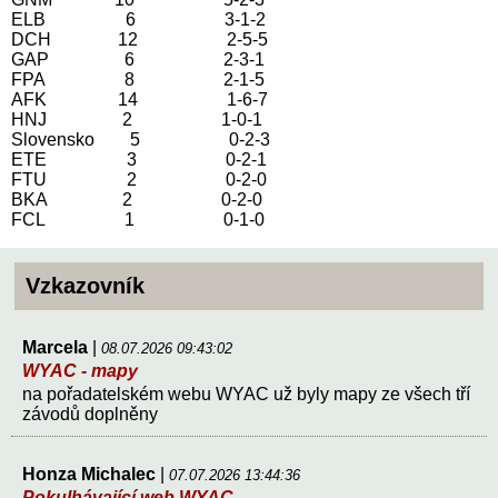
ELB 6 3-1-2
DCH 12 2-5-5
GAP 6 2-3-1
FPA 8 2-1-5
AFK 14 1-6-7
HNJ 2 1-0-1
Slovensko 5 0-2-3
ETE 3 0-2-1
FTU 2 0-2-0
BKA 2 0-2-0
FCL 1 0-1-0
Vzkazovník
Marcela
|
08.07.2026 09:43:02
WYAC - mapy
na pořadatelském webu WYAC už byly mapy ze všech tří
závodů doplněny
Honza Michalec
|
07.07.2026 13:44:36
Pokulhávající web WYAC