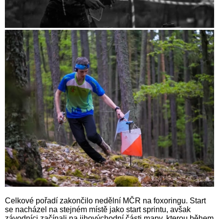
Celkové pořadí zakončilo nedělní MČR na foxoringu. Start
se nacházel na stejném místě jako start sprintu, avšak
závodníci začínali na jihovýchodní části mapy, kterou během