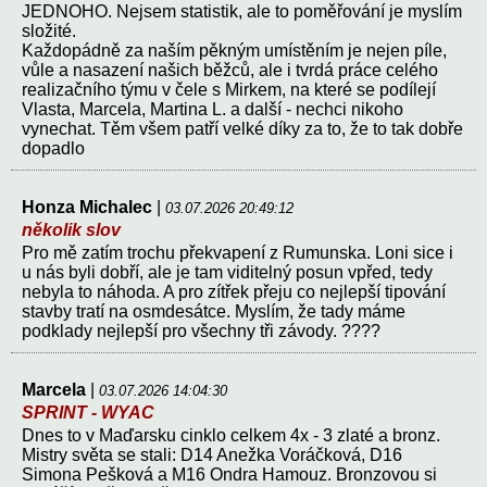
JEDNOHO. Nejsem statistik, ale to poměřování je myslím
složité.
Každopádně za naším pěkným umístěním je nejen píle,
vůle a nasazení našich běžců, ale i tvrdá práce celého
realizačního týmu v čele s Mirkem, na které se podílejí
Vlasta, Marcela, Martina L. a další - nechci nikoho
vynechat. Těm všem patří velké díky za to, že to tak dobře
dopadlo
Honza Michalec
|
03.07.2026 20:49:12
několik slov
Pro mě zatím trochu překvapení z Rumunska. Loni sice i
u nás byli dobří, ale je tam viditelný posun vpřed, tedy
nebyla to náhoda. A pro zítřek přeju co nejlepší tipování
stavby tratí na osmdesátce. Myslím, že tady máme
podklady nejlepší pro všechny tři závody. ????
Marcela
|
03.07.2026 14:04:30
SPRINT - WYAC
Dnes to v Maďarsku cinklo celkem 4x - 3 zlaté a bronz.
Mistry světa se stali: D14 Anežka Voráčková, D16
Simona Pešková a M16 Ondra Hamouz. Bronzovou si