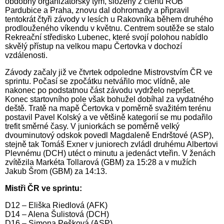
obdobný organizátorský tým, složený z členů ROB
Pardubice a Praha, znovu dal dohromady a připravil
tentokrát čtyři závody v lesích u Rakovníka během druhého
prodlouženého víkendu v květnu. Centrem soutěže se stalo
Rekreační středisko Lubenec, které svojí polohou nabídlo
skvělý přístup na velkou mapu Čertovka v dochozí
vzdálenosti.
Závody začaly již ve čtvrtek odpoledne Mistrovstvím ČR ve
sprintu. Počasí se zpočátku netvářilo moc vlídně, ale
nakonec po podstatnou část závodu vydrželo nepršet.
Konec startovního pole však bohužel dobíhal za vydatného
deště. Tratě na mapě Čertovka v poměrně svažitém terénu
postavil Pavel Kolský a ve většině kategorií se mu podařilo
trefit směrné časy. V juniorkách se poměrně velký
dvouminutový odskok povedl Magdaleně Endrštové (ASP),
stejně tak Tomáš Exner v juniorech zvládl druhému Albertovi
Plevnému (DCH) utéct o minutu a jedenáct vteřin. V ženách
zvítězila Markéta Tollarová (GBM) za 15:28 a v mužích
Jakub Šrom (GBM) za 14:13.
Mistři ČR ve sprintu:
D12 – Eliška Riedlová (AFK)
D14 – Alena Šulistová (DCH)
D16 – Simona Pešková (ASP)