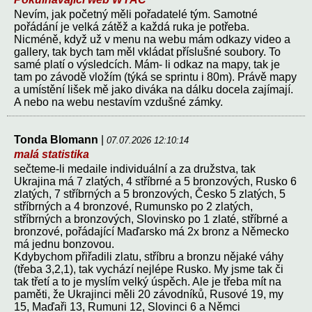
Nevím, jak početný měli pořadatelé tým. Samotné
pořádání je velká zátěž a každá ruka je potřeba.
Nicméně, když už v menu na webu mám odkazy video a
gallery, tak bych tam měl vkládat příslušné soubory. To
samé platí o výsledcích. Mám- li odkaz na mapy, tak je
tam po závodě vložím (týká se sprintu i 80m). Právě mapy
a umístění lišek mě jako diváka na dálku docela zajímají.
A nebo na webu nestavím vzdušné zámky.
Tonda Blomann
|
07.07.2026 12:10:14
malá statistika
sečteme-li medaile individuální a za družstva, tak
Ukrajina má 7 zlatých, 4 stříbrné a 5 bronzových, Rusko 6
zlatých, 7 stříbrných a 5 bronzových, Česko 5 zlatých, 5
stříbrných a 4 bronzové, Rumunsko po 2 zlatých,
stříbrných a bronzových, Slovinsko po 1 zlaté, stříbrné a
bronzové, pořádající Maďarsko má 2x bronz a Německo
má jednu bonzovou.
Kdybychom přiřadili zlatu, stříbru a bronzu nějaké váhy
(třeba 3,2,1), tak vychází nejlépe Rusko. My jsme tak či
tak třetí a to je myslím velký úspěch. Ale je třeba mít na
paměti, že Ukrajinci měli 20 závodníků, Rusové 19, my
15, Maďaři 13, Rumuni 12, Slovinci 6 a Němci