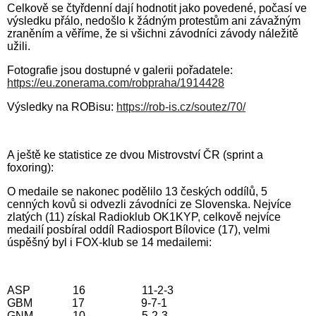
Celkově se čtyřdenní dají hodnotit jako povedené, počasí ve
výsledku přálo, nedošlo k žádným protestům ani závažným
zraněním a věříme, že si všichni závodníci závody náležitě
užili.
Fotografie jsou dostupné v galerii pořadatele:
https://eu.zonerama.com/robpraha/1914428
Výsledky na ROBisu:
https://rob-is.cz/soutez/70/
A ještě ke statistice ze dvou Mistrovství ČR (sprint a
foxoring):
O medaile se nakonec podělilo 13 českých oddílů, 5
cenných kovů si odvezli závodníci ze Slovenska. Nejvíce
zlatých (11) získal Radioklub OK1KYP, celkově nejvíce
medailí posbíral oddíl Radiosport Bílovice (17), velmi
úspěšný byl i FOX-klub se 14 medailemi:
ASP 16 11-2-3
GBM 17 9-7-1
GNM 10 5-2-3