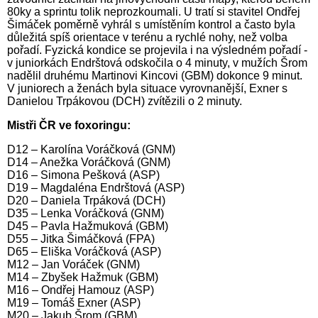
80ky a sprintu tolik neprozkoumali. U tratí si stavitel Ondřej
Šimáček poměrně vyhrál s umístěním kontrol a často byla
důležitá spíš orientace v terénu a rychlé nohy, než volba
pořadí. Fyzická kondice se projevila i na výsledném pořadí -
v juniorkách Endrštová odskočila o 4 minuty, v mužích Šrom
nadělil druhému Martinovi Kincovi (GBM) dokonce 9 minut.
V juniorech a ženách byla situace vyrovnanější, Exner s
Danielou Trpákovou (DCH) zvítězili o 2 minuty.
Mistři ČR ve foxoringu:
D12 – Karolína Voráčková (GNM)
D14 – Anežka Voráčková (GNM)
D16 – Simona Pešková (ASP)
D19 – Magdaléna Endrštová (ASP)
D20 – Daniela Trpáková (DCH)
D35 – Lenka Voráčková (GNM)
D45 – Pavla Hažmuková (GBM)
D55 – Jitka Šimáčková (FPA)
D65 – Eliška Voráčková (ASP)
M12 – Jan Voráček (GNM)
M14 – Zbyšek Hažmuk (GBM)
M16 – Ondřej Hamouz (ASP)
M19 – Tomáš Exner (ASP)
M20 – Jakub Šrom (GBM)