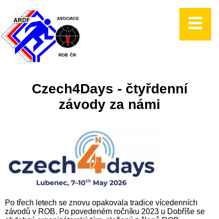
Czech4Days - čtyřdenní
závody za námi
Po třech letech se znovu opakovala tradice vícedenních
závodů v ROB. Po povedeném ročníku 2023 u Dobříše se