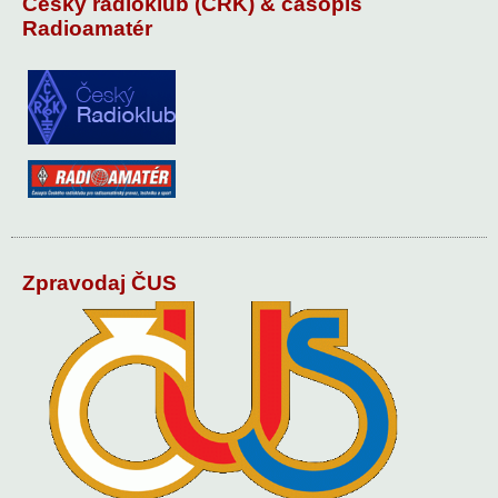
Český radioklub (ČRK) & časopis
Radioamatér
Zpravodaj ČUS