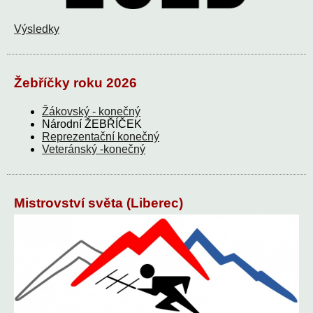
Výsledky
Žebříčky roku 2026
Žákovský - konečný
Národní ŽEBŘÍČEK
Reprezentační konečný
Veteránský -konečný
Mistrovství světa (Liberec)