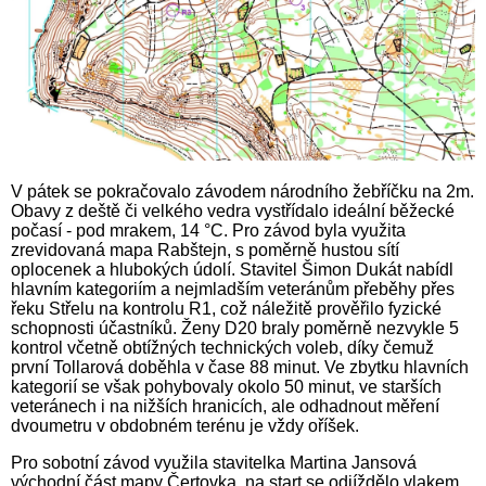
V pátek se pokračovalo závodem národního žebříčku na 2m.
Obavy z deště či velkého vedra vystřídalo ideální běžecké
počasí - pod mrakem, 14 °C. Pro závod byla využita
zrevidovaná mapa Rabštejn, s poměrně hustou sítí
oplocenek a hlubokých údolí. Stavitel Šimon Dukát nabídl
hlavním kategoriím a nejmladším veteránům přeběhy přes
řeku Střelu na kontrolu R1, což náležitě prověřilo fyzické
schopnosti účastníků. Ženy D20 braly poměrně nezvykle 5
kontrol včetně obtížných technických voleb, díky čemuž
první Tollarová doběhla v čase 88 minut. Ve zbytku hlavních
kategorií se však pohybovaly okolo 50 minut, ve starších
veteránech i na nižších hranicích, ale odhadnout měření
dvoumetru v obdobném terénu je vždy oříšek.
Pro sobotní závod využila stavitelka Martina Jansová
východní část mapy Čertovka, na start se odjíždělo vlakem.