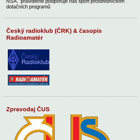
NSA. pravidelně podporuje náš sport prostřednictvím
dotačních programů
Český radioklub (ČRK) & časopis
Radioamatér
Zpravodaj ČUS