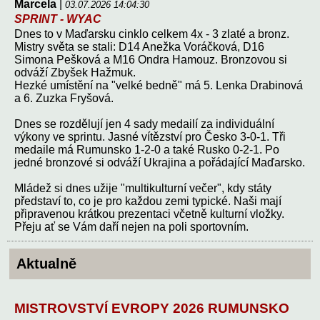
Marcela
|
03.07.2026 14:04:30
SPRINT - WYAC
Dnes to v Maďarsku cinklo celkem 4x - 3 zlaté a bronz.
Mistry světa se stali: D14 Anežka Voráčková, D16
Simona Pešková a M16 Ondra Hamouz. Bronzovou si
odváží Zbyšek Hažmuk.
Hezké umístění na "velké bedně" má 5. Lenka Drabinová
a 6. Zuzka Fryšová.
Dnes se rozdělují jen 4 sady medailí za individuální
výkony ve sprintu. Jasné vítězství pro Česko 3-0-1. Tři
medaile má Rumunsko 1-2-0 a také Rusko 0-2-1. Po
jedné bronzové si odváží Ukrajina a pořádající Maďarsko.
Mládež si dnes užije "multikulturní večer", kdy státy
představí to, co je pro každou zemi typické. Naši mají
připravenou krátkou prezentaci včetně kulturní vložky.
Přeju ať se Vám daří nejen na poli sportovním.
Aktualně
MISTROVSTVÍ EVROPY 2026 RUMUNSKO