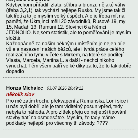
Kdybychom přiřadili zlatu, stříbru a bronzu nějaké váhy
(třeba 3,2,1), tak vychází nejlépe Rusko. My jsme tak či
tak třetí a to je myslím velký úspěch. Ale je třeba mít na
paměti, že Ukrajinci měli 20 závodníků, Rusové 19, my
15, Maďaři 13, Rumuni 12, Slovinci 6 a Němci
JEDNOHO. Nejsem statistik, ale to poměřování je myslím
složité.
Každopádně za naším pěkným umístěním je nejen píle,
vůle a nasazení našich běžců, ale i tvrdá práce celého
realizačního týmu v čele s Mirkem, na které se podílejí
Vlasta, Marcela, Martina L. a další - nechci nikoho
vynechat. Těm všem patří velké díky za to, že to tak dobře
dopadlo
Honza Michalec
|
03.07.2026 20:49:12
několik slov
Pro mě zatím trochu překvapení z Rumunska. Loni sice i
u nás byli dobří, ale je tam viditelný posun vpřed, tedy
nebyla to náhoda. A pro zítřek přeju co nejlepší tipování
stavby tratí na osmdesátce. Myslím, že tady máme
podklady nejlepší pro všechny tři závody. ????