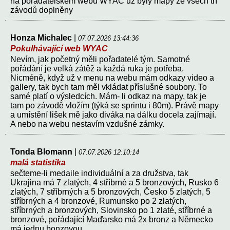
na pořadatelském webu WYAC už byly mapy ze všech tří
závodů doplněny
Honza Michalec
|
07.07.2026 13:44:36
Pokulhávající web WYAC
Nevím, jak početný měli pořadatelé tým. Samotné
pořádání je velká zátěž a každá ruka je potřeba.
Nicméně, když už v menu na webu mám odkazy video a
gallery, tak bych tam měl vkládat příslušné soubory. To
samé platí o výsledcích. Mám- li odkaz na mapy, tak je
tam po závodě vložím (týká se sprintu i 80m). Právě mapy
a umístění lišek mě jako diváka na dálku docela zajímají.
A nebo na webu nestavím vzdušné zámky.
Tonda Blomann
|
07.07.2026 12:10:14
malá statistika
sečteme-li medaile individuální a za družstva, tak
Ukrajina má 7 zlatých, 4 stříbrné a 5 bronzových, Rusko 6
zlatých, 7 stříbrných a 5 bronzových, Česko 5 zlatých, 5
stříbrných a 4 bronzové, Rumunsko po 2 zlatých,
stříbrných a bronzových, Slovinsko po 1 zlaté, stříbrné a
bronzové, pořádající Maďarsko má 2x bronz a Německo
má jednu bonzovou.