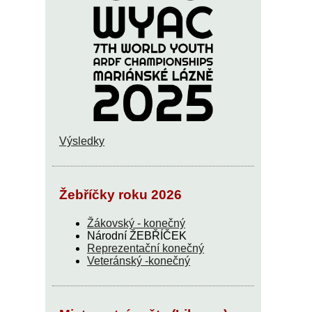
Výsledky
Žebříčky roku 2026
Žákovský - konečný
Národní ŽEBŘÍČEK
Reprezentační konečný
Veteránský -konečný