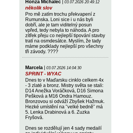
Honza Michalec
|
03.07.2026 20:49:12
několik slov
Pro mě zatím trochu překvapení z
Rumunska. Loni sice i u nás byli
dobří, ale je tam viditelný posun
vpřed, tedy nebyla to náhoda. A pro
zítřek přeju co nejlepší tipování stavby
tratí na osmdesátce. Myslím, že tady
máme podklady nejlepší pro všechny
tři závody. ????
Marcela
|
03.07.2026 14:04:30
SPRINT - WYAC
Dnes to v Maďarsku cinklo celkem 4x
- 3 zlaté a bronz. Mistry světa se stali:
D14 Anežka Voráčková, D16 Simona
Pešková a M16 Ondra Hamouz.
Bronzovou si odváží Zbyšek Hažmuk.
Hezké umístění na "velké bedně" má
5. Lenka Drabinová a 6. Zuzka
Fryšová.
Dnes se rozdělují jen 4 sady medailí