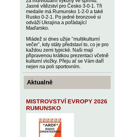
za individuální výkony ve sprintu.
Jasné vítězství pro Česko 3-0-1. Tři
medaile má Rumunsko 1-2-0 a také
Rusko 0-2-1. Po jedné bronzové si
odváží Ukrajina a pořádající
Maďarsko.
Mládež si dnes užije "multikulturní
večer", kdy státy představí to, co je pro
každou zemi typické. Naši mají
připravenou krátkou prezentaci včetně
kulturní vložky. Přeju ať se Vám daří
nejen na poli sportovním.
Aktualně
MISTROVSTVÍ EVROPY 2026
RUMUNSKO