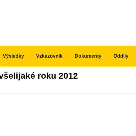
Výsledky
Vzkazovník
Dokumenty
Oddíly
všelijaké roku 2012