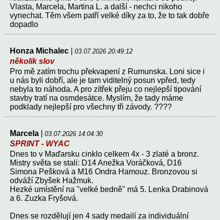
Vlasta, Marcela, Martina L. a další - nechci nikoho
vynechat. Těm všem patří velké díky za to, že to tak dobře
dopadlo
Honza Michalec
|
03.07.2026 20:49:12
několik slov
Pro mě zatím trochu překvapení z Rumunska. Loni sice i
u nás byli dobří, ale je tam viditelný posun vpřed, tedy
nebyla to náhoda. A pro zítřek přeju co nejlepší tipování
stavby tratí na osmdesátce. Myslím, že tady máme
podklady nejlepší pro všechny tři závody. ????
Marcela
|
03.07.2026 14:04:30
SPRINT - WYAC
Dnes to v Maďarsku cinklo celkem 4x - 3 zlaté a bronz.
Mistry světa se stali: D14 Anežka Voráčková, D16
Simona Pešková a M16 Ondra Hamouz. Bronzovou si
odváží Zbyšek Hažmuk.
Hezké umístění na "velké bedně" má 5. Lenka Drabinová
a 6. Zuzka Fryšová.
Dnes se rozdělují jen 4 sady medailí za individuální