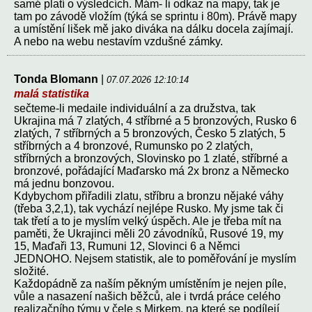
samé platí o výsledcích. Mám- li odkaz na mapy, tak je
tam po závodě vložím (týká se sprintu i 80m). Právě mapy
a umístění lišek mě jako diváka na dálku docela zajímají.
A nebo na webu nestavím vzdušné zámky.
Tonda Blomann
|
07.07.2026 12:10:14
malá statistika
sečteme-li medaile individuální a za družstva, tak
Ukrajina má 7 zlatých, 4 stříbrné a 5 bronzových, Rusko 6
zlatých, 7 stříbrných a 5 bronzových, Česko 5 zlatých, 5
stříbrných a 4 bronzové, Rumunsko po 2 zlatých,
stříbrných a bronzových, Slovinsko po 1 zlaté, stříbrné a
bronzové, pořádající Maďarsko má 2x bronz a Německo
má jednu bonzovou.
Kdybychom přiřadili zlatu, stříbru a bronzu nějaké váhy
(třeba 3,2,1), tak vychází nejlépe Rusko. My jsme tak či
tak třetí a to je myslím velký úspěch. Ale je třeba mít na
paměti, že Ukrajinci měli 20 závodníků, Rusové 19, my
15, Maďaři 13, Rumuni 12, Slovinci 6 a Němci
JEDNOHO. Nejsem statistik, ale to poměřování je myslím
složité.
Každopádně za naším pěkným umístěním je nejen píle,
vůle a nasazení našich běžců, ale i tvrdá práce celého
realizačního týmu v čele s Mirkem, na které se podílejí