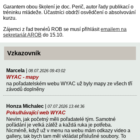
Garantem obou školení je doc. Perič, autor řady publikací o
tréninku mládeže. Účastníci obdrží osvědčení o absolvování
kurzu.
Zájemci z řad trenérů ROB se musí přihlásit
emailem na
sekretariát AROB
do 15.10.
Vzkazovník
Marcela
|
08.07.2026 09:43:02
WYAC - mapy
na pořadatelském webu WYAC už byly mapy ze všech tří
závodů doplněny
Honza Michalec
|
07.07.2026 13:44:36
Pokulhávající web WYAC
Nevím, jak početný měli pořadatelé tým. Samotné
pořádání je velká zátěž a každá ruka je potřeba.
Nicméně, když už v menu na webu mám odkazy video a
gallery, tak bych tam měl vkládat příslušné soubory. To