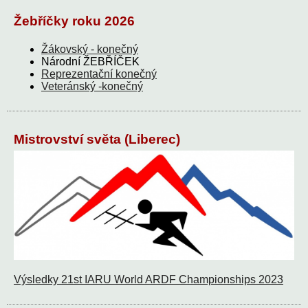
Žebříčky roku 2026
Žákovský - konečný
Národní ŽEBŘÍČEK
Reprezentační konečný
Veteránský -konečný
Mistrovství světa (Liberec)
Výsledky 21st IARU World ARDF Championships 2023