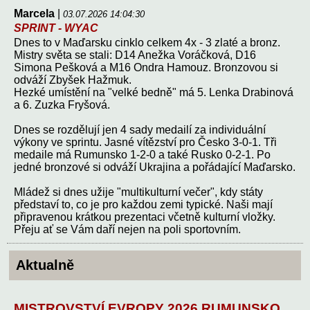
Marcela
|
03.07.2026 14:04:30
SPRINT - WYAC
Dnes to v Maďarsku cinklo celkem 4x - 3 zlaté a bronz.
Mistry světa se stali: D14 Anežka Voráčková, D16
Simona Pešková a M16 Ondra Hamouz. Bronzovou si
odváží Zbyšek Hažmuk.
Hezké umístění na "velké bedně" má 5. Lenka Drabinová
a 6. Zuzka Fryšová.
Dnes se rozdělují jen 4 sady medailí za individuální
výkony ve sprintu. Jasné vítězství pro Česko 3-0-1. Tři
medaile má Rumunsko 1-2-0 a také Rusko 0-2-1. Po
jedné bronzové si odváží Ukrajina a pořádající Maďarsko.
Mládež si dnes užije "multikulturní večer", kdy státy
představí to, co je pro každou zemi typické. Naši mají
připravenou krátkou prezentaci včetně kulturní vložky.
Přeju ať se Vám daří nejen na poli sportovním.
Aktualně
MISTROVSTVÍ EVROPY 2026 RUMUNSKO