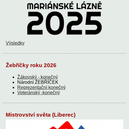
Výsledky
Žebříčky roku 2026
Žákovský - konečný
Národní ŽEBŘÍČEK
Reprezentační konečný
Veteránský -konečný
Mistrovství světa (Liberec)