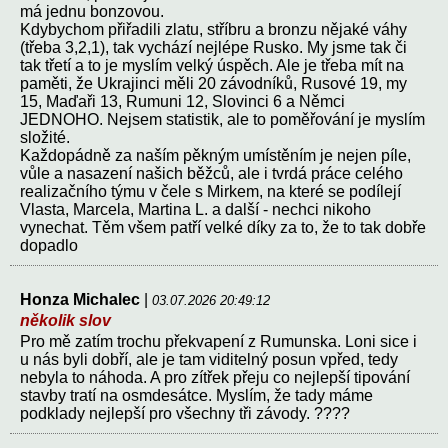
má jednu bonzovou.
Kdybychom přiřadili zlatu, stříbru a bronzu nějaké váhy
(třeba 3,2,1), tak vychází nejlépe Rusko. My jsme tak či
tak třetí a to je myslím velký úspěch. Ale je třeba mít na
paměti, že Ukrajinci měli 20 závodníků, Rusové 19, my
15, Maďaři 13, Rumuni 12, Slovinci 6 a Němci
JEDNOHO. Nejsem statistik, ale to poměřování je myslím
složité.
Každopádně za naším pěkným umístěním je nejen píle,
vůle a nasazení našich běžců, ale i tvrdá práce celého
realizačního týmu v čele s Mirkem, na které se podílejí
Vlasta, Marcela, Martina L. a další - nechci nikoho
vynechat. Těm všem patří velké díky za to, že to tak dobře
dopadlo
Honza Michalec
|
03.07.2026 20:49:12
několik slov
Pro mě zatím trochu překvapení z Rumunska. Loni sice i
u nás byli dobří, ale je tam viditelný posun vpřed, tedy
nebyla to náhoda. A pro zítřek přeju co nejlepší tipování
stavby tratí na osmdesátce. Myslím, že tady máme
podklady nejlepší pro všechny tři závody. ????