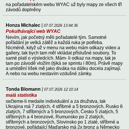
na pořadatelském webu WYAC už byly mapy ze všech tří
závodů doplněny
Honza Michalec
|
07.07.2026 13:44:36
Pokulhávající web WYAC
Nevím, jak početný měli pořadatelé tým. Samotné
pořádání je velká zátěž a každá ruka je potřeba.
Nicméně, když už v menu na webu mám odkazy video a
gallery, tak bych tam měl vkládat příslušné soubory. To
samé platí o výsledcích. Mám- li odkaz na mapy, tak je
tam po závodě vložím (týká se sprintu i 80m). Právě mapy
a umístění lišek mě jako diváka na dálku docela zajímají.
A nebo na webu nestavím vzdušné zámky.
Tonda Blomann
|
07.07.2026 12:10:14
malá statistika
sečteme-li medaile individuální a za družstva, tak
Ukrajina má 7 zlatých, 4 stříbrné a 5 bronzových, Rusko 6
zlatých, 7 stříbrných a 5 bronzových, Česko 5 zlatých, 5
stříbrných a 4 bronzové, Rumunsko po 2 zlatých,
stříbrných a bronzových, Slovinsko po 1 zlaté, stříbrné a
bronzové, pořádající Maďarsko má 2x bronz a Německo