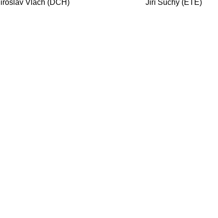
iroslav Vlach (DCH)
Jiří Suchý (ETE)