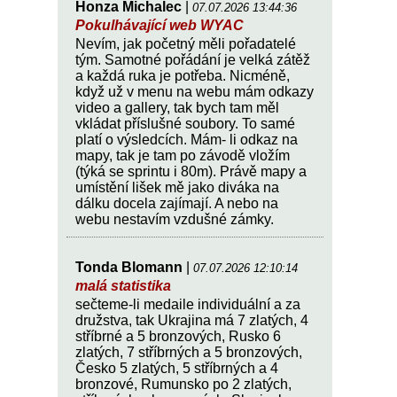
Honza Michalec
|
07.07.2026 13:44:36
Pokulhávající web WYAC
Nevím, jak početný měli pořadatelé
tým. Samotné pořádání je velká zátěž
a každá ruka je potřeba. Nicméně,
když už v menu na webu mám odkazy
video a gallery, tak bych tam měl
vkládat příslušné soubory. To samé
platí o výsledcích. Mám- li odkaz na
mapy, tak je tam po závodě vložím
(týká se sprintu i 80m). Právě mapy a
umístění lišek mě jako diváka na
dálku docela zajímají. A nebo na
webu nestavím vzdušné zámky.
Tonda Blomann
|
07.07.2026 12:10:14
malá statistika
sečteme-li medaile individuální a za
družstva, tak Ukrajina má 7 zlatých, 4
stříbrné a 5 bronzových, Rusko 6
zlatých, 7 stříbrných a 5 bronzových,
Česko 5 zlatých, 5 stříbrných a 4
bronzové, Rumunsko po 2 zlatých,