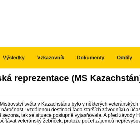
Výsledky
Vzkazovník
Dokumenty
Oddíly
ká reprezentace (MS Kazachstán
Mistrovství světa v Kazachstánu bylo v některých veteránských
í náročnost i vzdálenou destinaci řada starších závodníků o účas
OB sezona, tak se situace postupně vyjasňovala. A před závody 
počítávat veteránský žebříček, protože počet zájemců nepřevyšov