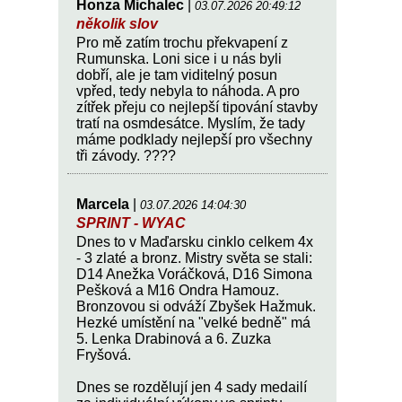
Honza Michalec
|
03.07.2026 20:49:12
několik slov
Pro mě zatím trochu překvapení z
Rumunska. Loni sice i u nás byli
dobří, ale je tam viditelný posun
vpřed, tedy nebyla to náhoda. A pro
zítřek přeju co nejlepší tipování stavby
tratí na osmdesátce. Myslím, že tady
máme podklady nejlepší pro všechny
tři závody. ????
Marcela
|
03.07.2026 14:04:30
SPRINT - WYAC
Dnes to v Maďarsku cinklo celkem 4x
- 3 zlaté a bronz. Mistry světa se stali:
D14 Anežka Voráčková, D16 Simona
Pešková a M16 Ondra Hamouz.
Bronzovou si odváží Zbyšek Hažmuk.
Hezké umístění na "velké bedně" má
5. Lenka Drabinová a 6. Zuzka
Fryšová.
Dnes se rozdělují jen 4 sady medailí