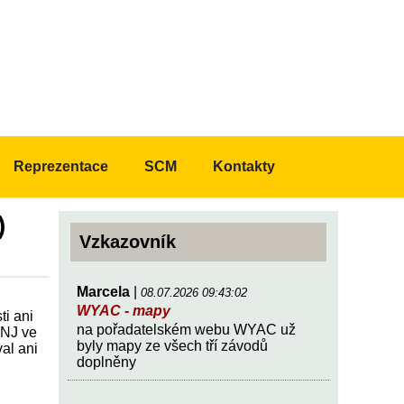
Reprezentace
SCM
Kontakty
)
Vzkazovník
Marcela
|
08.07.2026 09:43:02
WYAC - mapy
ti ani
na pořadatelském webu WYAC už
HNJ ve
byly mapy ze všech tří závodů
al ani
doplněny