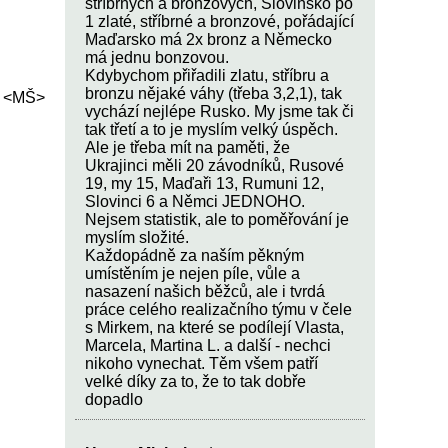
stříbrných a bronzových, Slovinsko po
1 zlaté, stříbrné a bronzové, pořádající
Maďarsko má 2x bronz a Německo
má jednu bonzovou.
Kdybychom přiřadili zlatu, stříbru a
bronzu nějaké váhy (třeba 3,2,1), tak
<MŠ>
vychází nejlépe Rusko. My jsme tak či
tak třetí a to je myslím velký úspěch.
Ale je třeba mít na paměti, že
Ukrajinci měli 20 závodníků, Rusové
19, my 15, Maďaři 13, Rumuni 12,
Slovinci 6 a Němci JEDNOHO.
Nejsem statistik, ale to poměřování je
myslím složité.
Každopádně za naším pěkným
umístěním je nejen píle, vůle a
nasazení našich běžců, ale i tvrdá
práce celého realizačního týmu v čele
s Mirkem, na které se podílejí Vlasta,
Marcela, Martina L. a další - nechci
nikoho vynechat. Těm všem patří
velké díky za to, že to tak dobře
dopadlo