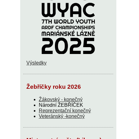
Výsledky
Žebříčky roku 2026
Žákovský - konečný
Národní ŽEBŘÍČEK
Reprezentační konečný
Veteránský -konečný