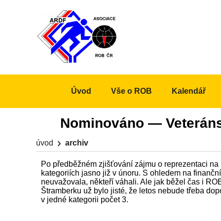
Úvod
Vše o ROB
Kalendář
Nominováno — Veteráns
úvod
archiv
Po předběžném zjišťování zájmu o reprezentaci na 
kategoriích jasno již v únoru. S ohledem na finančn
neuvažovala, někteří váhali. Ale jak běžel čas i R
Štramberku už bylo jisté, že letos nebude třeba do
v jedné kategorii počet 3.