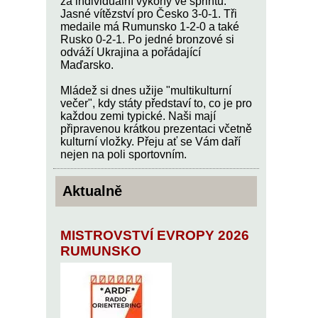
za individuální výkony ve sprintu.
Jasné vítězství pro Česko 3-0-1. Tři
medaile má Rumunsko 1-2-0 a také
Rusko 0-2-1. Po jedné bronzové si
odváží Ukrajina a pořádající
Maďarsko.
Mládež si dnes užije "multikulturní
večer", kdy státy představí to, co je pro
každou zemi typické. Naši mají
připravenou krátkou prezentaci včetně
kulturní vložky. Přeju ať se Vám daří
nejen na poli sportovním.
Aktualně
MISTROVSTVÍ EVROPY 2026
RUMUNSKO