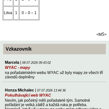
Litva
1
0 – 0 – 1
<MŠ>
Vzkazovník
Marcela
|
08.07.2026 09:43:02
WYAC - mapy
na pořadatelském webu WYAC už byly mapy ze všech tří
závodů doplněny
Honza Michalec
|
07.07.2026 13:44:36
Pokulhávající web WYAC
Nevím, jak početný měli pořadatelé tým. Samotné
pořádání je velká zátěž a každá ruka je potřeba.