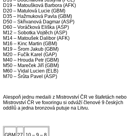
D19 – Matoušková Barbora (AFK)
D20 – Matulová Lucie (GBM)
D35 – Hažmuková Pavla (GBM)
D50 – Skřivanová Dagmar (ASP)
D60 – Voráčková Eliška (ASP)
M12 – Sobotka Vojtěch (ASP)
M14 – Matoušek Dalibor (AFK)
M16 – Kinc Martin (GBM)
M19 – Šrom Jakub (GBM)
M20 – Fučík Karel (GAP)
M40 – Hrouda Petr (GBM)
M50 – Mareček Jiří (GBM)
M60 – Vidal Lucien (ELB)
M70 – Šrůta Pavel (ASP)
Alespoň jednu medaili z Mistrovství ČR ve štafetách nebo
Mistrovství ČR ve foxoringu si odváží členové 9 českých
oddílů a jedna bronzová putuje na Litvu.
GBM
27
10 – 9 – 8