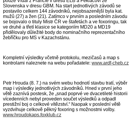
pouze Vidal z Francie v dresu ELB a Fekiačovi ze
Slovenska v dresu GBM. Na start jednotlivých závodů se
postavilo celkem 144 závodníků, nejobsazenější byla kat.
mužů (27) a žen (21). Zatímco v prvním a posledním závodu
se bojovalo o tituly Mistr ČR ve štafetách a ve foxoringu, tak
ve druhé a třetí klasice se kategoriím MD20 a MD19
přidělovaly důležité body do nominačního reprezentačního
žebříčku pro MS v Kazachstánu.
Kompletní výsledky včetně protokolu, mezičasů a map s
kontrolami naleznete na webu pořadatele:
www.ardf-cheb.cz
Petr Hrouda (8. 7.) na svém webu hodnotí stavbu tratí, výběr
map i výsledky jednotlivých závodníků. Hned v první jeho
větě zaznívá postesk, že „snad poprvé ve dvacetileté historii
vícedenních nebyl proveden součet výsledků a odpadl
prestižní boj o celkové vítězství.“ Naopak v poslední větě
vyzdvihuje celkově pěkný foxoring s možnostmi volby.
www.hroudokaps.foxklub.cz