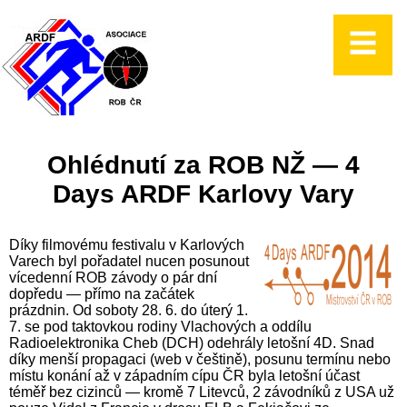
Ohlédnutí za ROB NŽ — 4
Days ARDF Karlovy Vary
Díky filmovému festivalu v Karlových
Varech byl pořadatel nucen posunout
vícedenní ROB závody o pár dní
dopředu — přímo na začátek
prázdnin. Od soboty 28. 6. do úterý 1.
7. se pod taktovkou rodiny Vlachových a oddílu
Radioelektronika Cheb (DCH) odehrály letošní 4D. Snad
díky menší propagaci (web v češtině), posunu termínu nebo
místu konání až v západním cípu ČR byla letošní účast
téměř bez cizinců — kromě 7 Litevců, 2 závodníků z USA už