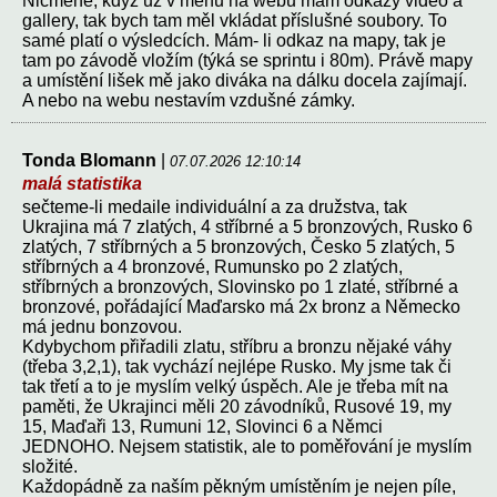
Nicméně, když už v menu na webu mám odkazy video a
gallery, tak bych tam měl vkládat příslušné soubory. To
samé platí o výsledcích. Mám- li odkaz na mapy, tak je
tam po závodě vložím (týká se sprintu i 80m). Právě mapy
a umístění lišek mě jako diváka na dálku docela zajímají.
A nebo na webu nestavím vzdušné zámky.
Tonda Blomann
|
07.07.2026 12:10:14
malá statistika
sečteme-li medaile individuální a za družstva, tak
Ukrajina má 7 zlatých, 4 stříbrné a 5 bronzových, Rusko 6
zlatých, 7 stříbrných a 5 bronzových, Česko 5 zlatých, 5
stříbrných a 4 bronzové, Rumunsko po 2 zlatých,
stříbrných a bronzových, Slovinsko po 1 zlaté, stříbrné a
bronzové, pořádající Maďarsko má 2x bronz a Německo
má jednu bonzovou.
Kdybychom přiřadili zlatu, stříbru a bronzu nějaké váhy
(třeba 3,2,1), tak vychází nejlépe Rusko. My jsme tak či
tak třetí a to je myslím velký úspěch. Ale je třeba mít na
paměti, že Ukrajinci měli 20 závodníků, Rusové 19, my
15, Maďaři 13, Rumuni 12, Slovinci 6 a Němci
JEDNOHO. Nejsem statistik, ale to poměřování je myslím
složité.
Každopádně za naším pěkným umístěním je nejen píle,