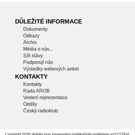
DŮLEŽITÉ INFORMACE
Dokumenty
Odkazy
Archiv
Média o nás...
Síň slávy
Podporují nás
Výsledky webových anket
KONTAKTY
Kontakty
Rada AROB
Vedení reprezentace
Oddíly
Český radioklub
Copyright 2026 stránky jsou spravovány publikačním systémem
adSYSTEM
.