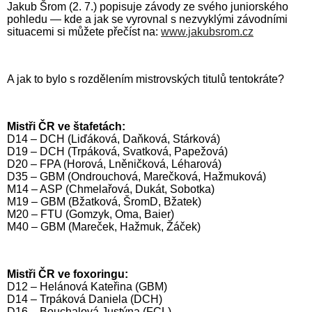
Jakub Šrom (2. 7.) popisuje závody ze svého juniorského
pohledu — kde a jak se vyrovnal s nezvyklými závodními
situacemi si můžete přečíst na:
www.jakubsrom.cz
A jak to bylo s rozdělením mistrovských titulů tentokráte?
Mistři ČR ve štafetách:
D14 – DCH (Liďáková, Daňková, Stárková)
D19 – DCH (Trpáková, Svatková, Papežová)
D20 – FPA (Horová, Lněničková, Léharová)
D35 – GBM (Ondrouchová, Marečková, Hažmuková)
M14 – ASP (Chmelařová, Dukát, Sobotka)
M19 – GBM (Bžatková, ŠromD, Bžatek)
M20 – FTU (Gomzyk, Oma, Baier)
M40 – GBM (Mareček, Hažmuk, Žáček)
Mistři ČR ve foxoringu:
D12 – Helánová Kateřina (GBM)
D14 – Trpáková Daniela (DCH)
D16 – Bouchalová Justýna (FCL)