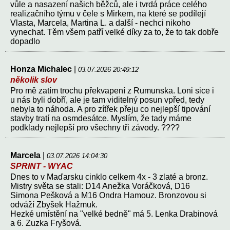
vůle a nasazení našich běžců, ale i tvrdá práce celého
realizačního týmu v čele s Mirkem, na které se podílejí
Vlasta, Marcela, Martina L. a další - nechci nikoho
vynechat. Těm všem patří velké díky za to, že to tak dobře
dopadlo
Honza Michalec
|
03.07.2026 20:49:12
několik slov
Pro mě zatím trochu překvapení z Rumunska. Loni sice i
u nás byli dobří, ale je tam viditelný posun vpřed, tedy
nebyla to náhoda. A pro zítřek přeju co nejlepší tipování
stavby tratí na osmdesátce. Myslím, že tady máme
podklady nejlepší pro všechny tři závody. ????
Marcela
|
03.07.2026 14:04:30
SPRINT - WYAC
Dnes to v Maďarsku cinklo celkem 4x - 3 zlaté a bronz.
Mistry světa se stali: D14 Anežka Voráčková, D16
Simona Pešková a M16 Ondra Hamouz. Bronzovou si
odváží Zbyšek Hažmuk.
Hezké umístění na "velké bedně" má 5. Lenka Drabinová
a 6. Zuzka Fryšová.