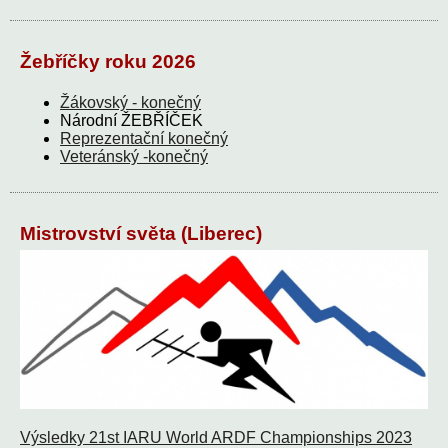
Žebříčky roku 2026
Žákovský - konečný
Národní ŽEBŘÍČEK
Reprezentační konečný
Veteránský -konečný
Mistrovství světa (Liberec)
Výsledky 21st IARU World ARDF Championships 2023