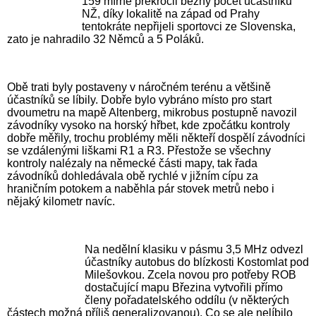
159 mírně překročil běžný počet účastníků
NŽ, díky lokalitě na západ od Prahy
tentokráte nepřijeli sportovci ze Slovenska,
zato je nahradilo 32 Němců a 5 Poláků.
Obě trati byly postaveny v náročném terénu a většině
účastníků se líbily. Dobře bylo vybráno místo pro start
dvoumetru na mapě Altenberg, mikrobus postupně navozil
závodníky vysoko na horský hřbet, kde zpočátku kontroly
dobře měřily, trochu problémy měli někteří dospělí závodníci
se vzdálenými liškami R1 a R3. Přestože se všechny
kontroly nalézaly na německé části mapy, tak řada
závodníků dohledávala obě rychlé v jižním cípu za
hraničním potokem a naběhla pár stovek metrů nebo i
nějaký kilometr navíc.
Na nedělní klasiku v pásmu 3,5 MHz odvezl
účastníky autobus do blízkosti Kostomlat pod
Milešovkou. Zcela novou pro potřeby ROB
dostačující mapu Březina vytvořili přímo
členy pořadatelského oddílu (v některých
částech možná příliš generalizovanou). Co se ale nelíbilo