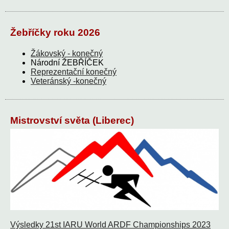
Žebříčky roku 2026
Žákovský - konečný
Národní ŽEBŘÍČEK
Reprezentační konečný
Veteránský -konečný
Mistrovství světa (Liberec)
Výsledky 21st IARU World ARDF Championships 2023