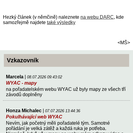
Hezký článek (v němčině) naleznete
na webu DARC
, kde
samozřejmě najdete
také výsledky
<MŠ>
Vzkazovník
Marcela
|
08.07.2026 09:43:02
WYAC - mapy
na pořadatelském webu WYAC už byly mapy ze všech tří
závodů doplněny
Honza Michalec
|
07.07.2026 13:44:36
Pokulhávající web WYAC
Nevím, jak početný měli pořadatelé tým. Samotné
pořádání je velká zátěž a každá ruka je potřeba.