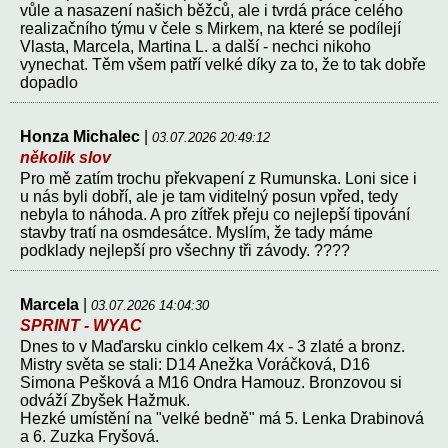
vůle a nasazení našich běžců, ale i tvrdá práce celého
realizačního týmu v čele s Mirkem, na které se podílejí
Vlasta, Marcela, Martina L. a další - nechci nikoho
vynechat. Těm všem patří velké díky za to, že to tak dobře
dopadlo
Honza Michalec
|
03.07.2026 20:49:12
několik slov
Pro mě zatím trochu překvapení z Rumunska. Loni sice i
u nás byli dobří, ale je tam viditelný posun vpřed, tedy
nebyla to náhoda. A pro zítřek přeju co nejlepší tipování
stavby tratí na osmdesátce. Myslím, že tady máme
podklady nejlepší pro všechny tři závody. ????
Marcela
|
03.07.2026 14:04:30
SPRINT - WYAC
Dnes to v Maďarsku cinklo celkem 4x - 3 zlaté a bronz.
Mistry světa se stali: D14 Anežka Voráčková, D16
Simona Pešková a M16 Ondra Hamouz. Bronzovou si
odváží Zbyšek Hažmuk.
Hezké umístění na "velké bedně" má 5. Lenka Drabinová
a 6. Zuzka Fryšová.