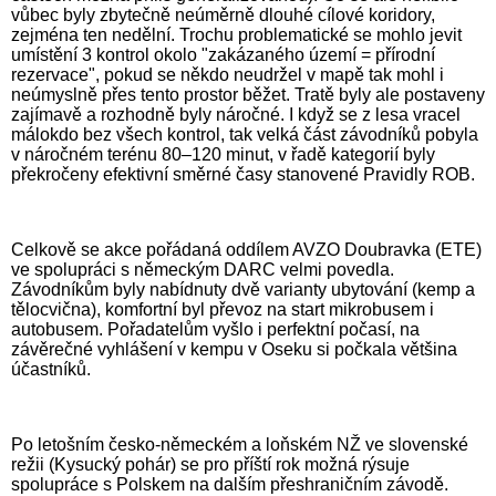
vůbec byly zbytečně neúměrně dlouhé cílové koridory,
zejména ten nedělní. Trochu problematické se mohlo jevit
umístění 3 kontrol okolo "zakázaného území = přírodní
rezervace", pokud se někdo neudržel v mapě tak mohl i
neúmyslně přes tento prostor běžet. Tratě byly ale postaveny
zajímavě a rozhodně byly náročné. I když se z lesa vracel
málokdo bez všech kontrol, tak velká část závodníků pobyla
v náročném terénu 80–120 minut, v řadě kategorií byly
překročeny efektivní směrné časy stanovené Pravidly ROB.
Celkově se akce pořádaná oddílem AVZO Doubravka (ETE)
ve spolupráci s německým DARC velmi povedla.
Závodníkům byly nabídnuty dvě varianty ubytování (kemp a
tělocvična), komfortní byl převoz na start mikrobusem i
autobusem. Pořadatelům vyšlo i perfektní počasí, na
závěrečné vyhlášení v kempu v Oseku si počkala většina
účastníků.
Po letošním česko-německém a loňském NŽ ve slovenské
režii (Kysucký pohár) se pro příští rok možná rýsuje
spolupráce s Polskem na dalším přeshraničním závodě.