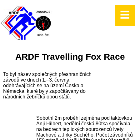
ARDF Travelling Fox Race
To byl název společných přeshraničních
závodů ve dnech 1.–3. června
odehrávajících se na území Česka a
Německa, které byly započítávany do
národních žebříčků obou států.
Sobotní 2m proběhl zejména pod taktovkou
Anji Hilbert, nedělní česká 80tka spočívala
na bedrech teplických sourozenců Ivety
Machové a Jirky Suchého. Počet závodníků