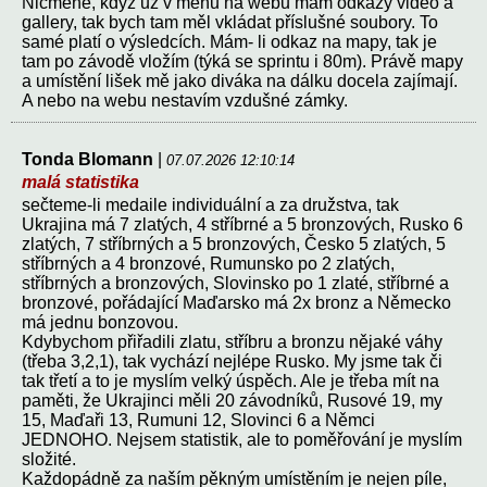
Nicméně, když už v menu na webu mám odkazy video a
gallery, tak bych tam měl vkládat příslušné soubory. To
samé platí o výsledcích. Mám- li odkaz na mapy, tak je
tam po závodě vložím (týká se sprintu i 80m). Právě mapy
a umístění lišek mě jako diváka na dálku docela zajímají.
A nebo na webu nestavím vzdušné zámky.
Tonda Blomann
|
07.07.2026 12:10:14
malá statistika
sečteme-li medaile individuální a za družstva, tak
Ukrajina má 7 zlatých, 4 stříbrné a 5 bronzových, Rusko 6
zlatých, 7 stříbrných a 5 bronzových, Česko 5 zlatých, 5
stříbrných a 4 bronzové, Rumunsko po 2 zlatých,
stříbrných a bronzových, Slovinsko po 1 zlaté, stříbrné a
bronzové, pořádající Maďarsko má 2x bronz a Německo
má jednu bonzovou.
Kdybychom přiřadili zlatu, stříbru a bronzu nějaké váhy
(třeba 3,2,1), tak vychází nejlépe Rusko. My jsme tak či
tak třetí a to je myslím velký úspěch. Ale je třeba mít na
paměti, že Ukrajinci měli 20 závodníků, Rusové 19, my
15, Maďaři 13, Rumuni 12, Slovinci 6 a Němci
JEDNOHO. Nejsem statistik, ale to poměřování je myslím
složité.
Každopádně za naším pěkným umístěním je nejen píle,