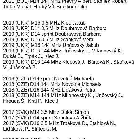
2021 (BUL) M14 144 MHz Plevný Albert, Sadílek Robert,
Tollar Michal, Hrubý Vít, Bruckner Filip
2019 (UKR) M16 3,5 MHz Klec Jakub
2019 (UKR) D14 3,5 MHz Doubravová Barbora
2019 (UKR) D14 sprint Doubravová Barbora
2019 (UKR) D16 3,5 MHz Staňková Věra
2019 (UKR) M16 144 MHz Unčovský Jakub
2019 (UKR) D16 144 MHz Unčovský J., Milanovský K.,
Dukát Š., Trpák J., Klec J.
2019 (UKR) D16 144 MHz Klecová J., Bártová K., Staňková
V., Jirásková B.
2018 (CZE) D14 sprint Novotná Michaela
2018 (CZE) D14 144 MHz Novotná Michaela
2018 (CZE) D16 144 MHz Liďáková Petra
2018 (CZE) M14 144 MHz Milanovský K., Unčovský J.,
Hrouda Š., Král P., Klec J.
2017 (SVK) M14 3,5 MHz Dukát Šimon
2017 (SVK) D14 sprint Sobotová Alžběta
2017 (SVK) D16 3,5 MHz Trpáková D., Stahlová N.,
Liďáková P., Střítecká M.