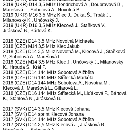
2019 (UKR) D14 3,5 MHz Hendrichová A., Doubravová B.,
Marešová L., Sobotová A., Novotná B.
2019 (UKR) M16 3,5 MHz Klec J., Dukát Š., Trpák J.,
Milanovský K., Unčovský J.
2019 (UKR) D16 3,5 MHz Klecová J., Staňková V.,
Jirásková B., Bártová K.
2018 (CZE) D14 3,5 MHz Novotná Michaela
2018 (CZE) M14 3,5 MHz Klec Jakub
2018 (CZE) D14 3,5 MHz Novotná M., Klecová J., Staňková
V., Sobotová A., Marešová L.
2018 (CZE) M14 3,5 MHz Klec J., Unčovský J., Milanovský
K., Hrouda Š., Král P.
2018 (CZE) D14 144 MHz Sobotová Alžběta
2018 (CZE) D16 144 MHz Střítecká Markéta
2018 (CZE) D14 144 MHz Sobotová A., Novotná M.,
Klecová J., Marešová L., Gillarová L.
2018 (CZE) D16 144 MHz Střítecká M., Liďáková P., Bártová
K., Stahlová N., Jirásková B.
2017 (SVK) D14 3,5 MHz Klecová Johana
2017 (SVK) D14 sprint Klecová Johana
2017 (SVK) D14 144 MHz Sobotová Alžběta
2017 (SVK) D14 3,5 MHz Klecová J., Jirásková B.,
Marešová L., Sobotová A.