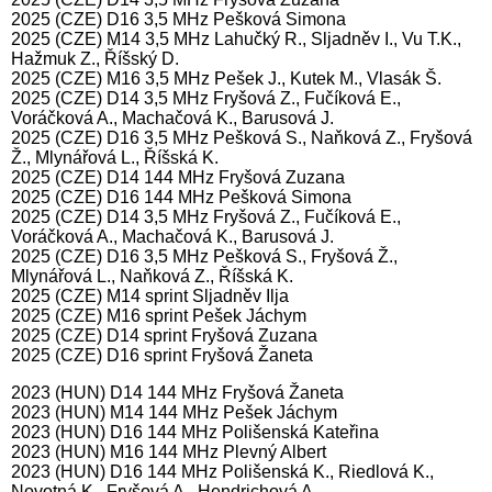
2025 (CZE) D16 3,5 MHz Pešková Simona
2025 (CZE) M14 3,5 MHz Lahučký R., Sljadněv I., Vu T.K.,
Hažmuk Z., Říšský D.
2025 (CZE) M16 3,5 MHz Pešek J., Kutek M., Vlasák Š.
2025 (CZE) D14 3,5 MHz Fryšová Z., Fučíková E.,
Voráčková A., Machačová K., Barusová J.
2025 (CZE) D16 3,5 MHz Pešková S., Naňková Z., Fryšová
Ž., Mlynářová L., Říšská K.
2025 (CZE) D14 144 MHz Fryšová Zuzana
2025 (CZE) D16 144 MHz Pešková Simona
2025 (CZE) D14 3,5 MHz Fryšová Z., Fučíková E.,
Voráčková A., Machačová K., Barusová J.
2025 (CZE) D16 3,5 MHz Pešková S., Fryšová Ž.,
Mlynářová L., Naňková Z., Říšská K.
2025 (CZE) M14 sprint Sljadněv Ilja
2025 (CZE) M16 sprint Pešek Jáchym
2025 (CZE) D14 sprint Fryšová Zuzana
2025 (CZE) D16 sprint Fryšová Žaneta
2023 (HUN) D14 144 MHz Fryšová Žaneta
2023 (HUN) M14 144 MHz Pešek Jáchym
2023 (HUN) D16 144 MHz Polišenská Kateřina
2023 (HUN) M16 144 MHz Plevný Albert
2023 (HUN) D16 144 MHz Polišenská K., Riedlová K.,
Novotná K., Fryšová A., Hendrichová A.