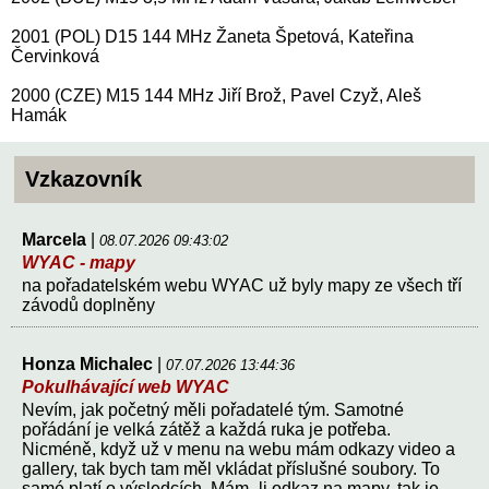
2001 (POL) D15 144 MHz Žaneta Špetová, Kateřina
Červinková
2000 (CZE) M15 144 MHz Jiří Brož, Pavel Czyž, Aleš
Hamák
Vzkazovník
Marcela
|
08.07.2026 09:43:02
WYAC - mapy
na pořadatelském webu WYAC už byly mapy ze všech tří
závodů doplněny
Honza Michalec
|
07.07.2026 13:44:36
Pokulhávající web WYAC
Nevím, jak početný měli pořadatelé tým. Samotné
pořádání je velká zátěž a každá ruka je potřeba.
Nicméně, když už v menu na webu mám odkazy video a
gallery, tak bych tam měl vkládat příslušné soubory. To
samé platí o výsledcích. Mám- li odkaz na mapy, tak je