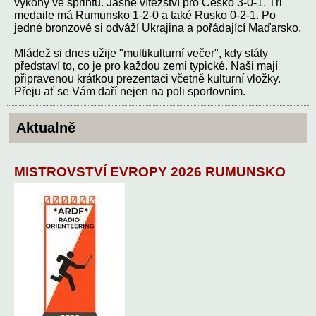
výkony ve sprintu. Jasné vítězství pro Česko 3-0-1. Tři
medaile má Rumunsko 1-2-0 a také Rusko 0-2-1. Po
jedné bronzové si odváží Ukrajina a pořádající Maďarsko.
Mládež si dnes užije "multikulturní večer", kdy státy
představí to, co je pro každou zemi typické. Naši mají
připravenou krátkou prezentaci včetně kulturní vložky.
Přeju ať se Vám daří nejen na poli sportovním.
Aktualně
MISTROVSTVÍ EVROPY 2026 RUMUNSKO