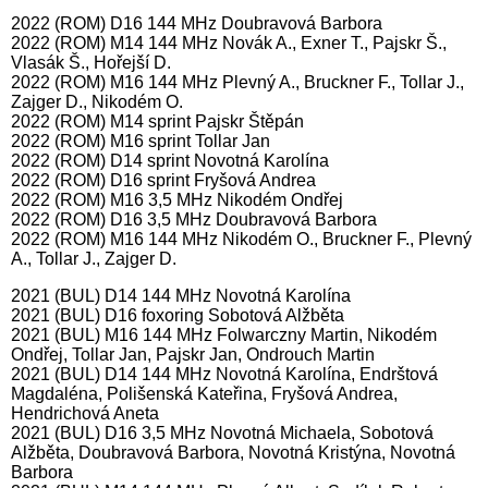
2022 (ROM) D16 144 MHz Doubravová Barbora
2022 (ROM) M14 144 MHz Novák A., Exner T., Pajskr Š.,
Vlasák Š., Hořejší D.
2022 (ROM) M16 144 MHz Plevný A., Bruckner F., Tollar J.,
Zajger D., Nikodém O.
2022 (ROM) M14 sprint Pajskr Štěpán
2022 (ROM) M16 sprint Tollar Jan
2022 (ROM) D14 sprint Novotná Karolína
2022 (ROM) D16 sprint Fryšová Andrea
2022 (ROM) M16 3,5 MHz Nikodém Ondřej
2022 (ROM) D16 3,5 MHz Doubravová Barbora
2022 (ROM) M16 144 MHz Nikodém O., Bruckner F., Plevný
A., Tollar J., Zajger D.
2021 (BUL) D14 144 MHz Novotná Karolína
2021 (BUL) D16 foxoring Sobotová Alžběta
2021 (BUL) M16 144 MHz Folwarczny Martin, Nikodém
Ondřej, Tollar Jan, Pajskr Jan, Ondrouch Martin
2021 (BUL) D14 144 MHz Novotná Karolína, Endrštová
Magdaléna, Polišenská Kateřina, Fryšová Andrea,
Hendrichová Aneta
2021 (BUL) D16 3,5 MHz Novotná Michaela, Sobotová
Alžběta, Doubravová Barbora, Novotná Kristýna, Novotná
Barbora