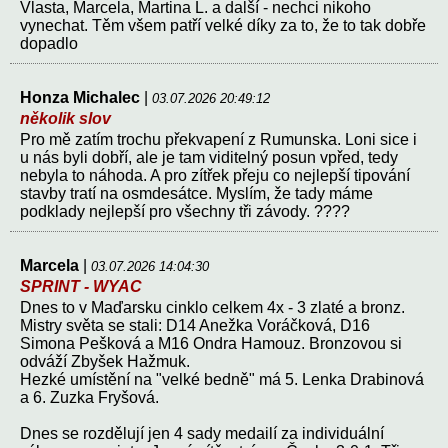
Vlasta, Marcela, Martina L. a další - nechci nikoho
vynechat. Těm všem patří velké díky za to, že to tak dobře
dopadlo
Honza Michalec
|
03.07.2026 20:49:12
několik slov
Pro mě zatím trochu překvapení z Rumunska. Loni sice i
u nás byli dobří, ale je tam viditelný posun vpřed, tedy
nebyla to náhoda. A pro zítřek přeju co nejlepší tipování
stavby tratí na osmdesátce. Myslím, že tady máme
podklady nejlepší pro všechny tři závody. ????
Marcela
|
03.07.2026 14:04:30
SPRINT - WYAC
Dnes to v Maďarsku cinklo celkem 4x - 3 zlaté a bronz.
Mistry světa se stali: D14 Anežka Voráčková, D16
Simona Pešková a M16 Ondra Hamouz. Bronzovou si
odváží Zbyšek Hažmuk.
Hezké umístění na "velké bedně" má 5. Lenka Drabinová
a 6. Zuzka Fryšová.
Dnes se rozdělují jen 4 sady medailí za individuální