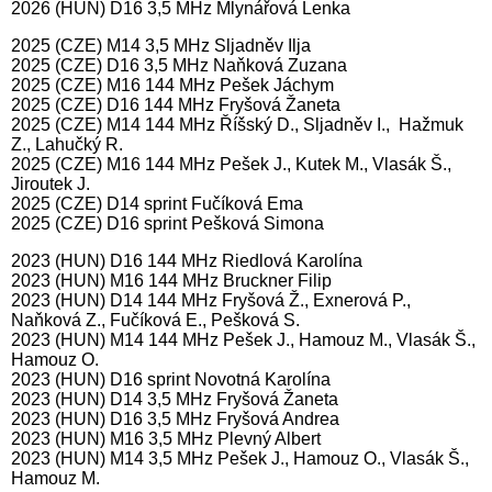
2026 (HUN) D16 3,5 MHz Mlynářová Lenka
2025 (CZE) M14 3,5 MHz Sljadněv Ilja
2025 (CZE) D16 3,5 MHz Naňková Zuzana
2025 (CZE) M16 144 MHz Pešek Jáchym
2025 (CZE) D16 144 MHz Fryšová Žaneta
2025 (CZE) M14 144 MHz Říšský D., Sljadněv I., Hažmuk
Z., Lahučký R.
2025 (CZE) M16 144 MHz Pešek J., Kutek M., Vlasák Š.,
Jiroutek J.
2025 (CZE) D14 sprint Fučíková Ema
2025 (CZE) D16 sprint Pešková Simona
2023 (HUN) D16 144 MHz Riedlová Karolína
2023 (HUN) M16 144 MHz Bruckner Filip
2023 (HUN) D14 144 MHz Fryšová Ž., Exnerová P.,
Naňková Z., Fučíková E., Pešková S.
2023 (HUN) M14 144 MHz Pešek J., Hamouz M., Vlasák Š.,
Hamouz O.
2023 (HUN) D16 sprint Novotná Karolína
2023 (HUN) D14 3,5 MHz Fryšová Žaneta
2023 (HUN) D16 3,5 MHz Fryšová Andrea
2023 (HUN) M16 3,5 MHz Plevný Albert
2023 (HUN) M14 3,5 MHz Pešek J., Hamouz O., Vlasák Š.,
Hamouz M.