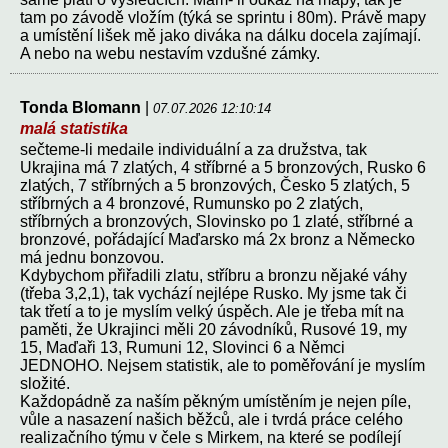
tam po závodě vložím (týká se sprintu i 80m). Právě mapy
a umístění lišek mě jako diváka na dálku docela zajímají.
A nebo na webu nestavím vzdušné zámky.
Tonda Blomann
|
07.07.2026 12:10:14
malá statistika
sečteme-li medaile individuální a za družstva, tak
Ukrajina má 7 zlatých, 4 stříbrné a 5 bronzových, Rusko 6
zlatých, 7 stříbrných a 5 bronzových, Česko 5 zlatých, 5
stříbrných a 4 bronzové, Rumunsko po 2 zlatých,
stříbrných a bronzových, Slovinsko po 1 zlaté, stříbrné a
bronzové, pořádající Maďarsko má 2x bronz a Německo
má jednu bonzovou.
Kdybychom přiřadili zlatu, stříbru a bronzu nějaké váhy
(třeba 3,2,1), tak vychází nejlépe Rusko. My jsme tak či
tak třetí a to je myslím velký úspěch. Ale je třeba mít na
paměti, že Ukrajinci měli 20 závodníků, Rusové 19, my
15, Maďaři 13, Rumuni 12, Slovinci 6 a Němci
JEDNOHO. Nejsem statistik, ale to poměřování je myslím
složité.
Každopádně za naším pěkným umístěním je nejen píle,
vůle a nasazení našich běžců, ale i tvrdá práce celého
realizačního týmu v čele s Mirkem, na které se podílejí