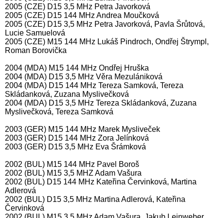
2005 (CZE) D15 3,5 MHz Petra Javorková
2005 (CZE) D15 144 MHz Andrea Moučková
2005 (CZE) D15 3,5 MHz Petra Javorková, Pavla Šrůtová,
Lucie Samuelová
2005 (CZE) M15 144 MHz Lukáš Pindroch, Ondřej Štrympl,
Roman Borovička
2004 (MDA) M15 144 MHz Ondřej Hruška
2004 (MDA) D15 3,5 MHz Věra Mezulániková
2004 (MDA) D15 144 MHz Tereza Samková, Tereza
Skládanková, Zuzana Myslivečková
2004 (MDA) D15 3,5 MHz Tereza Skládanková, Zuzana
Myslivečková, Tereza Samková
2003 (GER) M15 144 MHz Marek Mysliveček
2003 (GER) D15 144 MHz Zora Jelínková
2003 (GER) D15 3,5 MHz Eva Šrámková
2002 (BUL) M15 144 MHz Pavel Boroš
2002 (BUL) M15 3,5 MHZ Adam Vašura
2002 (BUL) D15 144 MHz Kateřina Červinková, Martina
Adlerová
2002 (BUL) D15 3,5 MHz Martina Adlerová, Kateřina
Červinková
2002 (BUL) M15 3,5 MHz Adam Vašura, Jakub Leinweber