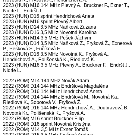
2023 (HUN) M16 144 MHz Plevný A., Bruckner F., Exner T.,
Nidrle L., Endršt J.
2023 (HUN) D16 sprint Hendrichová Aneta
2023 (HUN) M16 sprint Plevný Albert
2023 (HUN) D14 3,5 MHz Naňková Zuzana
2023 (HUN) D16 3,5 MHz Novotná Karolína
2023 (HUN) M14 3,5 MHz Pešek Jáchym
2023 (HUN) D14 3,5 MHz Naňková Z., Fryšová Ž., Exnerová
P., Pešková S., Fučíková E.
2023 (HUN) D16 3,5 MHz Novotná K., Fryšová A.,
Hendrichová A., Polišenská K., Riedlová K.
2023 (HUN) M16 3,5 MHz Plevný A., Bruckner F., Endršt J.,
Nidrle L.
2022 (ROM) M14 144 MHz Novák Adam
2022 (ROM) D14 144 MHz Endrštová Magdaléna
2022 (ROM) D16 144 MHz Hendrichová Aneta
2022 (ROM) D14 144 MHz Endrštová M., Novotná Ka.,
Riedlová K., Sobotová V., Fryšová Ž.
2022 (ROM) D16 144 MHz Hendrichová A., Doubravová B.,
Novotná Kr., Polišenská K., Fryšová A.
2022 (ROM) M16 sprint Bruckner Filip
2022 (ROM) D16 sprint Novotná Kristýna
2022 (ROM) M14 3,5 MHz Exner Tomáš
2022 (ROM) D16 3,5 MHz Fryšová Andrea