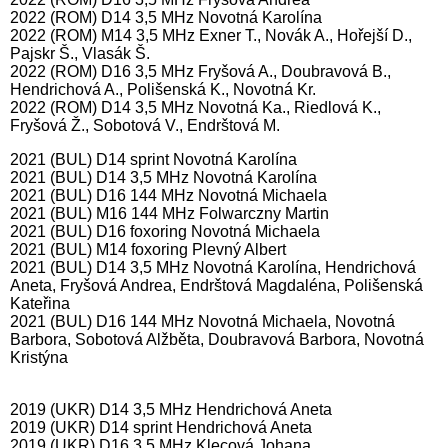
2022 (ROM) D14 3,5 MHz Novotná Karolína
2022 (ROM) M14 3,5 MHz Exner T., Novák A., Hořejší D.,
Pajskr Š., Vlasák Š.
2022 (ROM) D16 3,5 MHz Fryšová A., Doubravová B.,
Hendrichová A., Polišenská K., Novotná Kr.
2022 (ROM) D14 3,5 MHz Novotná Ka., Riedlová K.,
Fryšová Ž., Sobotová V., Endrštová M.
2021 (BUL) D14 sprint Novotná Karolína
2021 (BUL) D14 3,5 MHz Novotná Karolína
2021 (BUL) D16 144 MHz Novotná Michaela
2021 (BUL) M16 144 MHz Folwarczny Martin
2021 (BUL) D16 foxoring Novotná Michaela
2021 (BUL) M14 foxoring Plevný Albert
2021 (BUL) D14 3,5 MHz Novotná Karolína, Hendrichová
Aneta, Fryšová Andrea, Endrštová Magdaléna, Polišenská
Kateřina
2021 (BUL) D16 144 MHz Novotná Michaela, Novotná
Barbora, Sobotová Alžběta, Doubravová Barbora, Novotná
Kristýna
2019 (UKR) D14 3,5 MHz Hendrichová Aneta
2019 (UKR) D14 sprint Hendrichová Aneta
2019 (UKR) D16 3,5 MHz Klecová Johana