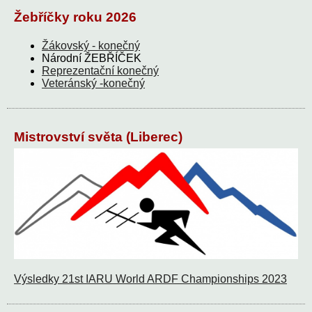
Žebříčky roku 2026
Žákovský - konečný
Národní ŽEBŘÍČEK
Reprezentační konečný
Veteránský -konečný
Mistrovství světa (Liberec)
Výsledky 21st IARU World ARDF Championships 2023