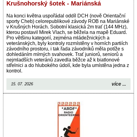
Krušnohorský šotek - Mariánská
Na konci května uspořádal oddíl DCH (nově Orientační
sporty Cheb) celorepublikové závody ROB na Mariánské
v Krušných Horách. Sobotní klasická 2m trať (144 MHz),
kterou postavil Mirek Vlach, se běžela na mapě Eduard.
Pro většinu kategorií, zejména mládežnických a
veteránských, byly kontroly rozmístěny v horních partiích
závodního prostoru, i tak řada závodníků měla potíže s
dohledáním mírných svahovek. Trať juniorů, seniorů a
nejmladších veteránů zavedla běžce až k biatlonové
střelnici a do hlubokého údolí, kde byla umístěna jedna z
kontrol.
více ...
15. 07. 2026