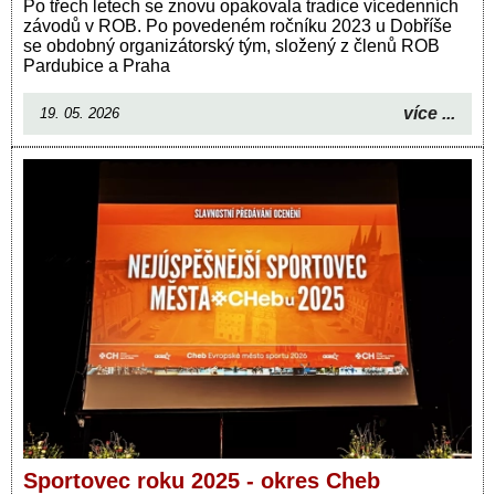
Po třech letech se znovu opakovala tradice vícedenních
závodů v ROB. Po povedeném ročníku 2023 u Dobříše
se obdobný organizátorský tým, složený z členů ROB
Pardubice a Praha
více ...
19. 05. 2026
Sportovec roku 2025 - okres Cheb