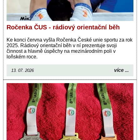
Ročenka ČUS - rádiový orientační běh
Ke konci června vyšla Ročenka České unie sportu za rok
2025. Rádiový orientační běh v ní prezentuje svoji
činnost a hlavně úspěchy na mezinárodním poli v
loňském roce.
více ...
13. 07. 2026