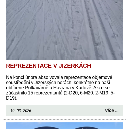
REPREZENTACE V JIZERKÁCH
Na konci února absolvovala reprezentace objemové
soustředění v Jizerských horách, konkrétně na naší
oblíbené Potkávárně u Havrana v Karlově. Akce se
zúčastnilo 15 reprezentantů (2-D20, 6-M20, 2-M19, 5-
D19).
více ...
10. 03. 2026