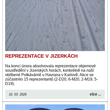
REPREZENTACE V JIZERKÁCH
Na konci února absolvovala reprezentace objemové
soustředění v Jizerských horách, konkrétně na naší
oblíbené Potkávárně u Havrana v Karlově. Akce se
zúčastnilo 15 reprezentantů (2-D20, 6-M20, 2-M19, 5-
D19).
více ...
10. 03. 2026