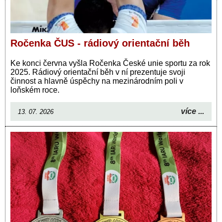
Ročenka ČUS - rádiový orientační běh
Ke konci června vyšla Ročenka České unie sportu za rok
2025. Rádiový orientační běh v ní prezentuje svoji
činnost a hlavně úspěchy na mezinárodním poli v
loňském roce.
více ...
13. 07. 2026