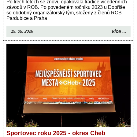
Po třech letech se znovu opakovala tradice vícedenních
závodů v ROB. Po povedeném ročníku 2023 u Dobříše
se obdobný organizátorský tým, složený z členů ROB
Pardubice a Praha
více ...
19. 05. 2026
Sportovec roku 2025 - okres Cheb