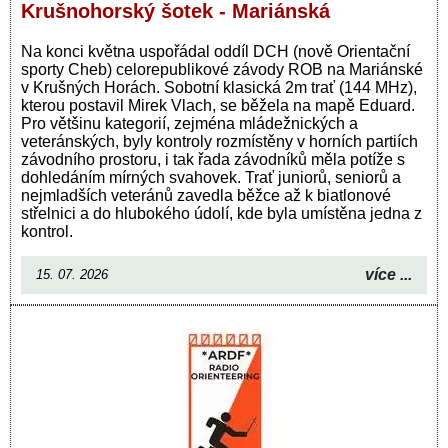
Krušnohorský šotek - Mariánská
Na konci května uspořádal oddíl DCH (nově Orientační
sporty Cheb) celorepublikové závody ROB na Mariánské
v Krušných Horách. Sobotní klasická 2m trať (144 MHz),
kterou postavil Mirek Vlach, se běžela na mapě Eduard.
Pro většinu kategorií, zejména mládežnických a
veteránských, byly kontroly rozmístěny v horních partiích
závodního prostoru, i tak řada závodníků měla potíže s
dohledáním mírných svahovek. Trať juniorů, seniorů a
nejmladších veteránů zavedla běžce až k biatlonové
střelnici a do hlubokého údolí, kde byla umístěna jedna z
kontrol.
více ...
15. 07. 2026