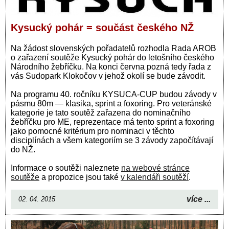
Kysucký pohár = součást českého NŽ
Na žádost slovenských pořadatelů rozhodla Rada AROB
o zařazení soutěže Kysucký pohár do letošního českého
Národního žebříčku. Na konci června pozná tedy řada z
vás Sudopark Klokočov v jehož okolí se bude závodit.
Na programu 40. ročníku KYSUCA-CUP budou závody v
pásmu 80m — klasika, sprint a foxoring. Pro veteránské
kategorie je tato soutěž zařazena do nominačního
žebříčku pro ME, reprezentace má tento sprint a foxoring
jako pomocné kritérium pro nominaci v těchto
disciplínách a všem kategoriím se 3 závody započítávají
do NŽ.
Informace o soutěži naleznete
na webové stránce
soutěže
a propozice jsou také
v kalendáři soutěží
.
více ...
02. 04. 2015