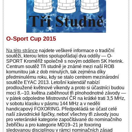
O-Sport Cup 2015
Na této stránce
najdete veškeré informace o tradiční
soutěži, kterou letos spolupořádají dva oddíly — O-
SPORT Kroměříž společně s novým oddílem SK Herink.
Centrum soutěž Tři studně je známé mezi naší ROB
komunitou jak z dob minulých, tak zejména díky
předminulému roku, kdy se stalo centrem mezinárodní
soutěže EYAC 2013.
Letošní kalendář nabízí
prodloužené květnové víkendy a proto si účastníci budou
moci 8.–10. května zaběhnout tři plnohodnotné závody —
v pátek odpoledne Mistrovství ČR na krátké trati 3,5 MHz,
v sobotu klasiku v pásmu 144 MHz a v neděli
handicapový FOXORING. Předpokládá se účast celé
naší závodnické špičky, neboť všechny tři závody jsou
pro veteránské kategorie započítávané do nominačního
žebříčku a pro kategorie MD19–21 je foxoring
sledovanou disciplínou v rámci nominačních zásad