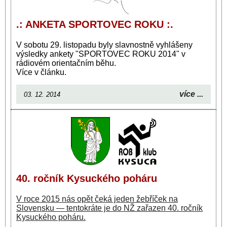
.: ANKETA SPORTOVEC ROKU :.
V sobotu 29. listopadu byly slavnostně vyhlášeny
výsledky ankety "SPORTOVEC ROKU 2014" v
rádiovém orientačním běhu.
Více v článku.
více ...
03. 12. 2014
40. ročník Kysuckého poháru
V roce 2015 nás opět čeká jeden žebříček na
Slovensku — tentokráte je do NŽ zařazen 40. ročník
Kysuckého poháru.