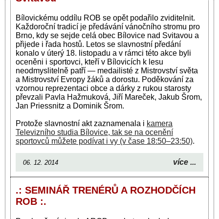
Bílovickému oddílu ROB se opět podařilo zviditelnit.
Každoroční tradicí je předávání vánočního stromu pro
Brno, kdy se sejde celá obec Bílovice nad Svitavou a
přijede i řada hostů. Letos se slavnostní předání
konalo v úterý 18. listopadu a v rámci této akce byli
oceněni i sportovci, kteří v Bílovicích k lesu
neodmyslitelně patří —
medailisté z Mistrovství světa
a Mistrovství Evropy žáků a dorostu. Poděkování za
vzornou reprezentaci obce a dárky z rukou starosty
převzali Pavla Hažmuková, Jiří Mareček, Jakub Šrom,
Jan Priessnitz a Dominik Šrom.
Protože slavnostní akt zaznamenala i
kamera
Televizního studia Bílovice, tak se na ocenění
sportovců můžete podívat i vy (v čase 18:50–23:50)
.
více ...
06. 12. 2014
.: SEMINÁŘ TRENÉRŮ A ROZHODČÍCH
ROB :.