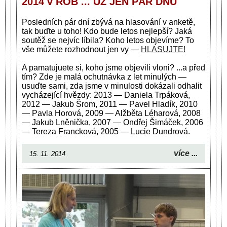
2014 v ROB ... UŽ JEN PÁR DNŮ
Posledních pár dní zbývá na hlasování v anketě,
tak buďte u toho! Kdo bude letos nejlepší? Jaká
soutěž se nejvíc líbila? Koho letos objevíme? To
vše můžete rozhodnout jen vy —
HLASUJTE!
A pamatujuete si, koho jsme objevili vloni? ...a před
tím? Zde je malá ochutnávka z let minulých —
usuďte sami, zda jsme v minulosti dokázali odhalit
vycházející hvězdy: 2013 — Daniela Trpáková,
2012 — Jakub Šrom, 2011 — Pavel Hladík, 2010
— Pavla Horová, 2009 — Alžběta Léharová, 2008
— Jakub Lněnička, 2007 — Ondřej Šimáček, 2006
— Tereza Francková, 2005 — Lucie Dundrová.
více ...
15. 11. 2014