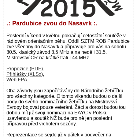
.: Pardubice zvou do Nasavrk :.
Poslední víkend v květnu pokračují celostátní soutěže v
rádiovém orientačním běhu. Oddíl SZTM ROB Pardubice
zve všechny do Nasavrk a připravuje pro vás na sobotu
30.5. klasický závod 3,5 MHz a na neděli 31.5.
Mistrovství ČR na krátké trati 144 MHz.
Propozice (PDF).
Přihlášky (XLSx).
Web FPA.
Oba závody jsou započítávány do Národního žebříčku
pro všechny kategorie. O tomto víkendu budou o další
body do svého nominačního žebříčku na Mistrovsví
Evropy bojovat pouze veteráni. Žáci a dorost budou tou
dobou mít již svoji nominaci na EAYC v Polsku
uzavřenou a soutěž NŽ bude pro ně jen poslední
přípravou před vrcholem sezóny.
Reprezentace se sejde již v pátek v podvečer na