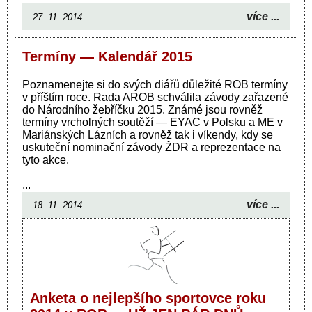
více ...
27. 11. 2014
Termíny — Kalendář 2015
Poznamenejte si do svých diářů důležité ROB termíny
v příštím roce. Rada AROB schválila závody zařazené
do Národního žebříčku 2015. Známé jsou rovněž
termíny vrcholných soutěží — EYAC v Polsku a ME v
Mariánských Lázních a rovněž tak i víkendy, kdy se
uskuteční nominační závody ŽDR a reprezentace na
tyto akce.
...
více ...
18. 11. 2014
Anketa o nejlepšího sportovce roku