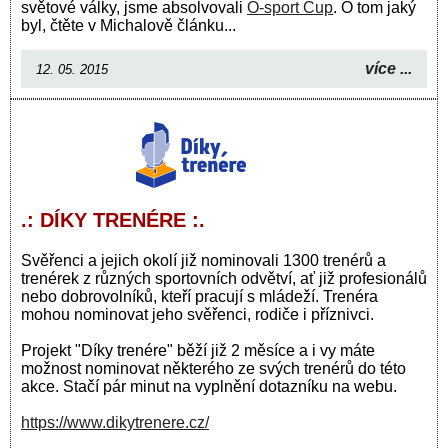
světové války, jsme absolvovali
O-sport Cup
. O tom jaký
byl, čtěte v Michalově článku...
více ...
12. 05. 2015
.: DÍKY TRENÉRE :.
Svěřenci a jejich okolí již nominovali 1300 trenérů a
trenérek z různých sportovních odvětví, ať již profesionálů
nebo dobrovolníků, kteří pracují s mládeží. Trenéra
mohou nominovat jeho svěřenci, rodiče i příznivci.
Projekt "Díky trenére" běží již 2 měsíce a i vy máte
možnost nominovat některého ze svých trenérů do této
akce. Stačí pár minut na vyplnění dotazníku na webu.
https://www.dikytrenere.cz/