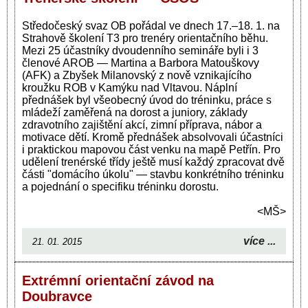
Středočeský svaz OB pořádal ve dnech 17.–18. 1. na
Strahově školení T3 pro trenéry orientačního běhu.
Mezi 25 účastníky dvoudenního semináře byli i 3
členové AROB — Martina a Barbora Matouškovy
(AFK) a Zbyšek Milanovský z nově vznikajícího
kroužku ROB v Kamýku nad Vltavou. Náplní
přednášek byl všeobecný úvod do tréninku, práce s
mládeží zaměřená na dorost a juniory, základy
zdravotního zajištění akcí, zimní příprava, nábor a
motivace dětí. Kromě přednášek absolvovali účastníci
i praktickou mapovou část venku na mapě Petřín. Pro
udělení trenérské třídy ještě musí každý zpracovat dvě
části "domácího úkolu" — stavbu konkrétního tréninku
a pojednání o specifiku tréninku dorostu.
<MŠ>
více ...
21. 01. 2015
Extrémní orientační závod na
Doubravce