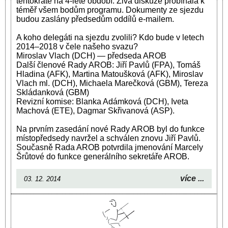
tentokráte na 4-leté období. Živá diskuze probíhala k
téměř všem bodům programu. Dokumenty ze sjezdu
budou zaslány předsedům oddílů e-mailem.
A koho delegáti na sjezdu zvolili? Kdo bude v letech
2014–2018 v čele našeho svazu?
Miroslav Vlach (DCH) — předseda AROB
Další členové Rady AROB: Jiří Pavlů (FPA), Tomáš
Hladina (AFK), Martina Matoušková (AFK), Miroslav
Vlach ml. (DCH), Michaela Marečková (GBM), Tereza
Skládanková (GBM)
Revizní komise: Blanka Adámková (DCH), Iveta
Machová (ETE), Dagmar Skřivanová (ASP).
Na prvním zasedání nové Rady AROB byl do funkce
místopředsedy navržel a schválen znovu Jiří Pavlů.
Současně Rada AROB potvrdila jmenování Marcely
Šrůtové do funkce generálního sekretáře AROB.
více ...
03. 12. 2014