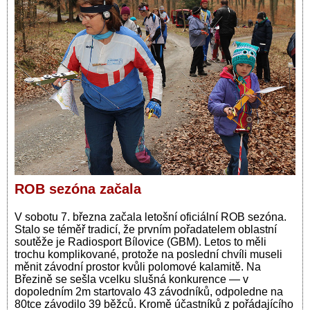
ROB sezóna začala
V sobotu 7. března začala letošní oficiální ROB sezóna.
Stalo se téměř tradicí, že prvním pořadatelem oblastní
soutěže je Radiosport Bílovice (GBM). Letos to měli
trochu komplikované, protože na poslední chvíli museli
měnit závodní prostor kvůli polomové kalamitě. Na
Březině se sešla vcelku slušná konkurence — v
dopoledním 2m startovalo 43 závodníků, odpoledne na
80tce závodilo 39 běžců. Kromě účastníků z pořádajícího