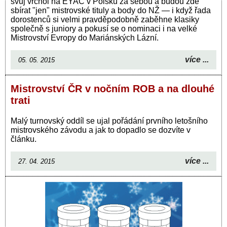
svůj vrchol na EYAC v Polsku za sebou a budou zde
sbírat "jen" mistrovské tituly a body do NŽ — i když řada
dorostenců si velmi pravděpodobně zaběhne klasiky
společně s juniory a pokusí se o nominaci i na velké
Mistrovství Evropy do Mariánských Lázní.
více ...
05. 05. 2015
Mistrovství ČR v nočním ROB a na dlouhé
trati
Malý turnovský oddíl se ujal pořádání prvního letošního
mistrovského závodu a jak to dopadlo se dozvíte v
článku.
více ...
27. 04. 2015