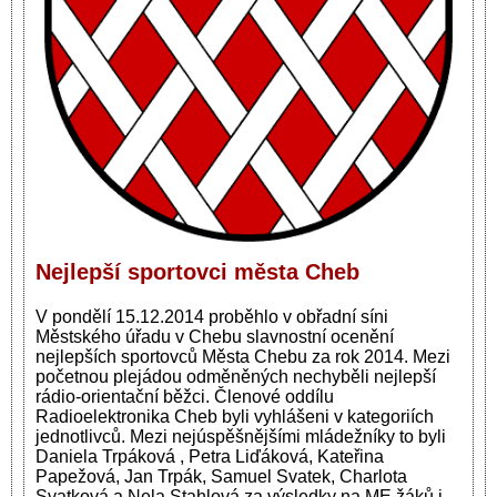
Nejlepší sportovci města Cheb
V pondělí 15.12.2014 proběhlo v obřadní síni
Městského úřadu v Chebu slavnostní ocenění
nejlepších sportovců Města Chebu za rok 2014. Mezi
početnou plejádou odměněných nechyběli nejlepší
rádio-orientační běžci.
Členové oddílu
Radioelektronika Cheb byli vyhlášeni v kategoriích
jednotlivců. Mezi nejúspěšnějšími mládežníky to byli
Daniela Trpáková , Petra Liďáková, Kateřina
Papežová, Jan Trpák, Samuel Svatek, Charlota
Svatková a Nela Stahlová za výsledky na ME žáků i