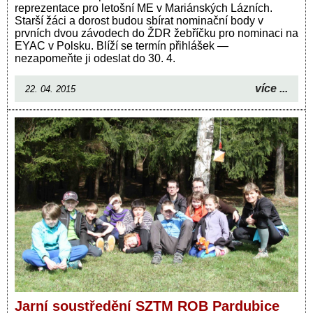
reprezentace pro letošní ME v Mariánských Lázních.
Starší žáci a dorost budou sbírat nominační body v
prvních dvou závodech do ŽDR žebříčku pro nominaci na
EYAC v Polsku. Blíží se termín přihlášek —
nezapomeňte ji odeslat do 30. 4.
více ...
22. 04. 2015
Jarní soustředění SZTM ROB Pardubice