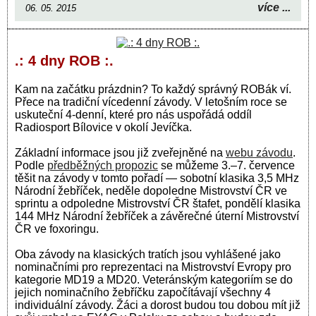
více ...
06. 05. 2015
.: 4 dny ROB :.
Kam na začátku prázdnin? To každý správný ROBák ví.
Přece na tradiční vícedenní závody. V letošním roce se
uskuteční 4-denní, které pro nás uspořádá oddíl
Radiosport Bílovice v okolí Jevíčka.
Základní informace jsou již zveřejněné na
webu závodu
.
Podle
předběžných propozic
se můžeme 3.–7. července
těšit na závody v tomto pořadí — sobotní klasika 3,5 MHz
Národní žebříček, neděle dopoledne Mistrovství ČR ve
sprintu a odpoledne Mistrovství ČR štafet, pondělí klasika
144 MHz Národní žebříček a závěrečné úterní Mistrovství
ČR ve foxoringu.
Oba závody na klasických tratích jsou vyhlášené jako
nominačními pro reprezentaci na Mistrovství Evropy pro
kategorie MD19 a MD20. Veteránským kategoriím se do
jejich nominačního žebříčku započítávají všechny 4
individuální závody. Žáci a dorost budou tou dobou mít již