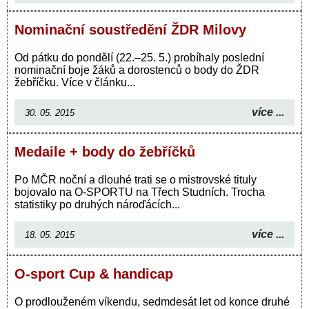
Nominační soustředění ŽDR Milovy
Od pátku do pondělí (22.–25. 5.) probíhaly poslední
nominační boje žáků a dorostenců o body do ŽDR
žebříčku. Více v článku...
více ...
30. 05. 2015
Medaile + body do žebříčků
Po MČR noční a dlouhé trati se o mistrovské tituly
bojovalo na O-SPORTU na Třech Studních. Trocha
statistiky po druhých nároďácích...
více ...
18. 05. 2015
O-sport Cup & handicap
O prodlouženém víkendu, sedmdesát let od konce druhé