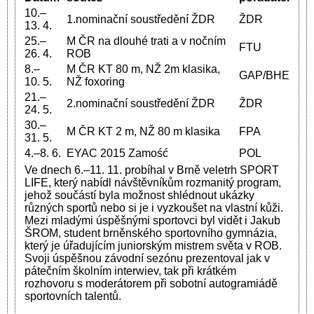
10.–
1.nominační soustředění ŽDR
ŽDR
13. 4.
25.–
M ČR na dlouhé trati a v nočním
FTU
26. 4.
ROB
8.–
M ČR KT 80 m, NŽ 2m klasika,
GAP/BHE
10. 5.
NŽ foxoring
21.–
2.nominační soustředění ŽDR
ŽDR
24. 5.
30.–
M ČR KT 2 m, NŽ 80 m klasika
FPA
31. 5.
4.–8. 6.
EYAC 2015 Zamość
POL
Ve dnech 6.–11. 11. probíhal v Brně veletrh SPORT
LIFE, který nabídl návštěvníkům rozmanitý program,
jehož součástí byla možnost shlédnout ukázky
různých sportů nebo si je i vyzkoušet na vlastní kůži.
Mezi mladými úspěšnými sportovci byl vidět i Jakub
ŠROM, student brněnského sportovního gymnázia,
který je úřadujícím juniorským mistrem světa v ROB.
Svoji úspěšnou závodní sezónu prezentoval jak v
pátečním školním interwiev, tak při krátkém
rozhovoru s moderátorem při sobotní autogramiádě
sportovních talentů.