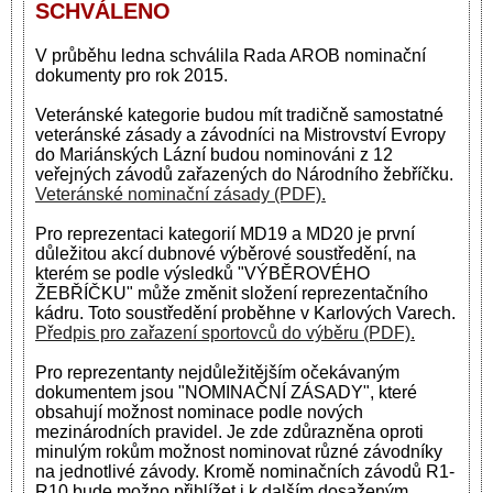
SCHVÁLENO
V průběhu ledna schválila Rada AROB nominační
dokumenty pro rok 2015.
Veteránské kategorie budou mít tradičně samostatné
veteránské zásady a závodníci na Mistrovství Evropy
do Mariánských Lázní budou nominováni z 12
veřejných závodů zařazených do Národního žebříčku.
Veteránské nominační zásady (PDF).
Pro reprezentaci kategorií MD19 a MD20 je první
důležitou akcí dubnové výběrové soustředění, na
kterém se podle výsledků "VÝBĚROVÉHO
ŽEBŘÍČKU" může změnit složení reprezentačního
kádru. Toto soustředění proběhne v Karlových Varech.
Předpis pro zařazení sportovců do výběru (PDF).
Pro reprezentanty nejdůležitějším očekávaným
dokumentem jsou "NOMINAČNÍ ZÁSADY", které
obsahují možnost nominace podle nových
mezinárodních pravidel. Je zde zdůrazněna oproti
minulým rokům možnost nominovat různé závodníky
na jednotlivé závody. Kromě nominačních závodů R1-
R10 bude možno přihlížet i k dalším dosaženým