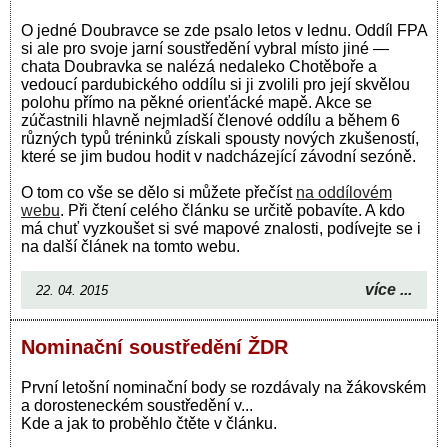
O jedné Doubravce se zde psalo letos v lednu. Oddíl FPA
si ale pro svoje jarní soustředění vybral místo jiné —
chata Doubravka se nalézá nedaleko Chotěboře a
vedoucí pardubického oddílu si ji zvolili pro její skvělou
polohu přímo na pěkné orienťácké mapě. Akce se
zúčastnili hlavně nejmladší členové oddílu a během 6
různých typů tréninků získali spousty nových zkušeností,
které se jim budou hodit v nadcházející závodní sezóně.
O tom co vše se dělo si můžete přečíst
na oddílovém
webu
. Při čtení celého článku se určitě pobavíte. A kdo
má chuť vyzkoušet si své mapové znalosti, podívejte se i
na další článek na tomto webu.
více ...
22. 04. 2015
Nominační soustředění ŽDR
První letošní nominační body se rozdávaly na žákovském
a dorosteneckém soustředění v...
Kde a jak to proběhlo čtěte v článku.