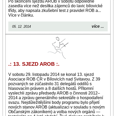
Po skončení sjezdu AROB v sobotu odpoledne
zasedla více než desítka zájemců do lavic bílovické
třídy, aby napsala zkušební test z pravidel ROB a...
Více v článku.
více ...
05. 12. 2014
.: 13. SJEZD AROB :.
V sobotu 29. listopadu 2014 se konal 13. sjezd
Asociace ROB ĆR v Bílovicích nad Svitavou. Z 39
pozvaných se zúčastnilo 31 delegátů oddílů s
hlasovacím právem a 8 dalších hostů. Přítomní
vyslechli zprávu předsedy AROB o činnosti 2012–
2014 a zprávu generálního sekretáře o hospodaření
svazu. Nejdůležitějšími body programu bylo přijetí
nových stanov AROB (aktualizaci v souladu s novým
Občanským zákoníkem) a volba nových orgánů —