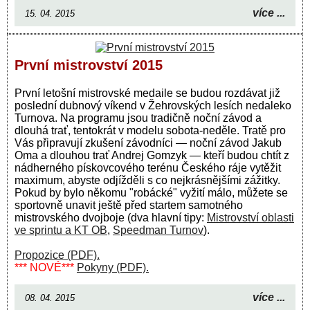
více ...
15. 04. 2015
První mistrovství 2015
První letošní mistrovské medaile se budou rozdávat již
poslední dubnový víkend v Žehrovských lesích nedaleko
Turnova. Na programu jsou tradičně noční závod a
dlouhá trať, tentokrát v modelu sobota-neděle. Tratě pro
Vás připravují zkušení závodníci — noční závod Jakub
Oma a dlouhou trať Andrej Gomzyk — kteří budou chtít z
nádherného pískovcového terénu Českého ráje vytěžit
maximum, abyste odjížděli s co nejkrásnějšími zážitky.
Pokud by bylo někomu "robácké" vyžití málo, můžete se
sportovně unavit ještě před startem samotného
mistrovského dvojboje (dva hlavní tipy:
Mistrovství oblasti
ve sprintu a KT OB
,
Speedman Turnov
).
Propozice (PDF).
*** NOVÉ***
Pokyny (PDF).
více ...
08. 04. 2015