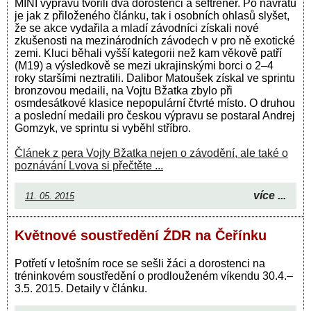
MINI výpravu tvořili dva dorostenci a šéftrenér. Po návratu
je jak z přiloženého článku, tak i osobních ohlasů slyšet,
že se akce vydařila a mladí závodníci získali nové
zkušenosti na mezinárodních závodech v pro ně exotické
zemi. Kluci běhali vyšší kategorii než kam věkově patří
(M19) a výsledkově se mezi ukrajinskými borci o 2–4
roky staršími neztratili. Dalibor Matoušek získal ve sprintu
bronzovou medaili, na Vojtu Bžatka zbylo při
osmdesátkové klasice nepopulární čtvrté místo. O druhou
a poslední medaili pro českou výpravu se postaral Andrej
Gomzyk, ve sprintu si vyběhl stříbro.
Článek z pera Vojty Bžatka nejen o závodění, ale také o
poznávání Lvova si přečtěte ...
více ...
11. 05. 2015
Květnové soustředění ŹDR na Čeřínku
Potřetí v letošním roce se sešli žáci a dorostenci na
tréninkovém soustředění o prodlouženém víkendu 30.4.–
3.5. 2015. Detaily v článku.