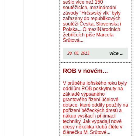
sešlo více než 150
soutěžících, mezinárodní
závody "Hrčavský vlk" byly
zařazeny do republikových
soutěží Česka, Slovenska i
Polska... O meziNárodních
žebříčcích píše Marcela
Šrůtová...
více ...
28. 05. 2013
ROB v novém...
V průběhu loňského roku byly
oddílům ROB poskytnuty na
základě vypsaného
grantového řízení účelové
dotace, které oddíly použily na
pořízení běžeckých dresů a
nákup vysílací i přijímací
techniky. Jak vypadají nové
dresy několika klubů čtěte v
článečku M. Šrůtové...