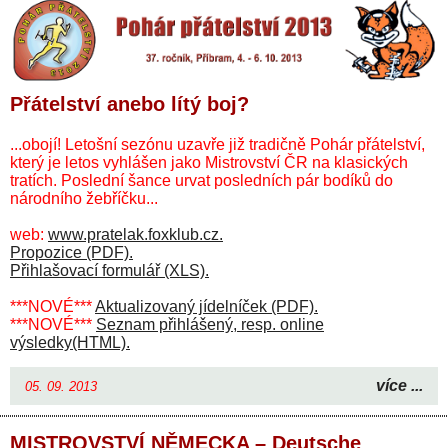
Přátelství anebo lítý boj?
...obojí! Letošní sezónu uzavře již tradičně Pohár přátelství,
který je letos vyhlášen jako Mistrovství ČR na klasických
tratích. Poslední šance urvat posledních pár bodíků do
národního žebříčku...
web:
www.pratelak.foxklub.cz.
Propozice (PDF).
Přihlašovací formulář (XLS).
***NOVÉ***
Aktualizovaný jídelníček (PDF).
***NOVÉ***
Seznam přihlášený, resp. online
výsledky(HTML).
více ...
05. 09. 2013
MISTROVSTVÍ NĚMECKA – Deutsche