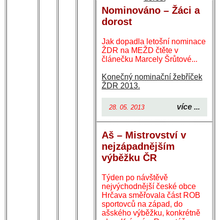
Nominováno – Žáci a
dorost
Jak dopadla letošní nominace
ŽDR na MEŽD čtěte v
článečku Marcely Šrůtové...
Konečný nominační žebříček
ŽDR 2013.
více ...
28. 05. 2013
Aš – Mistrovství v
nejzápadnějším
výběžku ČR
Týden po návštěvě
nejvýchodnější české obce
Hrčava směřovala část ROB
sportovců na západ, do
ašského výběžku, konkrétně