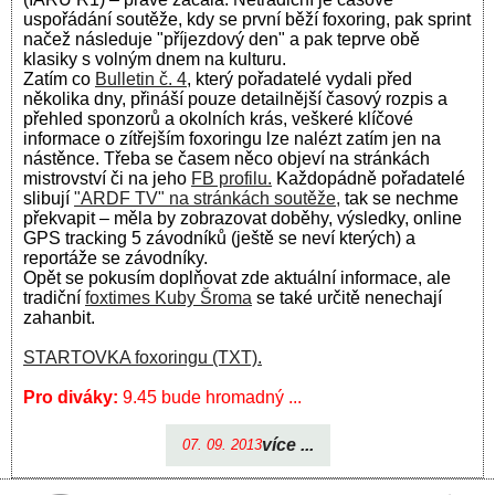
uspořádání soutěže, kdy se první běží foxoring, pak sprint
načež následuje "příjezdový den" a pak teprve obě
klasiky s volným dnem na kulturu.
Zatím co
Bulletin č. 4
, který pořadatelé vydali před
několika dny, přináší pouze detailnější časový rozpis a
přehled sponzorů a okolních krás, veškeré klíčové
informace o zítřejším foxoringu lze nalézt zatím jen na
nástěnce. Třeba se časem něco objeví na stránkách
mistrovství či na jeho
FB profilu.
Každopádně pořadatelé
slibují
"ARDF TV" na stránkách soutěže,
tak se nechme
překvapit – měla by zobrazovat doběhy, výsledky, online
GPS tracking 5 závodníků (ještě se neví kterých) a
reportáže se závodníky.
Opět se pokusím doplňovat zde aktuální informace, ale
tradiční
foxtimes Kuby Šroma
se také určitě nenechají
zahanbit.
STARTOVKA foxoringu (TXT).
Pro diváky:
9.45 bude hromadný ...
více ...
07. 09. 2013