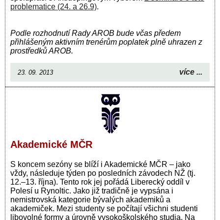
problematice (24. a 26.9)
.
Podle rozhodnutí Rady AROB bude včas předem
přihlášeným aktivním trenérům poplatek plně uhrazen z
prostředků AROB.
více ...
23. 09. 2013
Akademické MČR
S koncem sezóny se blíží i Akademické MČR – jako
vždy, následuje týden po posledních závodech NŽ (tj.
12.–13. října). Tento rok jej pořádá Liberecký oddíl v
Polesí u Rynoltic. Jako již tradičně je vypsána i
nemistrovská kategorie bývalých akademiků a
akademiček. Mezi studenty se počítají všichni studenti
libovolné formy a úrovně vysokoškolského studia. Na