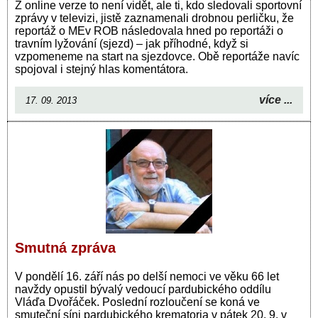
Z online verze to není vidět, ale ti, kdo sledovali sportovní
zprávy v televizi, jistě zaznamenali drobnou perličku, že
reportáž o MEv ROB následovala hned po reportáži o
travním lyžování (sjezd) – jak příhodné, když si
vzpomeneme na start na sjezdovce. Obě reportáže navíc
spojoval i stejný hlas komentátora.
více ...
17. 09. 2013
Smutná zpráva
V pondělí 16. září nás po delší nemoci ve věku 66 let
navždy opustil bývalý vedoucí pardubického oddílu
Vláďa Dvořáček. Poslední rozloučení se koná ve
smuteční síni pardubického krematoria v pátek 20. 9. v