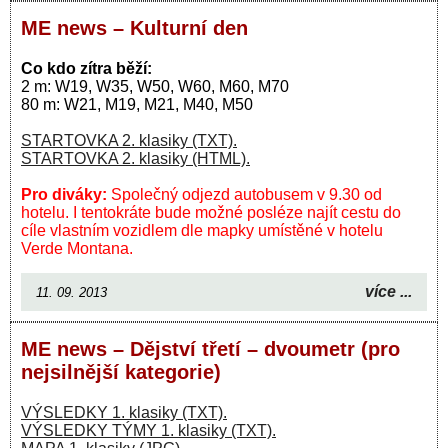
ME news – Kulturní den
Co kdo zítra běží:
2 m: W19, W35, W50, W60, M60, M70
80 m: W21, M19, M21, M40, M50
STARTOVKA 2. klasiky (TXT).
STARTOVKA 2. klasiky (HTML).
Pro diváky:
Společný odjezd autobusem v 9.30 od
hotelu. I tentokráte bude možné posléze najít cestu do
cíle vlastním vozidlem dle mapky umístěné v hotelu
Verde Montana.
více ...
11. 09. 2013
ME news – Dějství třetí – dvoumetr (pro
nejsilnější kategorie)
VÝSLEDKY 1. klasiky (TXT).
VÝSLEDKY TÝMY 1. klasiky (TXT).