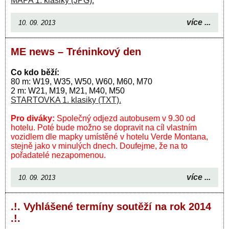
MAPA 1. klasiky (JPG).
více ...
10. 09. 2013
ME news – Tréninkový den
Co kdo běží:
80 m: W19, W35, W50, W60, M60, M70
2 m: W21, M19, M21, M40, M50
STARTOVKA 1. klasiky (TXT).
Pro diváky:
Společný odjezd autobusem v 9.30 od
hotelu. Poté bude možno se dopravit na cíl vlastním
vozidlem dle mapky umístěné v hotelu Verde Montana,
stejně jako v minulých dnech. Doufejme, že na to
pořadatelé nezapomenou.
více ...
10. 09. 2013
.!. Vyhlášené termíny soutěží na rok 2014
.!.