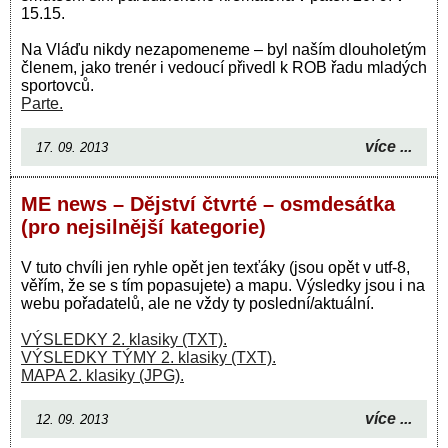
15.15.
Na Vláďu nikdy nezapomeneme – byl naším dlouholetým
členem, jako trenér i vedoucí přivedl k ROB řadu mladých
sportovců.
Parte.
více ...
17. 09. 2013
ME news – Dějství čtvrté – osmdesátka
(pro nejsilnější kategorie)
V tuto chvíli jen ryhle opět jen texťáky (jsou opět v utf-8,
věřím, že se s tím popasujete) a mapu. Výsledky jsou i na
webu pořadatelů, ale ne vždy ty poslední/aktuální.
VÝSLEDKY 2. klasiky (TXT).
VÝSLEDKY TÝMY 2. klasiky (TXT).
MAPA 2. klasiky (JPG).
více ...
12. 09. 2013