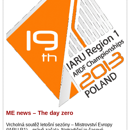
ME news – The day zero
Vrcholná soutěž letošní sezóny – Mistrovství Evropy
(IARU R1) – právě začala. Netradiční je časové