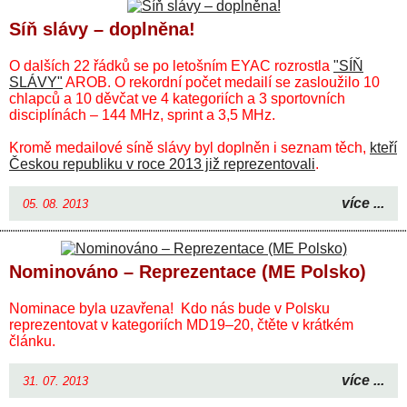
Síň slávy – doplněna!
O dalších 22 řádků se po letošním EYAC rozrostla
"SÍŇ
SLÁVY"
AROB. O rekordní počet medailí se zasloužilo 10
chlapců a 10 děvčat ve 4 kategoriích a 3 sportovních
disciplínách – 144 MHz, sprint a 3,5 MHz.
Kromě medailové síně slávy byl doplněn i seznam těch,
kteří
Českou republiku v roce 2013 již reprezentovali
.
více ...
05. 08. 2013
Nominováno – Reprezentace (ME Polsko)
Nominace byla uzavřena! K
do nás bude v Polsku
reprezentovat v kategoriích MD19–20
, čtěte v krátkém
článku.
více ...
31. 07. 2013