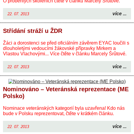
O proběhlých školeních čtěte v článku Marcely Šrůtové.
více ...
22. 07. 2013
Střídání stráží u ŽDR
Žáci a dorostenci se před oficiálním závěrem EYAC loučili s
dlouholetými vedoucími žákovské přípravky Mirkem a
Vlastou Vlachovými... Více čtěte v článku Marcely Šrůtové.
více ...
22. 07. 2013
Nominováno – Veteránská reprezentace (ME
Polsko)
Nominace veteránských kategorií byla uzavřena! Kdo nás
bude v Polsku reprezentovat, čtěte v krátkém článku.
více ...
22. 07. 2013