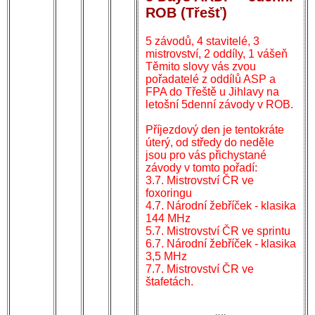
ROB (Třešť)
5 závodů, 4 stavitelé, 3
mistrovství, 2 oddíly, 1 vášeň
Těmito slovy vás zvou
pořadatelé z oddílů ASP a
FPA do Třeště u Jihlavy na
letošní 5denní závody v ROB.
Příjezdový den je tentokráte
úterý, od středy do neděle
jsou pro vás přichystané
závody v tomto pořadí:
3.7. Mistrovství ČR ve
foxoringu
4.7. Národní žebříček - klasika
144 MHz
5.7. Mistrovství ČR ve sprintu
6.7. Národní žebříček - klasika
3,5 MHz
7.7. Mistrovství ČR ve
štafetách.