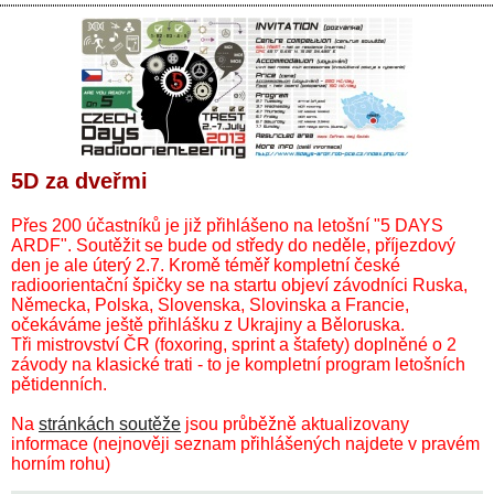
5D za dveřmi
Přes 200 účastníků je již přihlášeno na letošní "5 DAYS
ARDF". Soutěžit se bude od středy do neděle, příjezdový
den je ale úterý 2.7. Kromě téměř kompletní české
radioorientační špičky se na startu objeví závodníci Ruska,
Německa, Polska, Slovenska, Slovinska a Francie,
očekáváme ještě přihlášku z Ukrajiny a Běloruska.
Tři mistrovství ČR (foxoring, sprint a štafety) doplněné o 2
závody na klasické trati - to je kompletní program letošních
pětidenních.
Na
stránkách soutěže
jsou průběžně aktualizovany
informace (nejnověji seznam přihlášených najdete v pravém
horním rohu)