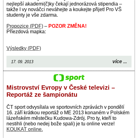
nejlepší akademi(č)ky čekají jednorázová stipendia –
takže I vy nováčci neváhejte a koukejte přijet! Pro VŠ
studenty je vše zdarma.
Propozice (PDF)
–
POZOR ZMĚNA!
Příezdová mapka:
Výsledky (PDF)
více ...
17. 09. 2013
Mistrovství Evropy v České televizi –
Reportáž ze šampionátu
ČT sport odvysílala ve sportovních zprávách v pondělí
16. září krátkou reportáž o ME 2013 konaném v Polském
lázeňském městečku Kudowa-Zdrój. Pro ty, kteří to
nestihli (nebo nedej bože spali) je tu online verze!
KOUKAT online.