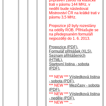
připraven závod na klasické
trati v pásmu 144 MHz, v
neděli bude následovat
Mistrovství ČR na krátké trati v
pásmu 3,5 MHz.
Propozice již byly rozeslány
na oddíly ROB. Přihlašujte se
na předepsaném formuláři
nejpozději do 1. 6. 2013.
Propozice (PDF).
Formulář přihlášek (XLS).
Seznam přihlášených
(HTML).
Startovní listina - sobota
(PDF).
*** NEW ***
Výsledková listina
- sobota (PDF).
*** NEW ***
Mezičasy - sobota
(PDF).
*** NEW ***
Výsledková listina
- neděle (PDF).
*** NEW ***
...