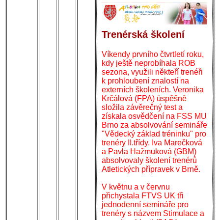
Trenérská školení
Víkendy prvního čtvrtletí roku,
kdy ještě neprobíhala ROB
sezona, využili někteří trenéři
k prohloubení znalostí na
externích školeních.
Veronika
Krčálová (FPA) úspěšně
složila závěrečný test a
získala osvědčení na FSS MU
Brno za absolvování semináře
"Vědecký základ tréninku" pro
trenéry II.třídy. Iva Marečková
a Pavla Hažmuková (GBM)
absolvovaly školení trenérů
Atletických přípravek v Brně.
V květnu a v červnu
přichystala FTVS UK tři
jednodenní semináře pro
trenéry s názvem Stimulace a