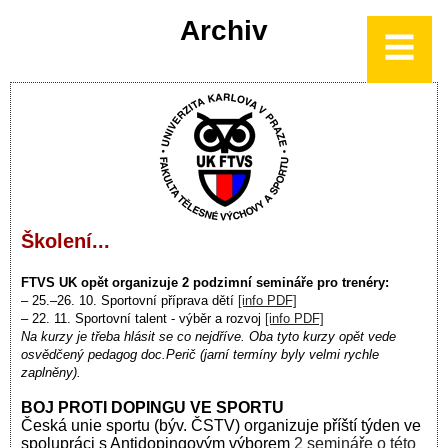
Archiv
Školení...
FTVS UK opět organizuje 2 podzimní semináře pro trenéry:
– 25.–26. 10. Sportovní příprava dětí
[info PDF]
– 22. 11. Sportovní talent - výběr a rozvoj
[info PDF]
Na kurzy je třeba hlásit se co nejdříve. Oba tyto kurzy opět vede
osvědčený pedagog doc.Perič (jarní termíny byly velmi rychle
zaplněny).
BOJ PROTI DOPINGU VE SPORTU
Česká unie sportu (býv. ČSTV) organizuje příští týden ve
spolupráci s Antidopingovým výborem
2 semináře o této