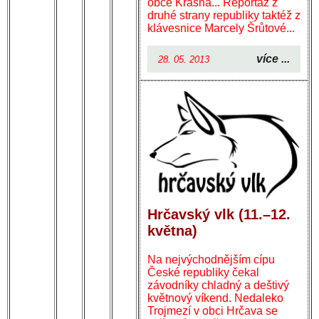
obce Krásná... Reportáž z
druhé strany republiky taktéž z
klávesnice Marcely Šrůtové...
více ...
28. 05. 2013
Hrčavský vlk (11.–12.
května)
Na nejvýchodnějším cípu
České republiky čekal
závodníky chladný a deštivý
květnový víkend. Nedaleko
Trojmezí v obci Hrčava se