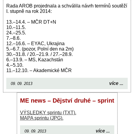
Rada AROB projednala a schválila návrh termínů soutěží
I. stupně na rok 2014:
13.–14.4. – MČR DT+N
10.–11.5.
24.–25.5.
7.–8.6.
12.–16.6. – EYAC, Ukrajina
5.–6.7. (pozor, Polní den na 2m)
30.–31.8. / 20.–21.9. / 27.–28.9.
6.–13.9. – MS, Kazachstán
4.–5.10.
11.–12.10. – Akademické MČR
více ...
09. 09. 2013
ME news – Dějství druhé – sprint
VÝSLEDKY sprintu (TXT).
MAPA sprintu (JPG).
více ...
09. 09. 2013