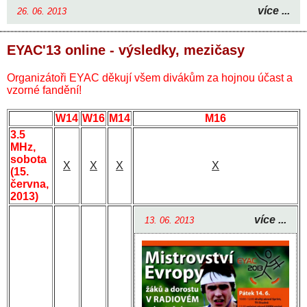
více ...
26. 06. 2013
EYAC'13 online - výsledky, mezičasy
Organizátoři EYAC děkují všem divákům za hojnou účast a
vzorné fandění!
W14
W16
M14
M16
3.5
MHz,
sobota
X
X
X
X
(15.
června,
2013)
více ...
13. 06. 2013