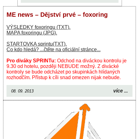
ME news – Dějství prvé – foxoring
VÝSLEDKY foxoringu (TXT).
MAPA foxoringu (JPG).
STARTOVKA sprintu(TXT).
Co kdo hledá? ...čtěte na oficiální stránce...
Pro diváky SPRINTu:
Odchod na diváckou kontrolu je
9.30 od hotelu, později NEBUDE možný. Z divácké
kontroly se bude odcházet po skupinkách hlídaných
rozhodčím. Přístup k cíli snad omezen nijak nebude.
více ...
08. 09. 2013