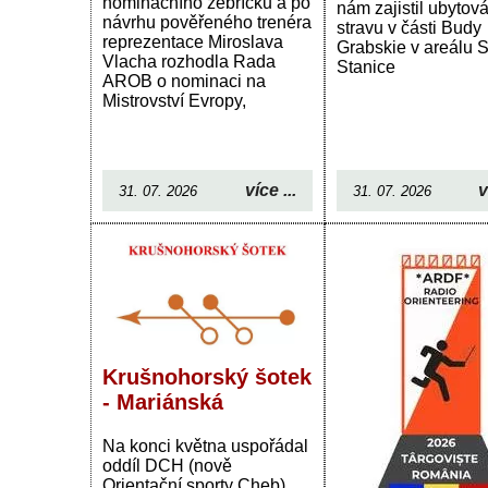
nominačního žebříčku a po
nám zajistil ubytová
návrhu pověřeného trenéra
stravu v části Budy
reprezentace Miroslava
Grabskie v areálu S
Vlacha rozhodla Rada
Stanice
AROB o nominaci na
Mistrovství Evropy,
více ...
v
31. 07. 2026
31. 07. 2026
Krušnohorský šotek
- Mariánská
Na konci května uspořádal
oddíl DCH (nově
Orientační sporty Cheb)