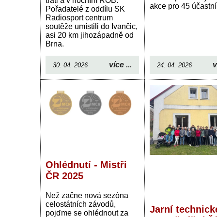
trati a v nočním ROB.
akce pro 45 účastní
Pořadatelé z oddílu SK
Radiosport centrum
soutěže umístili do Ivančic,
asi 20 km jihozápadně od
Brna.
v
více ...
24. 04. 2026
30. 04. 2026
Ohlédnutí - Mistři
ČR 2025
Než začne nová sezóna
celostátních závodů,
Jarní technick
pojďme se ohlédnout za