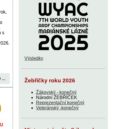
ok,
o
k
 s
2026.
Výsledky
 ...
Žebříčky roku 2026
Žákovský - konečný
Národní ŽEBŘÍČEK
Reprezentační konečný
Veteránský -konečný