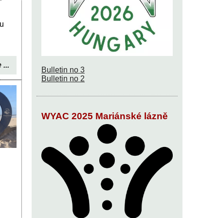
u
 ...
Bulletin no 3
Bulletin no 2
WYAC 2025 Mariánské lázně