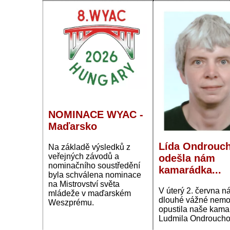
NOMINACE WYAC -
Maďarsko
Lída Ondrouch
Na základě výsledků z
veřejných závodů a
odešla nám
nominačního soustředění
kamarádka...
byla schválena nominace
na Mistrovství světa
V úterý 2. června n
mládeže v maďarském
dlouhé vážné nemo
Weszprému.
opustila naše kama
Ludmila Ondroucho