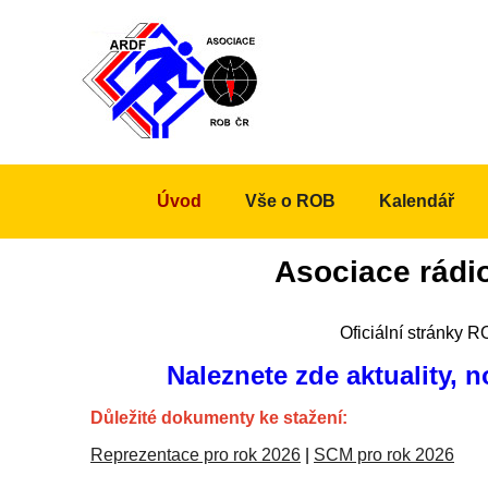
Úvod
Vše o ROB
Kalendář
Asociace rádi
Oficiální stránky 
Naleznete zde aktuality, 
Důležité dokumenty ke stažení:
Reprezentace pro rok 2026
|
SCM pro rok 2026