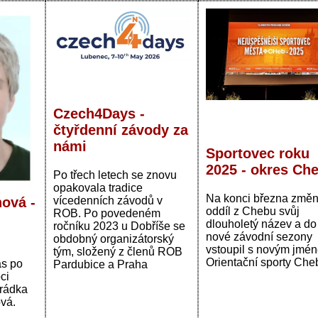
Czech4Days -
čtyřdenní závody za
námi
Sportovec roku
2025 - okres Ch
Po třech letech se znovu
opakovala tradice
Na konci března změn
ová -
vícedenních závodů v
oddíl z Chebu svůj
ROB. Po povedeném
dlouholetý název a do
ročníku 2023 u Dobříše se
nové závodní sezony
obdobný organizátorský
vstoupil s novým jmén
tým, složený z členů ROB
Orientační sporty Cheb
ás po
Pardubice a Praha
ci
rádka
vá.