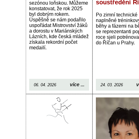
soustředění Ř
sezónou loňskou. Můžeme
konstatovat, že rok 2025
byl dobrým rokem.
Po zimní technické
Úspěšně se nám podařilo
naplněné tréninkov
uspořádat Mistrovství žáků
běhy a fázemi na b
a dorostu v Mariánských
se reprezentanti po
Lázních, kde česká mládež
roce sjeli potrénov
získala rekordní počet
do Říčan u Prahy.
medailí.
více ...
v
06. 04. 2026
24. 03. 2026