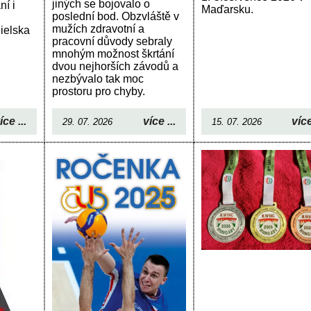
jiných se bojovalo o
ní i
Maďarsku.
poslední bod. Obzvláště v
mužích zdravotní a
ielska
pracovní důvody sebraly
mnohým možnost škrtání
dvou nejhorších závodů a
nezbývalo tak moc
prostoru pro chyby.
íce ...
více
více ...
15. 07. 2026
29. 07. 2026