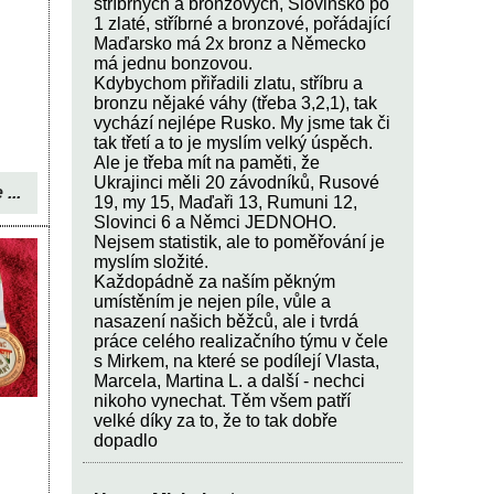
stříbrných a bronzových, Slovinsko po
1 zlaté, stříbrné a bronzové, pořádající
Maďarsko má 2x bronz a Německo
má jednu bonzovou.
Kdybychom přiřadili zlatu, stříbru a
bronzu nějaké váhy (třeba 3,2,1), tak
vychází nejlépe Rusko. My jsme tak či
tak třetí a to je myslím velký úspěch.
Ale je třeba mít na paměti, že
Ukrajinci měli 20 závodníků, Rusové
 ...
19, my 15, Maďaři 13, Rumuni 12,
Slovinci 6 a Němci JEDNOHO.
Nejsem statistik, ale to poměřování je
myslím složité.
Každopádně za naším pěkným
umístěním je nejen píle, vůle a
nasazení našich běžců, ale i tvrdá
práce celého realizačního týmu v čele
s Mirkem, na které se podílejí Vlasta,
Marcela, Martina L. a další - nechci
nikoho vynechat. Těm všem patří
velké díky za to, že to tak dobře
dopadlo