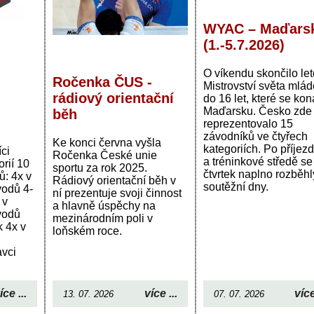
WYAC – Maďars
(1.-5.7.2026)
O víkendu skončilo let
Ročenka ČUS -
Mistrovství světa mlá
rádiový orientační
do 16 let, které se kon
Maďarsku. Česko zde
běh
reprezentovalo 15
závodníků ve čtyřech
Ke konci června vyšla
kategoriích. Po příjez
ci
Ročenka České unie
a tréninkové středě se
rií 10
sportu za rok 2025.
čtvrtek naplno rozběhl
: 4x v
Rádiový orientační běh v
soutěžní dny.
vodů 4-
ní prezentuje svoji činnost
 v
a hlavně úspěchy na
vodů
mezinárodním poli v
 4x v
loňském roce.
avci
íce ...
více ...
více
13. 07. 2026
07. 07. 2026