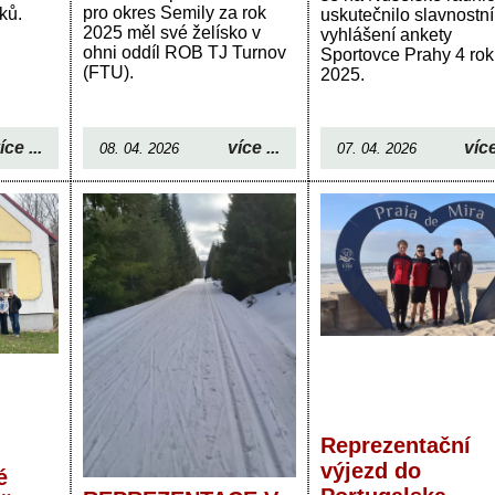
pro okres Semily za rok
ků.
uskutečnilo slavnostní
2025 měl své želísko v
vyhlášení ankety
ohni oddíl ROB TJ Turnov
Sportovce Prahy 4 rok
(FTU).
2025.
íce ...
více ...
více
08. 04. 2026
07. 04. 2026
Reprezentační
výjezd do
é