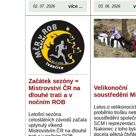
více ...
v
02. 07. 2026
03. 06. 2026
Začátek sezóny =
Velikonoční
Mistrovství ČR na
soustředění M
dlouhé trati a v
nočním ROB
Letos o velikonocíc
proběhlo trošku net
Letošní sezóna
soustředění společ
celostátních závodů začala
SCM i reprezentaci
uplynulý víkend
Nakonec z toho byl
Mistrovstvím ČR na dlouhé
docela pěkná čtyřd