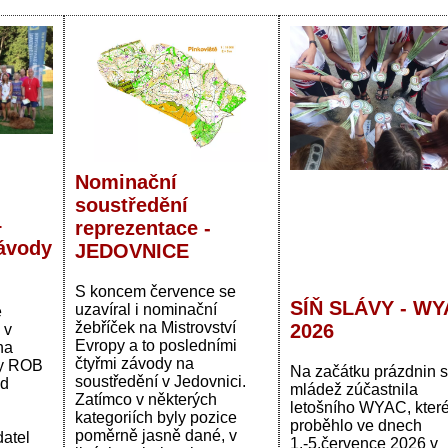
Nominační
soustředění
–
reprezentace -
ávody
JEDOVNICE
S koncem července se
SÍŇ SLÁVY - WY
uzavíral i nominační
é
žebříček na Mistrovství
2026
 v
Evropy a to posledními
na
čtyřmi závody na
dy ROB
Na začátku prázdnin 
soustředění v Jedovnici.
od
mládež zúčastnila
Zatímco v některých
letošního WYAC, kter
kategoriích byly pozice
proběhlo ve dnech
poměrně jasně dané, v
datel
1.-5.července 2026 v