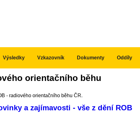
Výsledky
Vzkazovník
Dokumenty
Oddíly
ového orientačního běhu
ROB - radiového orientačního běhu ČR.
novinky a zajímavosti - vše z dění ROB