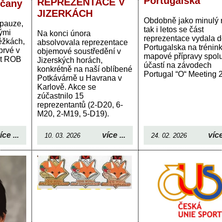
Portugalska
REPREZENTACE V
íčany
JIZERKÁCH
Obdobně jako minulý r
 pauze,
tak i letos se část
ými
Na konci února
reprezentace vydala d
ěžkách,
absolvovala reprezentace
Portugalska na trénin
prvé v
objemové soustředění v
mapové přípravy spolu
at ROB
Jizerských horách,
účastí na závodech
konkrétně na naší oblíbené
Portugal “O“ Meeting 
Potkávárně u Havrana v
Karlově. Akce se
zúčastnilo 15
reprezentantů (2-D20, 6-
M20, 2-M19, 5-D19).
více
íce ...
více ...
24. 02. 2026
10. 03. 2026