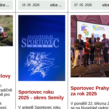
íce ...
více ...
více
19. 05. 2026
07. 05. 2026
ilovy
h
Sportovec Prahy
radičně
Sportovec roku
za rok 2025
ně pro
2025 - okres Semily
.
a
V pondělí 22. března 
V anketě Sportovec roku
enní
se na Nuselské radnic