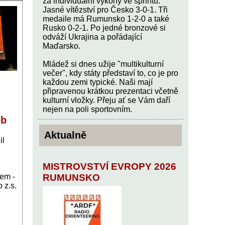
za individuální výkony ve sprintu.
Jasné vítězství pro Česko 3-0-1. Tři
medaile má Rumunsko 1-2-0 a také
Rusko 0-2-1. Po jedné bronzové si
odváží Ukrajina a pořádající
Maďarsko.
Mládež si dnes užije "multikulturní
večer", kdy státy představí to, co je pro
každou zemi typické. Naši mají
připravenou krátkou prezentaci včetně
kulturní vložky. Přeju ať se Vám daří
nejen na poli sportovním.
eb
Aktualně
il
MISTROVSTVÍ EVROPY 2026
RUMUNSKO
em -
 z.s.