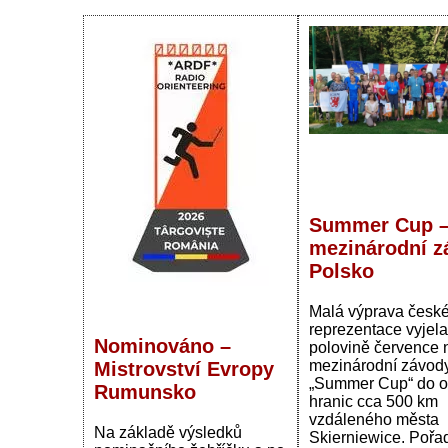
Summer Cup 
mezinárodní z
Polsko
Malá výprava česk
reprezentace vyjela
Nominováno –
polovině července 
mezinárodní závo
Mistrovství Evropy
„Summer Cup“ do 
Rumunsko
hranic cca 500 km
vzdáleného města
Na základě výsledků
Skierniewice. Pořa