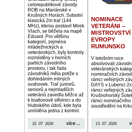
celorepublikové závody
ROB na Mariánské v
Krušných Horách. Sobotní
NOMINACE
klasická 2m trať (144
VETERÁNI –
MHz), kterou postavil Mirek
Vlach, se běžela na mapě
MISTROVSTVÍ
Eduard. Pro většinu
EVROPY
kategorií, zejména
RUMUNSKO
mládežnických a
veteránských, byly kontroly
rozmístěny v horních
V letošním roce
partiích závodního
absolvovali závodní
prostoru, i tak řada
veteránských katego
závodníků měla potíže s
nominačních závodů
dohledáním mírných
rámci veřejných zá
svahovek. Trať juniorů,
DAYS v Lubenci 2x
seniorů a nejmladších
rámci veřejných zá
veteránů zavedla běžce až
Krušnohorský Šotek
k biatlonové střelnici a do
rámci nominačního
hlubokého údolí, kde byla
soustředění na Krk
umístěna jedna z kontrol.
více ...
v
15. 07. 2026
13. 07. 2026