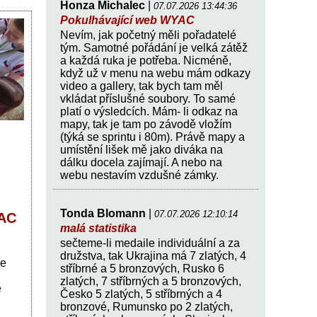
Honza Michalec
|
07.07.2026 13:44:36
Pokulhávající web WYAC
Nevím, jak početný měli pořadatelé
tým. Samotné pořádání je velká zátěž
a každá ruka je potřeba. Nicméně,
když už v menu na webu mám odkazy
video a gallery, tak bych tam měl
vkládat příslušné soubory. To samé
platí o výsledcích. Mám- li odkaz na
mapy, tak je tam po závodě vložím
(týká se sprintu i 80m). Právě mapy a
umístění lišek mě jako diváka na
dálku docela zajímají. A nebo na
webu nestavím vzdušné zámky.
Tonda Blomann
|
07.07.2026 12:10:14
AC
malá statistika
sečteme-li medaile individuální a za
družstva, tak Ukrajina má 7 zlatých, 4
se
stříbrné a 5 bronzových, Rusko 6
zlatých, 7 stříbrných a 5 bronzových,
é
Česko 5 zlatých, 5 stříbrných a 4
bronzové, Rumunsko po 2 zlatých,