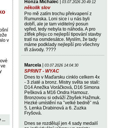
Honza Michalec
|
03.07.2026 20:49:12
několik slov
ko
Pro mě zatím trochu překvapení z
Rumunska. Loni sice i u nás byli
dobří, ale je tam viditelný posun
vpřed, tedy nebyla to náhoda. A pro
ošní
zítřek přeju co nejlepší tipování stavby
deže
tratí na osmdesátce. Myslím, že tady
alo v
máme podklady nejlepší pro všechny
tři závody. ????
dové
Marcela
|
03.07.2026 14:04:30
 ve
SPRINT - WYAC
y
Dnes to v Maďarsku cinklo celkem 4x
- 3 zlaté a bronz. Mistry světa se stali:
D14 Anežka Voráčková, D16 Simona
Pešková a M16 Ondra Hamouz.
Bronzovou si odváží Zbyšek Hažmuk.
Hezké umístění na "velké bedně" má
5. Lenka Drabinová a 6. Zuzka
Fryšová.
 ...
Dnes se rozdělují jen 4 sady medailí